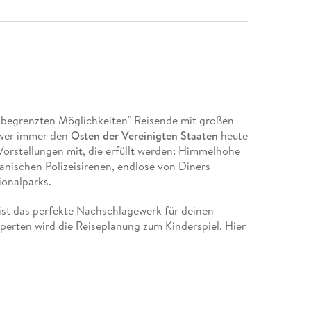
unbegrenzten Möglichkeiten" Reisende mit großen
wer immer den
Osten der Vereinigten Staaten
heute
Vorstellungen mit, die erfüllt werden: Himmelhohe
kanischen Polizeisirenen, endlose von Diners
onalparks.
ist das perfekte Nachschlagewerk für deinen
perten wird die Reiseplanung zum Kinderspiel. Hier
terkünfte, Restaurants und Aktivitäten.
e Navigation.