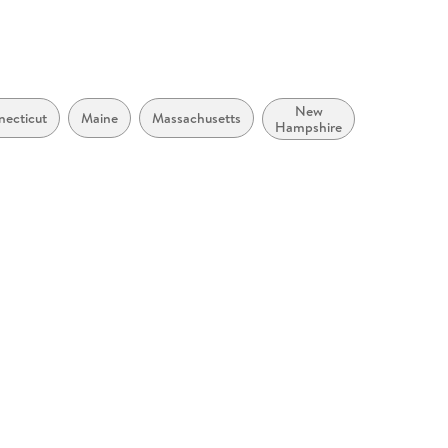
New
Rhode
ecticut
Maine
Massachusetts
Hampshire
Island