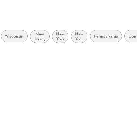
New
New
New
Wisconsin
Pennsylvania
Conn
Jersey
York
York
City