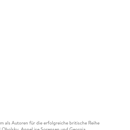
 als Autoren für die erfolgreiche britische Reihe
 Obolsky, AnneLise Sorensen und Georgia