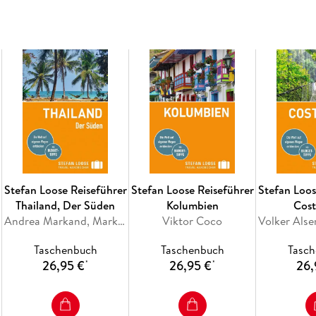
Reiserouten
, die auch mit kleinem Budget u
Extra hervorgehoben: Adressen mit besonde
ausgesuchte
Autoren-Tipps
Alles für Aktive
: Trekking in Nationalparks
Roadtrips mit dem Mietwagen.
Ob
Rundreise, City-Trip oder Nationalpark-Tre
Osten ist der
ideale Begleiter
für alle, die ei
Länder der Welt unternehmen wollen.
Stefan Loose Reiseführer
Stefan Loose Reiseführer
Stefan Loos
Inhaltsverzeichnis
Thailand, Der Süden
Kolumbien
Cost
Reiseziele und Routen
Andrea Markand, Mark Markand, Mischa Loose, Volker Klinkmüller, Moritz Jacobi
Viktor Coco
Travelinfos von A bis Z
Taschenbuch
Taschenbuch
Tasc
26,95 €
26,95 €
26,
Geschichte
*
*
New York City
Mid-Atlantic