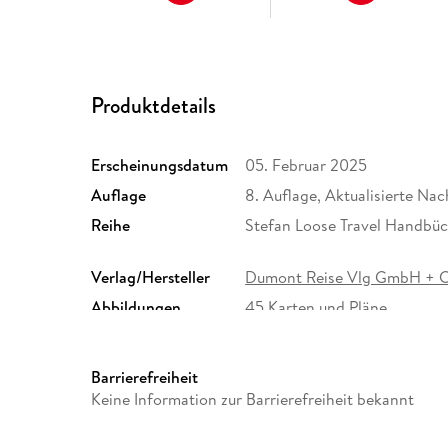
Produktdetails
Erscheinungsdatum
05. Februar 2025
Auflage
8. Auflage, Aktualisierte Na
Reihe
Stefan Loose Travel Handbü
Verlag/Hersteller
Dumont Reise Vlg GmbH + 
Abbildungen
45 Karten und Pläne
Größe (L/B/H)
183/125/27 mm
Herstelleradresse
MAIRDUMONT GmbH und Co.K
Barrierefreiheit
Ostfildern, info@dumontreis
Keine Information zur Barrierefreiheit bekannt