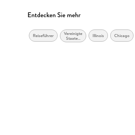
Entdecken Sie mehr
Vereinigte
Reiseführer
Illinois
Chicago
Staaten
von
Amerika,
USA