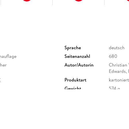
New England
Great Lakes
Capital Region
Der Süden
Florida
Sprache
deutsch
Louisiana
chauflage
Seitenanzahl
680
Anhang
cher
Autor/Autorin
Christian 
Edwards, 
C
Produktart
kartoniert
Gewicht
574 g
ISBN
97837701
G, Marco Polo Str. 1, 73760
e.de