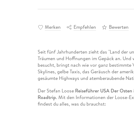
Merken
Empfehlen
Bewerten
Seit fünf Jahrhunderten zieht das "Land der 
Träumen und Hoffnungen im Gepäck an. Und 
besucht, bringt nach wie vor ganz bestimmte 
Skylines, gelbe Taxis, das Geräusch der ameri
gesäumte Highways und atemberaubende Nati
Der Stefan Loose
Reiseführer USA Der Osten
Roadtrip
. Mit den Informationen der Loose-Ex
findest du alles, was du brauchst:
Ausgewählte kommentierte
Adressen
für Un
Über
40 detaillierte Karten
für eine einfach