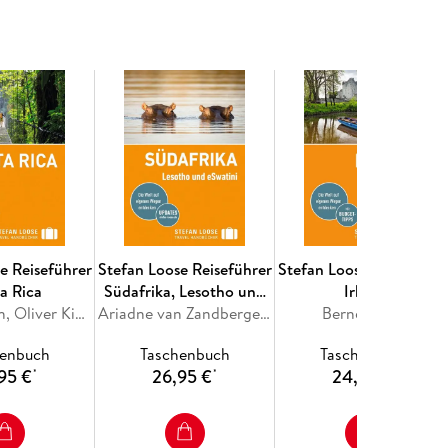
msetzbar sind.
rs gutem Preis-Leistungs-Verhältnis und
, Camping, Naturbeobachtung, City-Sightseeing und
kking
: Der Stefan Loose Reiseführer USA Der
ne unvergessliche Reise in einem der aufregendsten
e Reiseführer
Stefan Loose Reiseführer
Stefan Loose Reiseführe
a Rica
Südafrika, Lesotho und
Irland
Volker Alsen, Oliver Kiesow
eSwatini
Ariadne van Zandbergen, Philip Briggs
Bernd Biege
henbuch
Taschenbuch
Taschenbuch
95 €
26,95 €
24,95 €
*
*
*