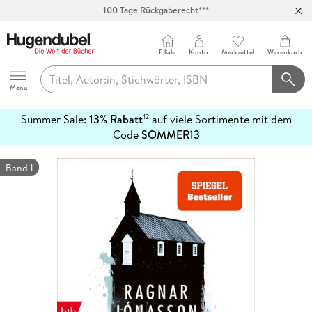
100 Tage Rückgaberecht***
Abholung in über 100 Filialen
Filiale
Konto
Merkzettel
Warenkorb
Hugendubel
Menu
Summer Sale:
13% Rabatt
auf viele Sortimente mit dem
12
mehr
Code
SOMMER13
erfahren
Band 1