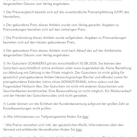
dargestellten Datums vom Verlag angehoben.
Der Preisvergleich bezieht sich auf die unverbindliche Preisempfehlung (UVP) des
5
Herstellers.
Der gebundene Preis dieses Artikels wurde vom Verlag gesenkt. Angaben zu
6
Preissenkungen beziehen sich auf den vorherigen Preis.
Die Preisbindung dieses Artikels wurde aufgehoben. Angaben zu Preissenkungen
7
beziehen sich auf den letzten gebundenen Preis.
Der gebundene Preis dieses Artikels wird nach Ablauf des auf der Artikelseite
8
dargestellten Datums vom Verlag angehoben.
Ihr Gutschein SOMMER13 gilt bis einschließlich 10.08.2026. Sie können den
12
Gutschein ausschließlich online einlösen unter www.hugendubel.de. Keine Bestellung
zur Abholung mit Zahlung in der Filiale möglich. Der Gutschein ist nicht gültig für
gesetzlich preisgebundene Artikel (deutschsprachige Bücher und eBooks) sowie für
preisgebundene Kalender, tolino shine (4016621130466), tolino select und das
Hugendubel Hörbuch Abo. Der Gutschein ist nicht mit anderen Gutscheinen und
Geschenkkarten kombinierbar. Eine Barauszahlung ist nicht möglich. Ein Weiterverkauf
und der Handel des Gutscheincodes sind nicht gestattet.
Leider können wir die Echtheit der Kundenbewertung aufgrund der großen Zahl an
15
Einzelbewertungen nicht prüfen.
Alle Informationen zur Tiefpreisgarantie finden Sie
hier
16
Alle Preise verstehen sich inkl. der gesetzlichen MwSt. Informationen über den
*
Versand und anfallende Versandkosten finden Sie
hier