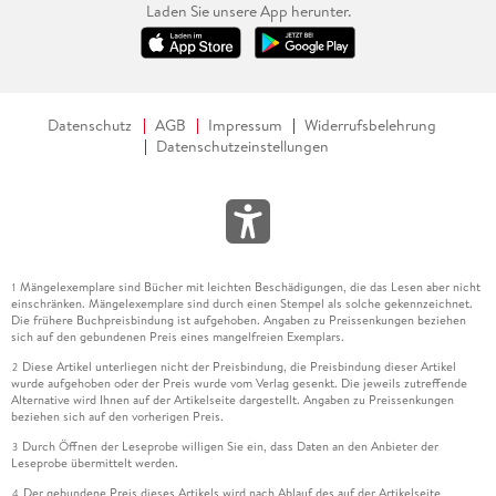
Laden Sie unsere App herunter.
Datenschutz
AGB
Impressum
Widerrufsbelehrung
Datenschutzeinstellungen
Mängelexemplare sind Bücher mit leichten Beschädigungen, die das Lesen aber nicht
1
einschränken. Mängelexemplare sind durch einen Stempel als solche gekennzeichnet.
Die frühere Buchpreisbindung ist aufgehoben. Angaben zu Preissenkungen beziehen
sich auf den gebundenen Preis eines mangelfreien Exemplars.
Diese Artikel unterliegen nicht der Preisbindung, die Preisbindung dieser Artikel
2
wurde aufgehoben oder der Preis wurde vom Verlag gesenkt. Die jeweils zutreffende
Alternative wird Ihnen auf der Artikelseite dargestellt. Angaben zu Preissenkungen
beziehen sich auf den vorherigen Preis.
Durch Öffnen der Leseprobe willigen Sie ein, dass Daten an den Anbieter der
3
Leseprobe übermittelt werden.
Der gebundene Preis dieses Artikels wird nach Ablauf des auf der Artikelseite
4