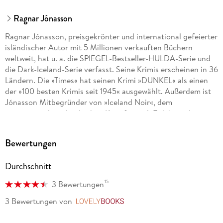
Ragnar Jónasson
Ragnar Jónasson, preisgekrönter und international gefeierter
isländischer Autor mit 5 Millionen verkauften Büchern
weltweit, hat u. a. die SPIEGEL-Bestseller-HULDA-Serie und
die Dark-Iceland-Serie verfasst. Seine Krimis erscheinen in 36
Ländern. Die »Times« hat seinen Krimi »DUNKEL« als einen
der »100 besten Krimis seit 1945« ausgewählt. Außerdem ist
Jónasson Mitbegründer von »Iceland Noir«, dem
internationalen isländischen Krimifestival. Er lebt und
arbeitet als Schriftsteller und Investmentbanker in der
isländischen Hauptstadt und unterrichtet an der Universität
Bewertungen
Rechtswissenschaften. Zusätzlich ist er Vorstandsmitglied
des Icelandic Symphony Orchestra.
Durchschnitt
15
3 Bewertungen
3 Bewertungen
von
LovelyBooks