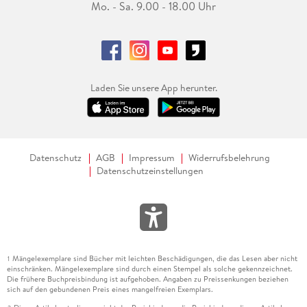
Mo. - Sa. 9.00 - 18.00 Uhr
Laden Sie unsere App herunter.
Datenschutz
AGB
Impressum
Widerrufsbelehrung
Datenschutzeinstellungen
Mängelexemplare sind Bücher mit leichten Beschädigungen, die das Lesen aber nicht
1
einschränken. Mängelexemplare sind durch einen Stempel als solche gekennzeichnet.
Die frühere Buchpreisbindung ist aufgehoben. Angaben zu Preissenkungen beziehen
sich auf den gebundenen Preis eines mangelfreien Exemplars.