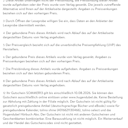
Diese Artikel unterliegen nicht der Preisbindung, die Preisbindung dieser Artikel
2
wurde aufgehoben oder der Preis wurde vom Verlag gesenkt. Die jeweils zutreffende
Alternative wird Ihnen auf der Artikelseite dargestellt. Angaben zu Preissenkungen
beziehen sich auf den vorherigen Preis.
Durch Öffnen der Leseprobe willigen Sie ein, dass Daten an den Anbieter der
3
Leseprobe übermittelt werden.
Der gebundene Preis dieses Artikels wird nach Ablauf des auf der Artikelseite
4
dargestellten Datums vom Verlag angehoben.
Der Preisvergleich bezieht sich auf die unverbindliche Preisempfehlung (UVP) des
5
Herstellers.
Der gebundene Preis dieses Artikels wurde vom Verlag gesenkt. Angaben zu
6
Preissenkungen beziehen sich auf den vorherigen Preis.
Die Preisbindung dieses Artikels wurde aufgehoben. Angaben zu Preissenkungen
7
beziehen sich auf den letzten gebundenen Preis.
Der gebundene Preis dieses Artikels wird nach Ablauf des auf der Artikelseite
8
dargestellten Datums vom Verlag angehoben.
Ihr Gutschein SOMMER13 gilt bis einschließlich 10.08.2026. Sie können den
12
Gutschein ausschließlich online einlösen unter www.hugendubel.de. Keine Bestellung
zur Abholung mit Zahlung in der Filiale möglich. Der Gutschein ist nicht gültig für
gesetzlich preisgebundene Artikel (deutschsprachige Bücher und eBooks) sowie für
preisgebundene Kalender, tolino shine (4016621130466), tolino select und das
Hugendubel Hörbuch Abo. Der Gutschein ist nicht mit anderen Gutscheinen und
Geschenkkarten kombinierbar. Eine Barauszahlung ist nicht möglich. Ein Weiterverkauf
und der Handel des Gutscheincodes sind nicht gestattet.