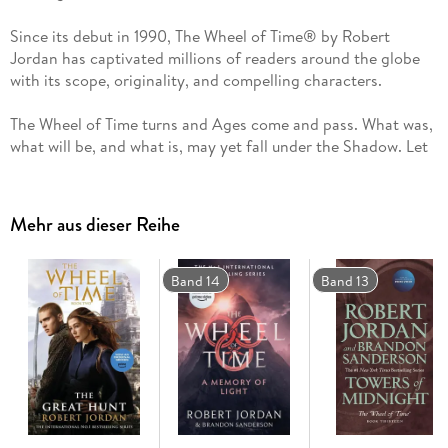
Since its debut in 1990, The Wheel of Time® by Robert
Jordan has captivated millions of readers around the globe
with its scope, originality, and compelling characters.
The Wheel of Time turns and Ages come and pass. What was,
what will be, and what is, may yet fall under the Shadow. Let
the dragon ride again on the winds of time.
This premium mass market boxed set contains:
Mehr aus dieser Reihe
Book Seven: A Crown of Swords
Book Eight: The Path of Daggers
Book Nine: Winter's Heart
Band 14
Band 13
***
The Wheel of Time®
New Spring: The Novel
#1 The Eye of the World
#2 The Great Hunt