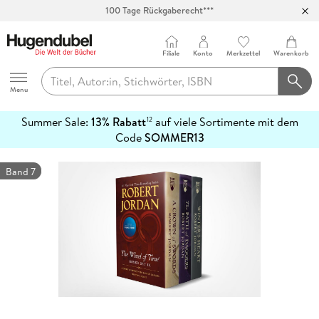
100 Tage Rückgaberecht***
Abholung in über 100 Filialen
Filiale
Konto
Merkzettel
Warenkorb
Hugendubel
Menu
Summer Sale:
13% Rabatt
auf viele Sortimente mit dem
12
mehr
Code
SOMMER13
erfahren
Band 7