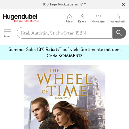
100 Tage Rückgaberecht***
Abholung in über 100 Filialen
Filiale
Konto
Merkzettel
Warenkorb
Hugendubel
Menu
Summer Sale:
13% Rabatt
auf viele Sortimente mit dem
12
mehr
Code
SOMMER13
erfahren