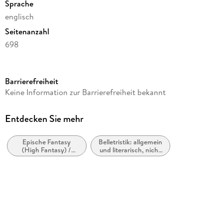
Sprache
englisch
Seitenanzahl
698
Reihe
Das Rad der Zeit / The Wheel of Time
Barrierefreiheit
Autor/Autorin
Keine Information zur Barrierefreiheit bekannt
Robert Jordan
Verlag/Hersteller
Entdecken Sie mehr
Little, Brown Book Group
Epische Fantasy
Belletristik: allgemein
Produktart
(High Fantasy) /
und literarisch, nicht
kartoniert
Heroische Fantasy
nach Genre
Gewicht
486 g
Größe (L/B/H)
198/125/47 mm