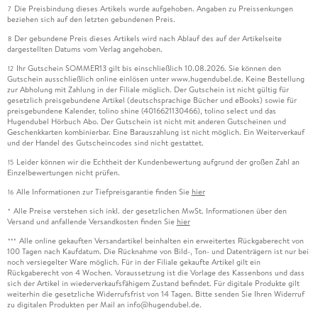
Die Preisbindung dieses Artikels wurde aufgehoben. Angaben zu Preissenkungen
7
beziehen sich auf den letzten gebundenen Preis.
Der gebundene Preis dieses Artikels wird nach Ablauf des auf der Artikelseite
8
dargestellten Datums vom Verlag angehoben.
Ihr Gutschein SOMMER13 gilt bis einschließlich 10.08.2026. Sie können den
12
Gutschein ausschließlich online einlösen unter www.hugendubel.de. Keine Bestellung
zur Abholung mit Zahlung in der Filiale möglich. Der Gutschein ist nicht gültig für
gesetzlich preisgebundene Artikel (deutschsprachige Bücher und eBooks) sowie für
preisgebundene Kalender, tolino shine (4016621130466), tolino select und das
Hugendubel Hörbuch Abo. Der Gutschein ist nicht mit anderen Gutscheinen und
Geschenkkarten kombinierbar. Eine Barauszahlung ist nicht möglich. Ein Weiterverkauf
und der Handel des Gutscheincodes sind nicht gestattet.
Leider können wir die Echtheit der Kundenbewertung aufgrund der großen Zahl an
15
Einzelbewertungen nicht prüfen.
Alle Informationen zur Tiefpreisgarantie finden Sie
hier
16
Alle Preise verstehen sich inkl. der gesetzlichen MwSt. Informationen über den
*
Versand und anfallende Versandkosten finden Sie
hier
Alle online gekauften Versandartikel beinhalten ein erweitertes Rückgaberecht von
***
100 Tagen nach Kaufdatum. Die Rücknahme von Bild-, Ton- und Datenträgern ist nur bei
noch versiegelter Ware möglich. Für in der Filiale gekaufte Artikel gilt ein
Rückgaberecht von 4 Wochen. Voraussetzung ist die Vorlage des Kassenbons und dass
sich der Artikel in wiederverkaufsfähigem Zustand befindet. Für digitale Produkte gilt
weiterhin die gesetzliche Widerrufsfrist von 14 Tagen. Bitte senden Sie Ihren Widerruf
zu digitalen Produkten per Mail an info@hugendubel.de.