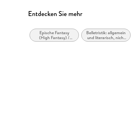
Entdecken Sie mehr
Epische Fantasy
Belletristik: allgemein
(High Fantasy) /
und literarisch, nicht
Heroische Fantasy
nach Genre