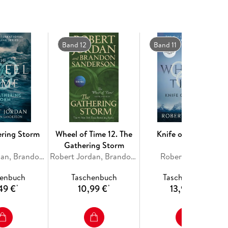
Band 12
Band 11
ering Storm
Wheel of Time 12. The
Knife of Dreams
Gathering Storm
Robert Jordan, Brandon Sanderson
Robert Jordan, Brandon Sanderson
Robert Jordan
henbuch
Taschenbuch
Taschenbuch
49 €
10,99 €
13,99 €
*
*
*