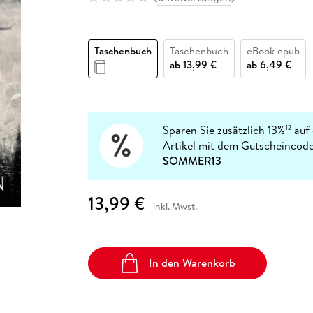
Fremdsprachige Bücher
n Lernhilfen
 Jugendbücher
eiber
Hörbuch Downloads im Bundle
cher
 Vergleich
 Puzzlezubehör
Lernen
New Adult
STABILO
Taschenbücher
hilfen
hriller
 Backen
er
lender
Ratgeber
Taschenbuch
Taschenbuch
eBook epub
op
hriller
Romance
ab
13,99 €
ab
6,49 €
Sachbücher
precher:innen
Science Fiction
Fremdsprachige Bücher
Sparen Sie zusätzlich 13%
auf 
12
Artikel mit dem Gutscheincode
SOMMER13
13,99 €
inkl. Mwst.
In den Warenkorb