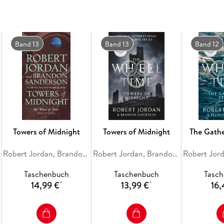
Band 13
Band 13
Band 12
Towers of Midnight
Towers of Midnight
The Gath
Robert Jordan, Brandon Sanderson
Robert Jordan, Brandon Sanderson
Taschenbuch
Taschenbuch
Tasc
14,99 €
13,99 €
16,
*
*