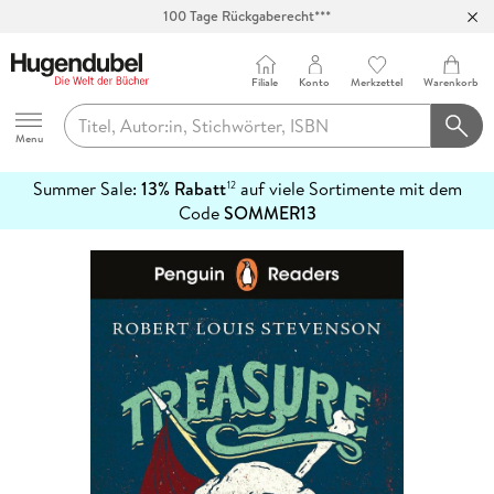
100 Tage Rückgaberecht***
Abholung in über 100 Filialen
Filiale
Konto
Merkzettel
Warenkorb
Hugendubel
Menu
Summer Sale:
13% Rabatt
auf viele Sortimente mit dem
12
mehr
Code
SOMMER13
erfahren