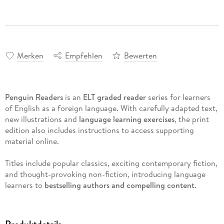
Merken
Empfehlen
Bewerten
Penguin Readers
is an
ELT graded reader
series for learners
of English as a foreign language. With carefully adapted text,
new illustrations and
language learning exercises
, the print
edition also includes instructions to access supporting
material online.
Titles include popular classics, exciting contemporary fiction,
and thought-provoking non-fiction, introducing language
learners to
bestselling authors and compelling content
.
The eight levels of Penguin Readers follow the Common
European Framework of Reference for language learning