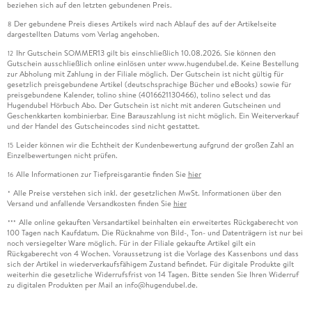
beziehen sich auf den letzten gebundenen Preis.
Der gebundene Preis dieses Artikels wird nach Ablauf des auf der Artikelseite
8
dargestellten Datums vom Verlag angehoben.
Ihr Gutschein SOMMER13 gilt bis einschließlich 10.08.2026. Sie können den
12
Gutschein ausschließlich online einlösen unter www.hugendubel.de. Keine Bestellung
zur Abholung mit Zahlung in der Filiale möglich. Der Gutschein ist nicht gültig für
gesetzlich preisgebundene Artikel (deutschsprachige Bücher und eBooks) sowie für
preisgebundene Kalender, tolino shine (4016621130466), tolino select und das
Hugendubel Hörbuch Abo. Der Gutschein ist nicht mit anderen Gutscheinen und
Geschenkkarten kombinierbar. Eine Barauszahlung ist nicht möglich. Ein Weiterverkauf
und der Handel des Gutscheincodes sind nicht gestattet.
Leider können wir die Echtheit der Kundenbewertung aufgrund der großen Zahl an
15
Einzelbewertungen nicht prüfen.
Alle Informationen zur Tiefpreisgarantie finden Sie
hier
16
Alle Preise verstehen sich inkl. der gesetzlichen MwSt. Informationen über den
*
Versand und anfallende Versandkosten finden Sie
hier
Alle online gekauften Versandartikel beinhalten ein erweitertes Rückgaberecht von
***
100 Tagen nach Kaufdatum. Die Rücknahme von Bild-, Ton- und Datenträgern ist nur bei
noch versiegelter Ware möglich. Für in der Filiale gekaufte Artikel gilt ein
Rückgaberecht von 4 Wochen. Voraussetzung ist die Vorlage des Kassenbons und dass
sich der Artikel in wiederverkaufsfähigem Zustand befindet. Für digitale Produkte gilt
weiterhin die gesetzliche Widerrufsfrist von 14 Tagen. Bitte senden Sie Ihren Widerruf
zu digitalen Produkten per Mail an info@hugendubel.de.