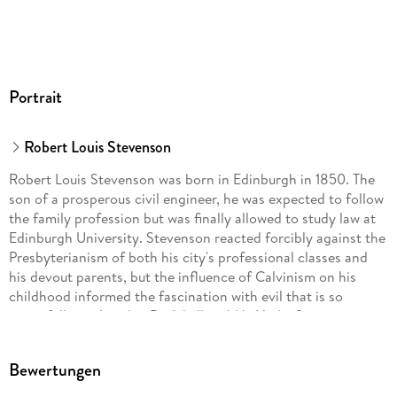
Portrait
Robert Louis Stevenson
Robert Louis Stevenson was born in Edinburgh in 1850. The
son of a prosperous civil engineer, he was expected to follow
the family profession but was finally allowed to study law at
Edinburgh University. Stevenson reacted forcibly against the
Presbyterianism of both his city's professional classes and
his devout parents, but the influence of Calvinism on his
childhood informed the fascination with evil that is so
powerfully explored in Dr Jekyll and Mr Hyde. Stevenson
suffered from a severe respiratory disease from his twenties
onwards, leading him to settle in the gentle climate of Samoa
Bewertungen
with his American wife, Fanny Osbourne.