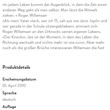
»In jedem Leben kommt der Augenblick, in dem die Zeit einen
anderen Weg geht als man selbst. Man lässt die Mitwelt
ziehen. « Roger Willemsen
»Als mein Vater starb, war ich 15, sah aus wie Janis Joplin und
war gerade in der Schule sitzengeblieben«, erinnert sich
Roger Willemsen an den Urknacks seinen eigenen Lebens.
»Der Knacks«, das ist der Moment, in dem das Leben die
Richtung wechselt und nichts mehr ist wie zuvor. Aber mehr
noch als die großen Brüche interessieren Willemsen die fast
unmerklichen, namenlosen Veränderungen: die feinen
Haarrisse in einer Beziehung, das Altern von Menschen,
Städten, Kunstwerken, die Enttäuschung, der Verlust, die
Produktdetails
Niederlage - die unaufhaltsame Arbeit der Zeit. Mal
autobiographisch erzählend, mal beobachtend und
Erscheinungsdatum
reflektierend schreibt Roger Willemsen sein vielleicht
01. April 2010
persönlichstes Buch.
Sprache
deutsch
Auflage