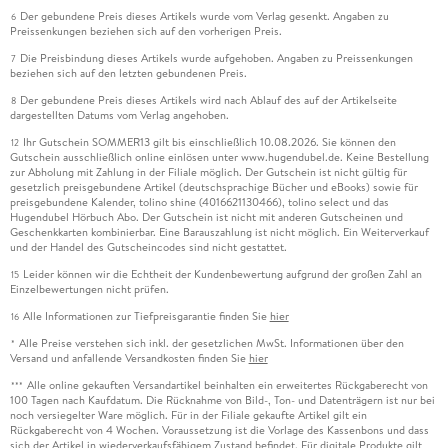
Der gebundene Preis dieses Artikels wurde vom Verlag gesenkt. Angaben zu
6
Preissenkungen beziehen sich auf den vorherigen Preis.
Die Preisbindung dieses Artikels wurde aufgehoben. Angaben zu Preissenkungen
7
beziehen sich auf den letzten gebundenen Preis.
Der gebundene Preis dieses Artikels wird nach Ablauf des auf der Artikelseite
8
dargestellten Datums vom Verlag angehoben.
Ihr Gutschein SOMMER13 gilt bis einschließlich 10.08.2026. Sie können den
12
Gutschein ausschließlich online einlösen unter www.hugendubel.de. Keine Bestellung
zur Abholung mit Zahlung in der Filiale möglich. Der Gutschein ist nicht gültig für
gesetzlich preisgebundene Artikel (deutschsprachige Bücher und eBooks) sowie für
preisgebundene Kalender, tolino shine (4016621130466), tolino select und das
Hugendubel Hörbuch Abo. Der Gutschein ist nicht mit anderen Gutscheinen und
Geschenkkarten kombinierbar. Eine Barauszahlung ist nicht möglich. Ein Weiterverkauf
und der Handel des Gutscheincodes sind nicht gestattet.
Leider können wir die Echtheit der Kundenbewertung aufgrund der großen Zahl an
15
Einzelbewertungen nicht prüfen.
Alle Informationen zur Tiefpreisgarantie finden Sie
hier
16
Alle Preise verstehen sich inkl. der gesetzlichen MwSt. Informationen über den
*
Versand und anfallende Versandkosten finden Sie
hier
Alle online gekauften Versandartikel beinhalten ein erweitertes Rückgaberecht von
***
100 Tagen nach Kaufdatum. Die Rücknahme von Bild-, Ton- und Datenträgern ist nur bei
noch versiegelter Ware möglich. Für in der Filiale gekaufte Artikel gilt ein
Rückgaberecht von 4 Wochen. Voraussetzung ist die Vorlage des Kassenbons und dass
sich der Artikel in wiederverkaufsfähigem Zustand befindet. Für digitale Produkte gilt