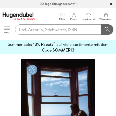
100 Tage Rückgaberecht***
Abholung in über 100 Filialen
Filiale
Konto
Merkzettel
Warenkorb
Hugendubel
Menu
Summer Sale:
13% Rabatt
auf viele Sortimente mit dem
12
mehr
Code
SOMMER13
erfahren