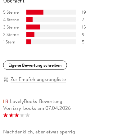
Übersicht
von Insa Wilke. Willemsens künstlerischer Nachlass befindet
sich im Archiv der Akademie der Künste, Berlin.
5 Sterne
19
4 Sterne
7
3 Sterne
15
Literaturpreise:
2 Sterne
9
1 Stern
5
Rinke-Preis 2009
Julius-Campe-Preis 2011
Eigene Bewertung schreiben
Prix Pantheon-Sonderpreis 2012
Zur Empfehlungsrangliste
LovelyBooks-Bewertung
Von izzy_books
am
07.04.2026
Nachdenklich, aber etwas sperrig