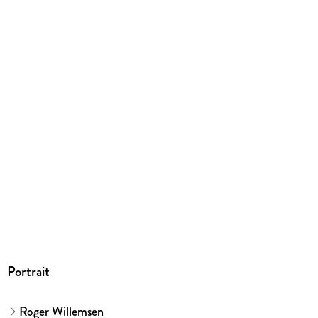
S. Fischer Verlag GmbH, Hedderichstraße 114, 60596
Frankfurt am Main, S. Fischer Verlag GmbH,
produktsicherheit@fischerverlage.de
Portrait
Roger Willemsen