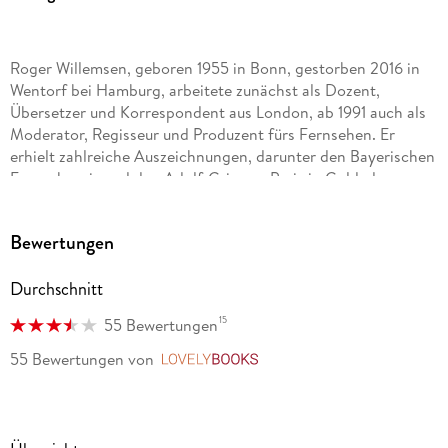
Roger Willemsen, geboren 1955 in Bonn, gestorben 2016 in
Wentorf bei Hamburg, arbeitete zunächst als Dozent,
Übersetzer und Korrespondent aus London, ab 1991 auch als
Moderator, Regisseur und Produzent fürs Fernsehen. Er
erhielt zahlreiche Auszeichnungen, darunter den Bayerischen
Fernsehpreis und den Adolf-Grimme-Preis in Gold, den
Rinke- und den Julius-Campe-Preis, den Prix Pantheon-
Sonderpreis, den Deutschen Hörbuchpreis und die
Bewertungen
Ehrengabe der Heinrich-Heine-Gesellschaft. Willemsen war
Honorarprofessor für Literaturwissenschaft an der
Durchschnitt
Humboldt-Universität in Berlin, Schirmherr des
Afghanischen Frauenvereins und stand mit zahlreichen
15
55 Bewertungen
Soloprogrammen auf der Bühne. Zuletzt erschienen im S.
Fischer Verlag seine Bestseller »Der Knacks«, »Die Enden der
55 Bewertungen
von
LovelyBooks
Welt«, »Momentum«, »Das Hohe Haus« und »Wer wir waren«.
Über Roger Willemsens umfangreiches Werk informiert der
Band »Der leidenschaftliche Zeitgenosse«, herausgegeben