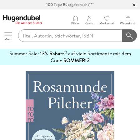
100 Tage Rückgaberecht***
Abholung in über 100 Filialen
Filiale
Konto
Merkzettel
Warenkorb
Hugendubel
Menu
Summer Sale:
13% Rabatt
auf viele Sortimente mit dem
12
mehr
Code
SOMMER13
erfahren