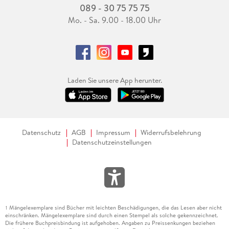
089 - 30 75 75 75
Mo. - Sa. 9.00 - 18.00 Uhr
Laden Sie unsere App herunter.
Datenschutz
AGB
Impressum
Widerrufsbelehrung
Datenschutzeinstellungen
Mängelexemplare sind Bücher mit leichten Beschädigungen, die das Lesen aber nicht
1
einschränken. Mängelexemplare sind durch einen Stempel als solche gekennzeichnet.
Die frühere Buchpreisbindung ist aufgehoben. Angaben zu Preissenkungen beziehen