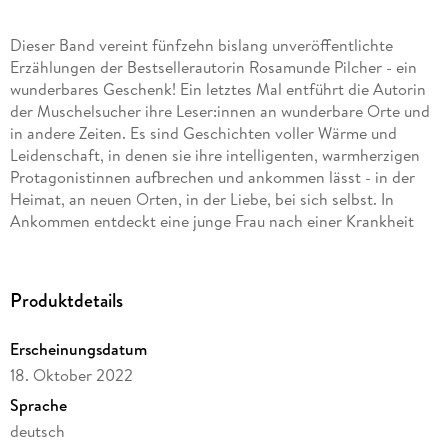
Dieser Band vereint fünfzehn bislang unveröffentlichte
Erzählungen der Bestsellerautorin Rosamunde Pilcher - ein
wunderbares Geschenk! Ein letztes Mal entführt die Autorin
der Muschelsucher ihre Leser:innen an wunderbare Orte und
in andere Zeiten. Es sind Geschichten voller Wärme und
Leidenschaft, in denen sie ihre intelligenten, warmherzigen
Protagonistinnen aufbrechen und ankommen lässt - in der
Heimat, an neuen Orten, in der Liebe, bei sich selbst. In
Ankommen entdeckt eine junge Frau nach einer Krankheit
einen zauberhaften Ort in Schottland, wo sie sich erholt und
unerwartet eine neue Zukunft findet. In Unser gemeinsamer
Urlaub überrascht eine Frau ihren Mann mit einer Reise in die
Produktdetails
mediterrane Sonne, in der Hoffnung, ihre Ehe nach
fünfundzwanzig Jahren romantisch wiederzubeleben.
Erscheinungsdatum
Skelmerton führt die Leser:innen in die strahlende
18. Oktober 2022
Frühlingssonne und die funkelnden Wellen eines italienischen
Dorfes, wo sich alte Geliebte wiederfinden.
Sprache
deutsch