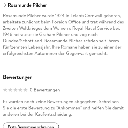
Rosamunde Pilcher
Rosamunde Pilcher wurde 1924 in Lelant/Cornwall geboren,
arbeitete zunächst beim Foreign Office und trat während des
Zweiten Weltkrieges dem Women s Royal Naval Service bei.
1946 heiratete sie Graham Pilcher und zog nach
Dundee/Schottland. Rosamunde Pilcher schrieb seit ihrem
fünfzehnten Lebensjahr. Ihre Romane haben sie zu einer der
erfolgreichsten Autorinnen der Gegenwart gemacht.
Rosamunde Pilcher starb im Februar 2019.
Ulrike Thiesmeyer, geb. 1967, studierte Literatur-Übersetzen
Bewertungen
in Düsseldorf, wo sie auch bis heute lebt. Sie ist als
freiberufliche Übersetzerin tätig und hat zahlreiche Romane
0 Bewertungen
ebenso wie Sachbücher aus dem Englischen und
Französischen ins Deutsche übertragen. Zu den von ihr
Es wurden noch keine Bewertungen abgegeben. Schreiben
übersetzten Autoren gehören u. a. Kamila Shamsie, Patrick
Sie die erste Bewertung zu "Ankommen" und helfen Sie damit
Lee und William Boyd.
anderen bei der Kaufentscheidung.
Erste Bewertung schreiben