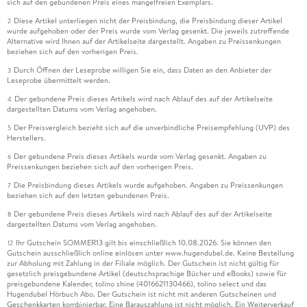
sich auf den gebundenen Preis eines mangelfreien Exemplars.
Diese Artikel unterliegen nicht der Preisbindung, die Preisbindung dieser Artikel
2
wurde aufgehoben oder der Preis wurde vom Verlag gesenkt. Die jeweils zutreffende
Alternative wird Ihnen auf der Artikelseite dargestellt. Angaben zu Preissenkungen
beziehen sich auf den vorherigen Preis.
Durch Öffnen der Leseprobe willigen Sie ein, dass Daten an den Anbieter der
3
Leseprobe übermittelt werden.
Der gebundene Preis dieses Artikels wird nach Ablauf des auf der Artikelseite
4
dargestellten Datums vom Verlag angehoben.
Der Preisvergleich bezieht sich auf die unverbindliche Preisempfehlung (UVP) des
5
Herstellers.
Der gebundene Preis dieses Artikels wurde vom Verlag gesenkt. Angaben zu
6
Preissenkungen beziehen sich auf den vorherigen Preis.
Die Preisbindung dieses Artikels wurde aufgehoben. Angaben zu Preissenkungen
7
beziehen sich auf den letzten gebundenen Preis.
Der gebundene Preis dieses Artikels wird nach Ablauf des auf der Artikelseite
8
dargestellten Datums vom Verlag angehoben.
Ihr Gutschein SOMMER13 gilt bis einschließlich 10.08.2026. Sie können den
12
Gutschein ausschließlich online einlösen unter www.hugendubel.de. Keine Bestellung
zur Abholung mit Zahlung in der Filiale möglich. Der Gutschein ist nicht gültig für
gesetzlich preisgebundene Artikel (deutschsprachige Bücher und eBooks) sowie für
preisgebundene Kalender, tolino shine (4016621130466), tolino select und das
Hugendubel Hörbuch Abo. Der Gutschein ist nicht mit anderen Gutscheinen und
Geschenkkarten kombinierbar. Eine Barauszahlung ist nicht möglich. Ein Weiterverkauf