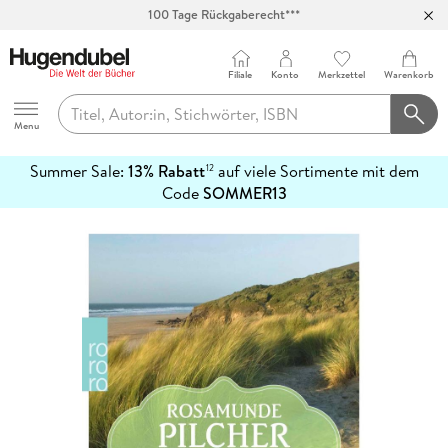
100 Tage Rückgaberecht***
Abholung in über 100 Filialen
Filiale
Konto
Merkzettel
Warenkorb
Hugendubel
Menu
Summer Sale:
13% Rabatt
auf viele Sortimente mit dem
12
mehr
Code
SOMMER13
erfahren