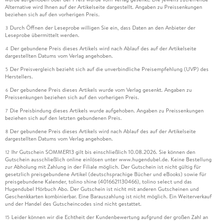
Alternative wird Ihnen auf der Artikelseite dargestellt. Angaben zu Preissenkungen
beziehen sich auf den vorherigen Preis.
Durch Öffnen der Leseprobe willigen Sie ein, dass Daten an den Anbieter der
3
Leseprobe übermittelt werden.
Der gebundene Preis dieses Artikels wird nach Ablauf des auf der Artikelseite
4
dargestellten Datums vom Verlag angehoben.
Der Preisvergleich bezieht sich auf die unverbindliche Preisempfehlung (UVP) des
5
Herstellers.
Der gebundene Preis dieses Artikels wurde vom Verlag gesenkt. Angaben zu
6
Preissenkungen beziehen sich auf den vorherigen Preis.
Die Preisbindung dieses Artikels wurde aufgehoben. Angaben zu Preissenkungen
7
beziehen sich auf den letzten gebundenen Preis.
Der gebundene Preis dieses Artikels wird nach Ablauf des auf der Artikelseite
8
dargestellten Datums vom Verlag angehoben.
Ihr Gutschein SOMMER13 gilt bis einschließlich 10.08.2026. Sie können den
12
Gutschein ausschließlich online einlösen unter www.hugendubel.de. Keine Bestellung
zur Abholung mit Zahlung in der Filiale möglich. Der Gutschein ist nicht gültig für
gesetzlich preisgebundene Artikel (deutschsprachige Bücher und eBooks) sowie für
preisgebundene Kalender, tolino shine (4016621130466), tolino select und das
Hugendubel Hörbuch Abo. Der Gutschein ist nicht mit anderen Gutscheinen und
Geschenkkarten kombinierbar. Eine Barauszahlung ist nicht möglich. Ein Weiterverkauf
und der Handel des Gutscheincodes sind nicht gestattet.
Leider können wir die Echtheit der Kundenbewertung aufgrund der großen Zahl an
15