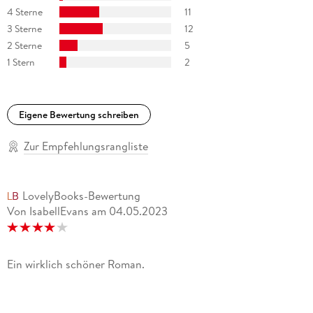
4 Sterne
11
3 Sterne
12
2 Sterne
5
1 Stern
2
Eigene Bewertung schreiben
Zur Empfehlungsrangliste
LovelyBooks-Bewertung
Von IsabellEvans
am
04.05.2023
Ein wirklich schöner Roman.