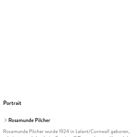
9783499268199
Herstelleradresse
Rowohlt Verlag GmbH, Kirchenallee 19, 20099 Hamburg,
Rowohlt Verlag GmbH, produktsicherheit@rowohlt.de
Portrait
Rosamunde Pilcher
Rosamunde Pilcher wurde 1924 in Lelant/Cornwall geboren,