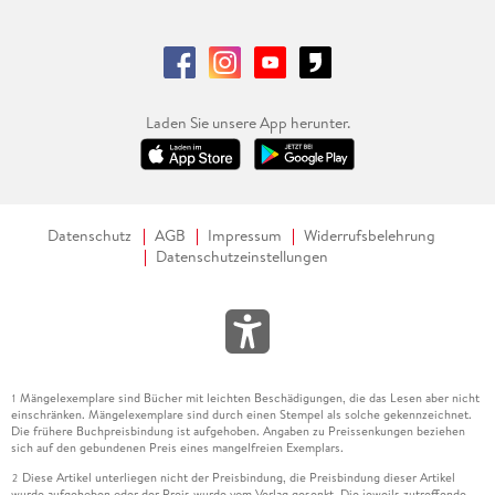
Laden Sie unsere App herunter.
Datenschutz
AGB
Impressum
Widerrufsbelehrung
Datenschutzeinstellungen
Mängelexemplare sind Bücher mit leichten Beschädigungen, die das Lesen aber nicht
1
einschränken. Mängelexemplare sind durch einen Stempel als solche gekennzeichnet.
Die frühere Buchpreisbindung ist aufgehoben. Angaben zu Preissenkungen beziehen
sich auf den gebundenen Preis eines mangelfreien Exemplars.
Diese Artikel unterliegen nicht der Preisbindung, die Preisbindung dieser Artikel
2
wurde aufgehoben oder der Preis wurde vom Verlag gesenkt. Die jeweils zutreffende