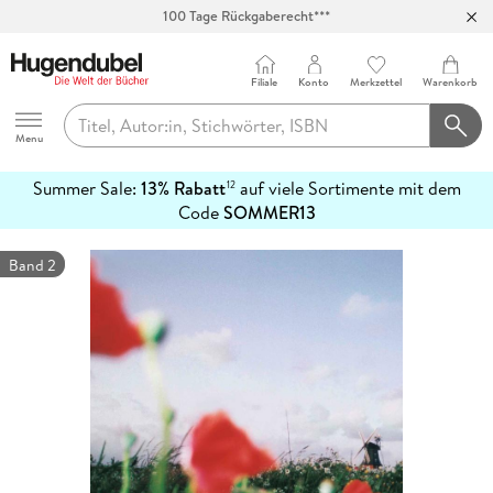
100 Tage Rückgaberecht***
Abholung in über 100 Filialen
Filiale
Konto
Merkzettel
Warenkorb
Hugendubel
Menu
Summer Sale:
13% Rabatt
auf viele Sortimente mit dem
12
mehr
Code
SOMMER13
erfahren
Band 2