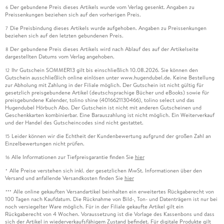
Der gebundene Preis dieses Artikels wurde vom Verlag gesenkt. Angaben zu
6
Preissenkungen beziehen sich auf den vorherigen Preis.
Die Preisbindung dieses Artikels wurde aufgehoben. Angaben zu Preissenkungen
7
beziehen sich auf den letzten gebundenen Preis.
Der gebundene Preis dieses Artikels wird nach Ablauf des auf der Artikelseite
8
dargestellten Datums vom Verlag angehoben.
Ihr Gutschein SOMMER13 gilt bis einschließlich 10.08.2026. Sie können den
12
Gutschein ausschließlich online einlösen unter www.hugendubel.de. Keine Bestellung
zur Abholung mit Zahlung in der Filiale möglich. Der Gutschein ist nicht gültig für
gesetzlich preisgebundene Artikel (deutschsprachige Bücher und eBooks) sowie für
preisgebundene Kalender, tolino shine (4016621130466), tolino select und das
Hugendubel Hörbuch Abo. Der Gutschein ist nicht mit anderen Gutscheinen und
Geschenkkarten kombinierbar. Eine Barauszahlung ist nicht möglich. Ein Weiterverkauf
und der Handel des Gutscheincodes sind nicht gestattet.
Leider können wir die Echtheit der Kundenbewertung aufgrund der großen Zahl an
15
Einzelbewertungen nicht prüfen.
Alle Informationen zur Tiefpreisgarantie finden Sie
hier
16
Alle Preise verstehen sich inkl. der gesetzlichen MwSt. Informationen über den
*
Versand und anfallende Versandkosten finden Sie
hier
Alle online gekauften Versandartikel beinhalten ein erweitertes Rückgaberecht von
***
100 Tagen nach Kaufdatum. Die Rücknahme von Bild-, Ton- und Datenträgern ist nur bei
noch versiegelter Ware möglich. Für in der Filiale gekaufte Artikel gilt ein
Rückgaberecht von 4 Wochen. Voraussetzung ist die Vorlage des Kassenbons und dass
sich der Artikel in wiederverkaufsfähigem Zustand befindet. Für digitale Produkte gilt