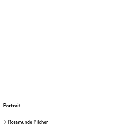
Gewicht
175 g
Größe (L/B/H)
190/126/15 mm
ISBN
9783499232169
Herstelleradresse
Rowohlt Verlag GmbH, Kirchenallee 19, 20099 Hamburg,
Rowohlt Verlag GmbH, produktsicherheit@rowohlt.de
Portrait
Rosamunde Pilcher