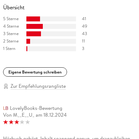
Übersicht
5 Sterne
41
4 Sterne
49
3 Sterne
43
2 Sterne
11
1 Stern
3
Eigene Bewertung schreiben
Zur Empfehlungsrangliste
LovelyBooks-Bewertung
Von M__E__U_
am
18.12.2024
Hörbuch gehört. Inhalt spannend genug, um dranzubleiben,