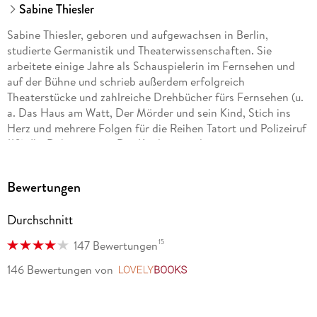
Sabine Thiesler
Sabine Thiesler, geboren und aufgewachsen in Berlin,
studierte Germanistik und Theaterwissenschaften. Sie
arbeitete einige Jahre als Schauspielerin im Fernsehen und
auf der Bühne und schrieb außerdem erfolgreich
Theaterstücke und zahlreiche Drehbücher fürs Fernsehen (u.
a. Das Haus am Watt, Der Mörder und sein Kind, Stich ins
Herz und mehrere Folgen für die Reihen Tatort und Polizeiruf
110). Ihr Debütroman »Der Kindersammler« war ein
sensationeller Erfolg, und auch all ihre weiteren Thriller
standen auf der Bestsellerliste.
Bewertungen
Durchschnitt
15
147 Bewertungen
146 Bewertungen
von
LovelyBooks