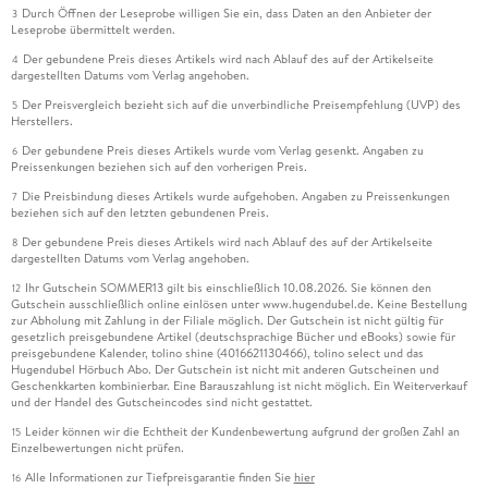
Durch Öffnen der Leseprobe willigen Sie ein, dass Daten an den Anbieter der
3
Leseprobe übermittelt werden.
Der gebundene Preis dieses Artikels wird nach Ablauf des auf der Artikelseite
4
dargestellten Datums vom Verlag angehoben.
Der Preisvergleich bezieht sich auf die unverbindliche Preisempfehlung (UVP) des
5
Herstellers.
Der gebundene Preis dieses Artikels wurde vom Verlag gesenkt. Angaben zu
6
Preissenkungen beziehen sich auf den vorherigen Preis.
Die Preisbindung dieses Artikels wurde aufgehoben. Angaben zu Preissenkungen
7
beziehen sich auf den letzten gebundenen Preis.
Der gebundene Preis dieses Artikels wird nach Ablauf des auf der Artikelseite
8
dargestellten Datums vom Verlag angehoben.
Ihr Gutschein SOMMER13 gilt bis einschließlich 10.08.2026. Sie können den
12
Gutschein ausschließlich online einlösen unter www.hugendubel.de. Keine Bestellung
zur Abholung mit Zahlung in der Filiale möglich. Der Gutschein ist nicht gültig für
gesetzlich preisgebundene Artikel (deutschsprachige Bücher und eBooks) sowie für
preisgebundene Kalender, tolino shine (4016621130466), tolino select und das
Hugendubel Hörbuch Abo. Der Gutschein ist nicht mit anderen Gutscheinen und
Geschenkkarten kombinierbar. Eine Barauszahlung ist nicht möglich. Ein Weiterverkauf
und der Handel des Gutscheincodes sind nicht gestattet.
Leider können wir die Echtheit der Kundenbewertung aufgrund der großen Zahl an
15
Einzelbewertungen nicht prüfen.
Alle Informationen zur Tiefpreisgarantie finden Sie
hier
16