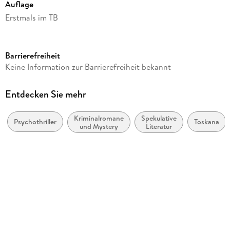
Auflage
Erstmals im TB
Seitenanzahl
463
Barrierefreiheit
Reihe
Keine Information zur Barrierefreiheit bekannt
Heyne Bücher
Autor/Autorin
Entdecken Sie mehr
Sabine Thiesler
Kriminalromane
Spekulative
Verlag/Hersteller
Psychothriller
Toskana
und Mystery
Literatur
Heyne Taschenbuch
Produktart
kartoniert
Gewicht
370 g
Größe (L/B/H)
185/118/38 mm