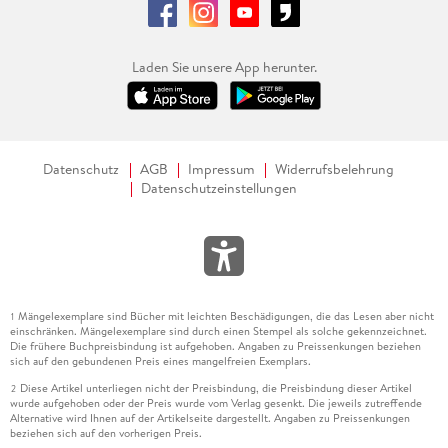
Laden Sie unsere App herunter.
Datenschutz
AGB
Impressum
Widerrufsbelehrung
Datenschutzeinstellungen
Mängelexemplare sind Bücher mit leichten Beschädigungen, die das Lesen aber nicht
1
einschränken. Mängelexemplare sind durch einen Stempel als solche gekennzeichnet.
Die frühere Buchpreisbindung ist aufgehoben. Angaben zu Preissenkungen beziehen
sich auf den gebundenen Preis eines mangelfreien Exemplars.
Diese Artikel unterliegen nicht der Preisbindung, die Preisbindung dieser Artikel
2
wurde aufgehoben oder der Preis wurde vom Verlag gesenkt. Die jeweils zutreffende
Alternative wird Ihnen auf der Artikelseite dargestellt. Angaben zu Preissenkungen
beziehen sich auf den vorherigen Preis.