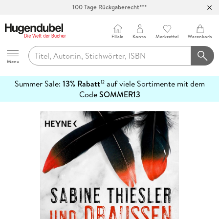
100 Tage Rückgaberecht***
Abholung in über 100 Filialen
Filiale
Konto
Merkzettel
Warenkorb
Hugendubel
Menu
Summer Sale:
13% Rabatt
auf viele Sortimente mit dem
12
mehr
Code
SOMMER13
erfahren