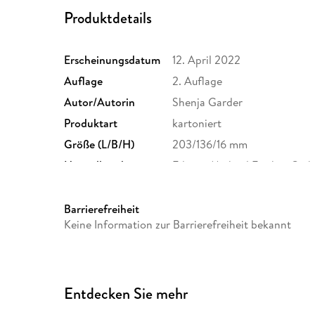
Produktdetails
Erscheinungsdatum
12. April 2022
Auflage
2. Auflage
Autor/Autorin
Shenja Garder
Produktart
kartoniert
Größe (L/B/H)
203/136/16 mm
Herstelleradresse
Edition Michael Fischer Gm
Igling, kontakt@emf-verlag.
Barrierefreiheit
Keine Information zur Barrierefreiheit bekannt
Entdecken Sie mehr