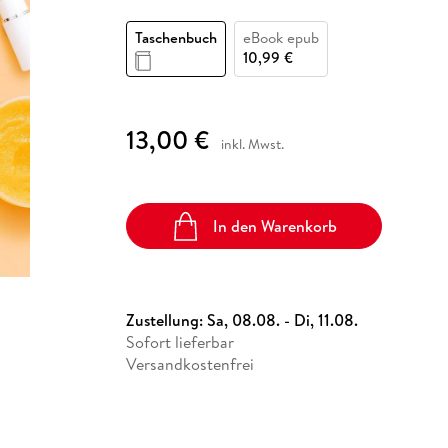
Fremdsprachige Bücher
n Lernhilfen
 Jugendbücher
eiber
Hörbuch Downloads im Bundle
cher
 Vergleich
 Puzzlezubehör
Lernen
New Adult
STABILO
Taschenbücher
Taschenbuch
eBook epub
hilfen
hriller
 Backen
er
lender
Ratgeber
10,99 €
op
hriller
Romance
Sachbücher
13,00 €
precher:innen
inkl. Mwst.
Science Fiction
Fremdsprachige Bücher
In den Warenkorb
Zustellung:
Sa, 08.08. - Di, 11.08.
Sofort lieferbar
Versandkostenfrei