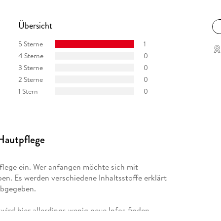
Übersicht
5 Sterne
1
4 Sterne
0
3 Sterne
0
2 Sterne
0
1 Stern
0
 Hautpflege
flege ein. Wer anfangen möchte sich mit
ben. Es werden verschiedene Inhaltsstoffe erklärt
abgegeben.
wird hier allerdings wenig neue Infos finden.