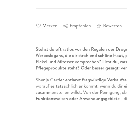
Merken
Empfehlen
Bewerten
Stehst du oft ratlos vor den Regalen der Drog
Werbeslogans, die dir strahlend schöne Haut, p
Pickel und Mitesser versprechen? Liest du, w
Pflegeprodukte steht? Oder besser gesagt: ver
Shenja Garder
entlarvt fragwürdige Verkaufs
worauf es tatsächlich ankommt, wenn du dir
e
zusammenstellen willst. Von der Reinigung, üb
Funktionsweisen oder Anwendungsgebiete
- d
Dschungel.
- ob Rötungen, Pickel oder Pigmentflecken:
di
- erforscht oder erfunden:
Hautpflege-Mythen