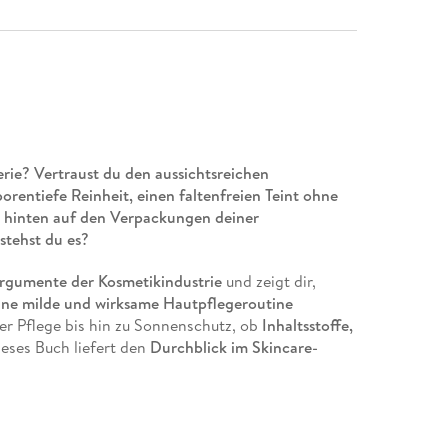
erie? Vertraust du den aussichtsreichen
orentiefe Reinheit, einen faltenfreien Teint ohne
as hinten auf den Verpackungen deiner
stehst du es?
argumente der Kosmetikindustrie
und zeigt dir,
ine milde und wirksame Hautpflegeroutine
er Pflege bis hin zu Sonnenschutz, ob
Inhaltsstoffe,
ieses Buch liefert den
Durchblick im Skincare-
e richtigen Inhaltstoffe für alle Bedürfnisse
 und was dahintersteckt