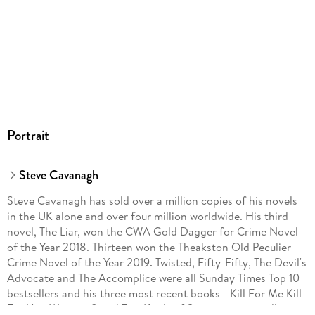
Portrait
Steve Cavanagh
Steve Cavanagh has sold over a million copies of his novels
in the UK alone and over four million worldwide. His third
novel, The Liar, won the CWA Gold Dagger for Crime Novel
of the Year 2018. Thirteen won the Theakston Old Peculier
Crime Novel of the Year 2019. Twisted, Fifty-Fifty, The Devil's
Advocate and The Accomplice were all Sunday Times Top 10
bestsellers and his three most recent books - Kill For Me Kill
For You, Witness 8 and Two Kinds of Stranger - were all