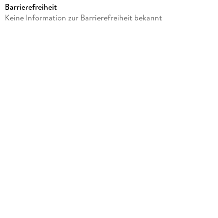
Barrierefreiheit
Verlag/Hersteller
Keine Information zur Barrierefreiheit bekannt
John Murray Business
Produktart
kartoniert
Gewicht
423 g
Größe (L/B/H)
198/129/22 mm
ISBN
9781035408320