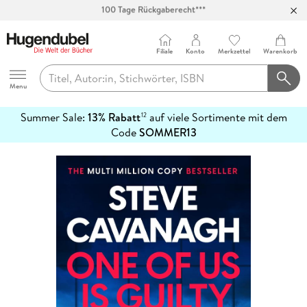
Abholung in über 100 Filialen
Filiale
Konto
Merkzettel
Warenkorb
Hugendubel
Menu
Summer Sale:
13% Rabatt
auf viele Sortimente mit dem
12
mehr
Code
SOMMER13
erfahren