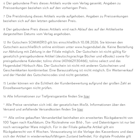
Der gebundene Preis dieses Artikels wurde vom Verlag gesenkt. Angaben zu
6
Preissenkungen beziehen sich auf den vorherigen Preis.
Die Preisbindung dieses Artikels wurde aufgehoben. Angaben zu Preissenkungen
7
beziehen sich auf den letzten gebundenen Preis.
Der gebundene Preis dieses Artikels wird nach Ablauf des auf der Artikelseite
8
dargestellten Datums vom Verlag angehoben.
Ihr Gutschein SOMMER13 gilt bis einschließlich 10.08.2026. Sie können den
12
Gutschein ausschließlich online einlösen unter www.hugendubel.de. Keine Bestellung
zur Abholung mit Zahlung in der Filiale möglich. Der Gutschein ist nicht gültig für
gesetzlich preisgebundene Artikel (deutschsprachige Bücher und eBooks) sowie für
preisgebundene Kalender, tolino shine (4016621130466), tolino select und das
Hugendubel Hörbuch Abo. Der Gutschein ist nicht mit anderen Gutscheinen und
Geschenkkarten kombinierbar. Eine Barauszahlung ist nicht möglich. Ein Weiterverkauf
und der Handel des Gutscheincodes sind nicht gestattet.
Leider können wir die Echtheit der Kundenbewertung aufgrund der großen Zahl an
15
Einzelbewertungen nicht prüfen.
Alle Informationen zur Tiefpreisgarantie finden Sie
hier
16
Alle Preise verstehen sich inkl. der gesetzlichen MwSt. Informationen über den
*
Versand und anfallende Versandkosten finden Sie
hier
Alle online gekauften Versandartikel beinhalten ein erweitertes Rückgaberecht von
***
100 Tagen nach Kaufdatum. Die Rücknahme von Bild-, Ton- und Datenträgern ist nur bei
noch versiegelter Ware möglich. Für in der Filiale gekaufte Artikel gilt ein
Rückgaberecht von 4 Wochen. Voraussetzung ist die Vorlage des Kassenbons und dass
sich der Artikel in wiederverkaufsfähigem Zustand befindet. Für digitale Produkte gilt