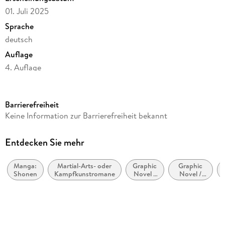
01. Juli 2025
Sprache
deutsch
Auflage
4. Auflage
Seitenanzahl
208
Barrierefreiheit
Altersempfehlung
Keine Information zur Barrierefreiheit bekannt
von 15 bis 99 Jahren
Reihe
Entdecken Sie mehr
Kagurabachi, 2
Manga:
Martial-Arts- oder
Graphic
Graphic
Autor/Autorin
Shonen
Kampfkunstromane
Novel /
Novel /
Takeru Hokazono
Comic /
Comic /
Manga:
Manga:
Übersetzung
Fantasy,
Action
Esoterik
und
Antje Bockel
Abenteuer
Verlag/Hersteller