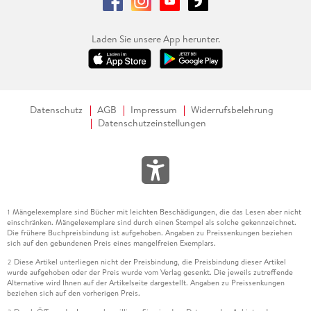
Laden Sie unsere App herunter.
Datenschutz
AGB
Impressum
Widerrufsbelehrung
Datenschutzeinstellungen
Mängelexemplare sind Bücher mit leichten Beschädigungen, die das Lesen aber nicht
1
einschränken. Mängelexemplare sind durch einen Stempel als solche gekennzeichnet.
Die frühere Buchpreisbindung ist aufgehoben. Angaben zu Preissenkungen beziehen
sich auf den gebundenen Preis eines mangelfreien Exemplars.
Diese Artikel unterliegen nicht der Preisbindung, die Preisbindung dieser Artikel
2
wurde aufgehoben oder der Preis wurde vom Verlag gesenkt. Die jeweils zutreffende
Alternative wird Ihnen auf der Artikelseite dargestellt. Angaben zu Preissenkungen
beziehen sich auf den vorherigen Preis.