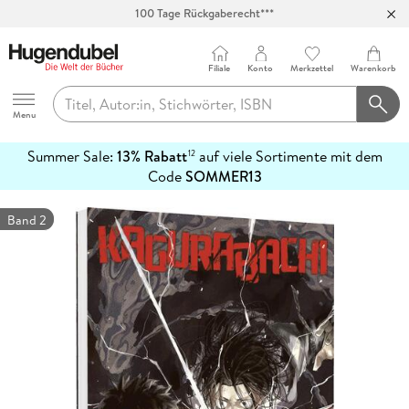
100 Tage Rückgaberecht***
Abholung in über 100 Filialen
Filiale
Konto
Merkzettel
Warenkorb
Hugendubel
Menu
Summer Sale:
13% Rabatt
auf viele Sortimente mit dem
12
mehr
Code
SOMMER13
erfahren
Band 2