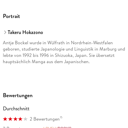
Carlsen Verlag GmbH
<br/>Völckersstraße 14-20
Portrait
<br/>22765 Hamburg
<br/>produktsicherheit@carlsen.de
<br/>
Takeru Hokazono
Antje Bockel wurde in Wülfrath in Nordrhein-Westfalen
geboren, studierte Japanologie und Linguistik in Marburg und
lebte von 1992 bis 1996 in Shizuoka, Japan. Sie übersetzt
hauptsächlich Manga aus dem Japanischen.
Bewertungen
Durchschnitt
15
2 Bewertungen