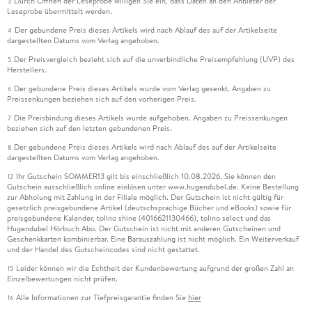
Durch Öffnen der Leseprobe willigen Sie ein, dass Daten an den Anbieter der
3
Leseprobe übermittelt werden.
Der gebundene Preis dieses Artikels wird nach Ablauf des auf der Artikelseite
4
dargestellten Datums vom Verlag angehoben.
Der Preisvergleich bezieht sich auf die unverbindliche Preisempfehlung (UVP) des
5
Herstellers.
Der gebundene Preis dieses Artikels wurde vom Verlag gesenkt. Angaben zu
6
Preissenkungen beziehen sich auf den vorherigen Preis.
Die Preisbindung dieses Artikels wurde aufgehoben. Angaben zu Preissenkungen
7
beziehen sich auf den letzten gebundenen Preis.
Der gebundene Preis dieses Artikels wird nach Ablauf des auf der Artikelseite
8
dargestellten Datums vom Verlag angehoben.
Ihr Gutschein SOMMER13 gilt bis einschließlich 10.08.2026. Sie können den
12
Gutschein ausschließlich online einlösen unter www.hugendubel.de. Keine Bestellung
zur Abholung mit Zahlung in der Filiale möglich. Der Gutschein ist nicht gültig für
gesetzlich preisgebundene Artikel (deutschsprachige Bücher und eBooks) sowie für
preisgebundene Kalender, tolino shine (4016621130466), tolino select und das
Hugendubel Hörbuch Abo. Der Gutschein ist nicht mit anderen Gutscheinen und
Geschenkkarten kombinierbar. Eine Barauszahlung ist nicht möglich. Ein Weiterverkauf
und der Handel des Gutscheincodes sind nicht gestattet.
Leider können wir die Echtheit der Kundenbewertung aufgrund der großen Zahl an
15
Einzelbewertungen nicht prüfen.
Alle Informationen zur Tiefpreisgarantie finden Sie
hier
16