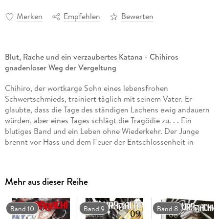
Merken
Empfehlen
Bewerten
Blut, Rache und ein verzaubertes Katana - Chihiros
gnadenloser Weg der Vergeltung
Chihiro, der wortkarge Sohn eines lebensfrohen
Schwertschmieds, trainiert täglich mit seinem Vater. Er
glaubte, dass die Tage des ständigen Lachens ewig andauern
würden, aber eines Tages schlägt die Tragödie zu. . . Ein
blutiges Band und ein Leben ohne Wiederkehr. Der Junge
brennt vor Hass und dem Feuer der Entschlossenheit in
seinem Herzen. . .
Das erwartet dich in diesem Band:
Mehr aus dieser Reihe
Sojo stellt sich Chihiro in den Weg! Während ihres Kampfes
offenbart er seine Hochachtung für Chihiros Vater,
Band 10
Band 9
Band 8
Kunishige, den Schöpfer der Zauberschwerter, und erzählt