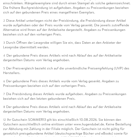
einschränken. Mängelexemplare sind durch einen Stempel als solche gekennzeichnet.
Die frühere Buchpreisbindung ist aufgehoben. Angaben zu Preissenkungen beziehen
sich auf den gebundenen Preis eines mangelfreien Exemplars.
Diese Artikel unterliegen nicht der Preisbindung, die Preisbindung dieser Artikel
2
wurde aufgehoben oder der Preis wurde vom Verlag gesenkt. Die jeweils zutreffende
Alternative wird Ihnen auf der Artikelseite dargestellt. Angaben zu Preissenkungen
beziehen sich auf den vorherigen Preis.
Durch Öffnen der Leseprobe willigen Sie ein, dass Daten an den Anbieter der
3
Leseprobe übermittelt werden.
Der gebundene Preis dieses Artikels wird nach Ablauf des auf der Artikelseite
4
dargestellten Datums vom Verlag angehoben.
Der Preisvergleich bezieht sich auf die unverbindliche Preisempfehlung (UVP) des
5
Herstellers.
Der gebundene Preis dieses Artikels wurde vom Verlag gesenkt. Angaben zu
6
Preissenkungen beziehen sich auf den vorherigen Preis.
Die Preisbindung dieses Artikels wurde aufgehoben. Angaben zu Preissenkungen
7
beziehen sich auf den letzten gebundenen Preis.
Der gebundene Preis dieses Artikels wird nach Ablauf des auf der Artikelseite
8
dargestellten Datums vom Verlag angehoben.
Ihr Gutschein SOMMER13 gilt bis einschließlich 10.08.2026. Sie können den
12
Gutschein ausschließlich online einlösen unter www.hugendubel.de. Keine Bestellung
zur Abholung mit Zahlung in der Filiale möglich. Der Gutschein ist nicht gültig für
gesetzlich preisgebundene Artikel (deutschsprachige Bücher und eBooks) sowie für