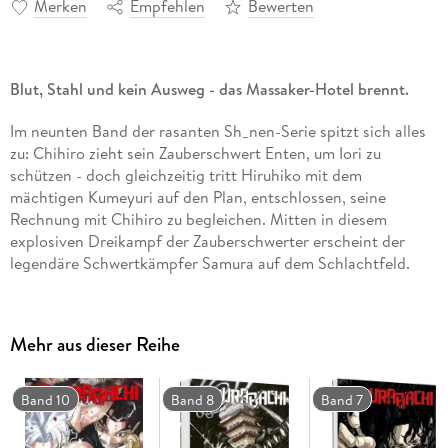
Merken
Empfehlen
Bewerten
Blut, Stahl und kein Ausweg - das Massaker-Hotel brennt.
Im neunten Band der rasanten Sh_nen-Serie spitzt sich alles
zu: Chihiro zieht sein Zauberschwert Enten, um Iori zu
schützen - doch gleichzeitig tritt Hiruhiko mit dem
mächtigen Kumeyuri auf den Plan, entschlossen, seine
Rechnung mit Chihiro zu begleichen. Mitten in diesem
explosiven Dreikampf der Zauberschwerter erscheint der
legendäre Schwertkämpfer Samura auf dem Schlachtfeld.
Das Massaker-Hotel in Kyoto verwandelt sich in ein Meer aus
Blut, und Ioris Schicksal hängt an einem seidenen Faden.
Mehr aus dieser Reihe
Hokazono steigert das Tempo noch einmal: Täuschung,
Verrat und rohe Kampfkraft wechseln sich in
atemberaubendem Rhythmus ab. Wer glaubt, die Fronten zu
Band 10
Band 8
Band 7
kennen, wird überrascht - denn in diesem Band verschieben
sich die Kräfteverhältnisse grundlegend.