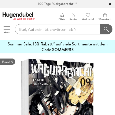
100 Tage Rückgaberecht***
Abholung in über 100 Filialen
Filiale
Konto
Merkzettel
Warenkorb
Hugendubel
Menu
Summer Sale:
13% Rabatt
auf viele Sortimente mit dem
12
mehr
Code
SOMMER13
erfahren
Band 9