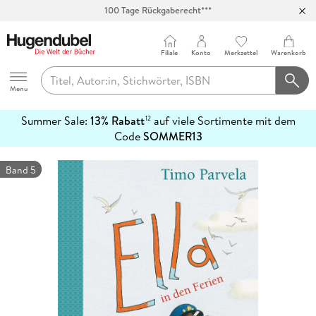
100 Tage Rückgaberecht***
Abholung in über 100 Filialen
Filiale
Konto
Merkzettel
Warenkorb
Hugendubel
Menu
Summer Sale:
13% Rabatt
auf viele Sortimente mit dem
12
mehr
Code
SOMMER13
erfahren
Band 5