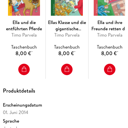
Ella und die
Ellas Klasse und die
Ella und ihre
entführten Pferde
gigantische
Freunde retten di
Timo Parvela
Weihnachtsfeier
Timo Parvela
Timo Parvela
Schule
Taschenbuch
Taschenbuch
Taschenbuch
8,00 €
8,00 €
8,00 €
*
*
*
Produktdetails
Erscheinungsdatum
01. Juni 2014
Sprache