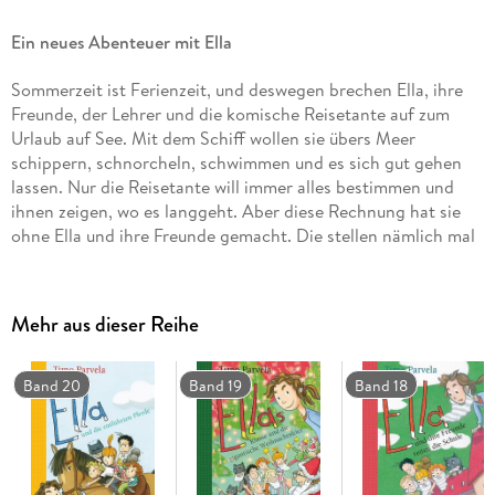
Ein neues Abenteuer mit Ella
Sommerzeit ist Ferienzeit, und deswegen brechen Ella, ihre
Freunde, der Lehrer und die komische Reisetante auf zum
Urlaub auf See. Mit dem Schiff wollen sie übers Meer
schippern, schnorcheln, schwimmen und es sich gut gehen
lassen. Nur die Reisetante will immer alles bestimmen und
ihnen zeigen, wo es langgeht. Aber diese Rechnung hat sie
ohne Ella und ihre Freunde gemacht. Die stellen nämlich mal
eben alles auf den Kopf, sorgen für reichlich Aufregung und
machen, wie immer, nichts als Quatsch. Dieses Mal freut sich
selbst der Lehrer darüber, der mal eine kleine Ruhepause hat,
Mehr aus dieser Reihe
nur dass man ihn ständig ins Wasser schmeißt, das findet er
nicht so toll.
Band 20
Band 19
Band 18
Zu diesem Buch finden Sie Quizfragen auf antolin. de