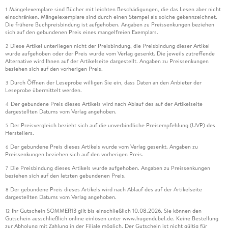
Mängelexemplare sind Bücher mit leichten Beschädigungen, die das Lesen aber nicht
1
einschränken. Mängelexemplare sind durch einen Stempel als solche gekennzeichnet.
Die frühere Buchpreisbindung ist aufgehoben. Angaben zu Preissenkungen beziehen
sich auf den gebundenen Preis eines mangelfreien Exemplars.
Diese Artikel unterliegen nicht der Preisbindung, die Preisbindung dieser Artikel
2
wurde aufgehoben oder der Preis wurde vom Verlag gesenkt. Die jeweils zutreffende
Alternative wird Ihnen auf der Artikelseite dargestellt. Angaben zu Preissenkungen
beziehen sich auf den vorherigen Preis.
Durch Öffnen der Leseprobe willigen Sie ein, dass Daten an den Anbieter der
3
Leseprobe übermittelt werden.
Der gebundene Preis dieses Artikels wird nach Ablauf des auf der Artikelseite
4
dargestellten Datums vom Verlag angehoben.
Der Preisvergleich bezieht sich auf die unverbindliche Preisempfehlung (UVP) des
5
Herstellers.
Der gebundene Preis dieses Artikels wurde vom Verlag gesenkt. Angaben zu
6
Preissenkungen beziehen sich auf den vorherigen Preis.
Die Preisbindung dieses Artikels wurde aufgehoben. Angaben zu Preissenkungen
7
beziehen sich auf den letzten gebundenen Preis.
Der gebundene Preis dieses Artikels wird nach Ablauf des auf der Artikelseite
8
dargestellten Datums vom Verlag angehoben.
Ihr Gutschein SOMMER13 gilt bis einschließlich 10.08.2026. Sie können den
12
Gutschein ausschließlich online einlösen unter www.hugendubel.de. Keine Bestellung
zur Abholung mit Zahlung in der Filiale möglich. Der Gutschein ist nicht gültig für