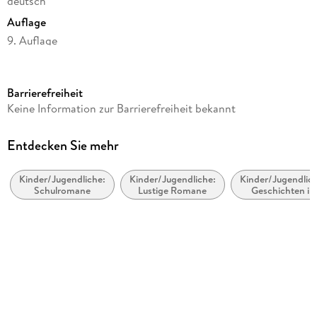
deutsch
Auflage
9. Auflage
Seitenanzahl
176
Barrierefreiheit
Altersempfehlung
Keine Information zur Barrierefreiheit bekannt
ab 8 Jahre
Reihe
Entdecken Sie mehr
Ella, 5
Kinder/Jugendliche:
Kinder/Jugendliche:
Kinder/Jugendlich
Autor/Autorin
Schulromane
Lustige Romane
Geschichten in
Timo Parvela
Übersetzung
Übersetzung
Anu Stohner, Nina Stohner
Illustrationen
Sabine Wilharm
Verlag/Hersteller