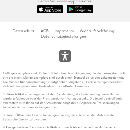
Laden Sie unsere App herunter.
Datenschutz
AGB
Impressum
Widerrufsbelehrung
Datenschutzeinstellungen
Mängelexemplare sind Bücher mit leichten Beschädigungen, die das Lesen aber nicht
1
einschränken. Mängelexemplare sind durch einen Stempel als solche gekennzeichnet.
Die frühere Buchpreisbindung ist aufgehoben. Angaben zu Preissenkungen beziehen
sich auf den gebundenen Preis eines mangelfreien Exemplars.
Diese Artikel unterliegen nicht der Preisbindung, die Preisbindung dieser Artikel
2
wurde aufgehoben oder der Preis wurde vom Verlag gesenkt. Die jeweils zutreffende
Alternative wird Ihnen auf der Artikelseite dargestellt. Angaben zu Preissenkungen
beziehen sich auf den vorherigen Preis.
Durch Öffnen der Leseprobe willigen Sie ein, dass Daten an den Anbieter der
3
Leseprobe übermittelt werden.
Der gebundene Preis dieses Artikels wird nach Ablauf des auf der Artikelseite
4