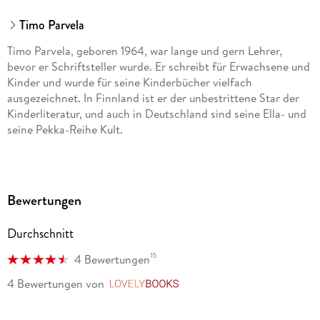
dtv Verlagsgesellschaft mbH & Co. KG, Tumblingerstraße 21,
80337 München, Produktsicherheit,
Timo Parvela
produktsicherheit@dtv.de
Timo Parvela, geboren 1964, war lange und gern Lehrer,
bevor er Schriftsteller wurde. Er schreibt für Erwachsene und
Kinder und wurde für seine Kinderbücher vielfach
ausgezeichnet. In Finnland ist er der unbestrittene Star der
Kinderliteratur, und auch in Deutschland sind seine Ella- und
seine Pekka-Reihe Kult.
Bewertungen
Durchschnitt
15
4 Bewertungen
4 Bewertungen
von
LovelyBooks