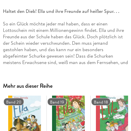
Haltet den Dieb! Ella und ihre Freunde auf heißer Spur. . .
So ein Glück möchte jeder mal haben, dass er einen
Lottoschein mit einem Millionengewinn findet. Ella und ihre
Freunde aus der Schule haben das Glück. Doch plötzlich ist
der Schein wieder verschwunden. Den muss jemand
gestohlen haben, und das kann nur ein besonders
abgefeimter Schurke gewesen sein! Dass die Schurken
meistens Erwachsene sind, weiß man aus dem Fernsehen, und
dass der allerabgefeimteste Schurke immer der Gärtner ist.
Und was war der neue Aushilfslehrer früher? Gärtner. Im
Fernsehen hätte der Detektiv den Fall damit gelöst. Bei Ella
Mehr aus dieser Reihe
wird es jetzt erst richtig lustig.
Band 20
Band 19
Band 18