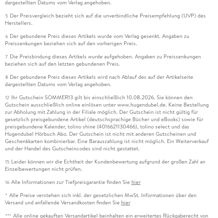
dargestellten Datums vom Verlag angehoben.
Der Preisvergleich bezieht sich auf die unverbindliche Preisempfehlung (UVP) des
5
Herstellers.
Der gebundene Preis dieses Artikels wurde vom Verlag gesenkt. Angaben zu
6
Preissenkungen beziehen sich auf den vorherigen Preis.
Die Preisbindung dieses Artikels wurde aufgehoben. Angaben zu Preissenkungen
7
beziehen sich auf den letzten gebundenen Preis.
Der gebundene Preis dieses Artikels wird nach Ablauf des auf der Artikelseite
8
dargestellten Datums vom Verlag angehoben.
Ihr Gutschein SOMMER13 gilt bis einschließlich 10.08.2026. Sie können den
12
Gutschein ausschließlich online einlösen unter www.hugendubel.de. Keine Bestellung
zur Abholung mit Zahlung in der Filiale möglich. Der Gutschein ist nicht gültig für
gesetzlich preisgebundene Artikel (deutschsprachige Bücher und eBooks) sowie für
preisgebundene Kalender, tolino shine (4016621130466), tolino select und das
Hugendubel Hörbuch Abo. Der Gutschein ist nicht mit anderen Gutscheinen und
Geschenkkarten kombinierbar. Eine Barauszahlung ist nicht möglich. Ein Weiterverkauf
und der Handel des Gutscheincodes sind nicht gestattet.
Leider können wir die Echtheit der Kundenbewertung aufgrund der großen Zahl an
15
Einzelbewertungen nicht prüfen.
Alle Informationen zur Tiefpreisgarantie finden Sie
hier
16
Alle Preise verstehen sich inkl. der gesetzlichen MwSt. Informationen über den
*
Versand und anfallende Versandkosten finden Sie
hier
Alle online gekauften Versandartikel beinhalten ein erweitertes Rückgaberecht von
***