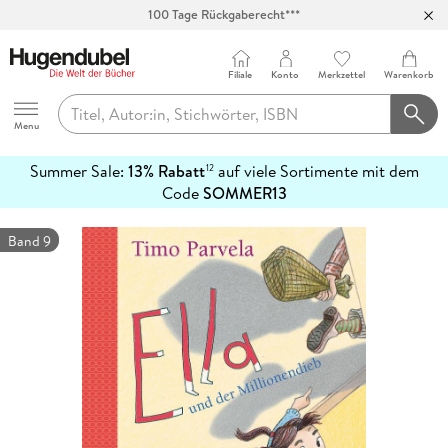
100 Tage Rückgaberecht***
Abholung in über 100 Filialen
Filiale
Konto
Merkzettel
Warenkorb
Hugendubel
Menu
Summer Sale:
13% Rabatt
auf viele Sortimente mit dem
12
mehr
Code
SOMMER13
erfahren
Band 9