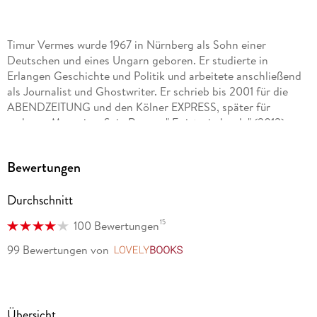
Timur Vermes wurde 1967 in Nürnberg als Sohn einer
Deutschen und eines Ungarn geboren. Er studierte in
Erlangen Geschichte und Politik und arbeitete anschließend
als Journalist und Ghostwriter. Er schrieb bis 2001 für die
ABENDZEITUNG und den Kölner EXPRESS, später für
mehrere Magazine. Sein Roman " Er ist wieder da" (2012) war
eines der erfolgreichsten deutschen Debüts der letzten
Jahrzehnte.
Bewertungen
Durchschnitt
15
100 Bewertungen
99 Bewertungen
von
LovelyBooks
Übersicht