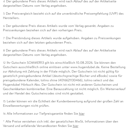
Der gebundene Preis dieses Artikels wird nach Ablauf des auf der Artikelseite
4
dargestellten Datums vom Verlag angehoben.
Der Preisvergleich bezieht sich auf die unverbindliche Preisempfehlung (UVP) des
5
Herstellers.
Der gebundene Preis dieses Artikels wurde vom Verlag gesenkt. Angaben zu
6
Preissenkungen beziehen sich auf den vorherigen Preis.
Die Preisbindung dieses Artikels wurde aufgehoben. Angaben zu Preissenkungen
7
beziehen sich auf den letzten gebundenen Preis.
Der gebundene Preis dieses Artikels wird nach Ablauf des auf der Artikelseite
8
dargestellten Datums vom Verlag angehoben.
Ihr Gutschein SOMMER13 gilt bis einschließlich 10.08.2026. Sie können den
12
Gutschein ausschließlich online einlösen unter www.hugendubel.de. Keine Bestellung
zur Abholung mit Zahlung in der Filiale möglich. Der Gutschein ist nicht gültig für
gesetzlich preisgebundene Artikel (deutschsprachige Bücher und eBooks) sowie für
preisgebundene Kalender, tolino shine (4016621130466), tolino select und das
Hugendubel Hörbuch Abo. Der Gutschein ist nicht mit anderen Gutscheinen und
Geschenkkarten kombinierbar. Eine Barauszahlung ist nicht möglich. Ein Weiterverkauf
und der Handel des Gutscheincodes sind nicht gestattet.
Leider können wir die Echtheit der Kundenbewertung aufgrund der großen Zahl an
15
Einzelbewertungen nicht prüfen.
Alle Informationen zur Tiefpreisgarantie finden Sie
hier
16
Alle Preise verstehen sich inkl. der gesetzlichen MwSt. Informationen über den
*
Versand und anfallende Versandkosten finden Sie
hier