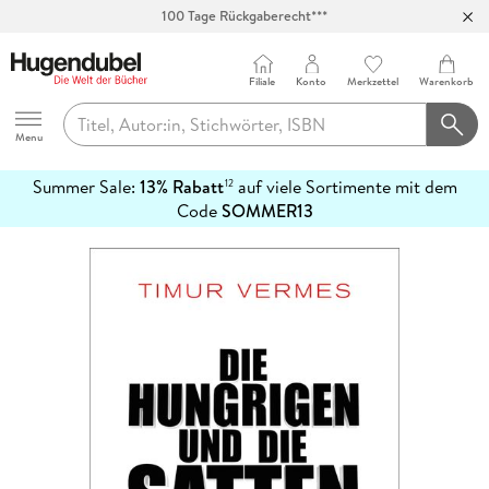
Abholung in über 100 Filialen
Filiale
Konto
Merkzettel
Warenkorb
Hugendubel
Menu
Summer Sale:
13% Rabatt
auf viele Sortimente mit dem
12
mehr
Code
SOMMER13
erfahren