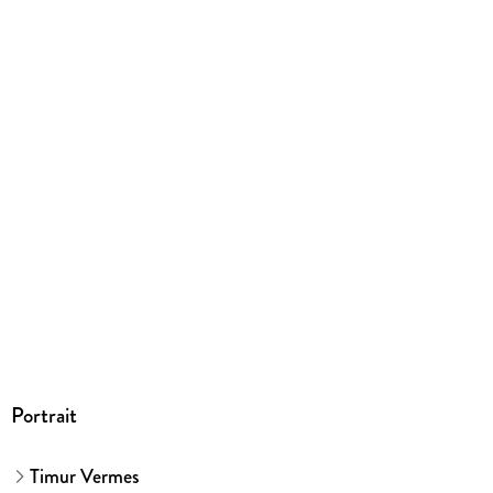
430 g
Größe (L/B/H)
187/128/35 mm
ISBN
9783404178865
Herstelleradresse
Bastei Lübbe AG, Schanzenstr. 6-20, 51063 Köln,
produktsicherheit@bastei-luebbe.de
Portrait
Timur Vermes