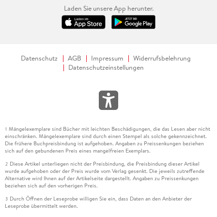
Laden Sie unsere App herunter.
Datenschutz
AGB
Impressum
Widerrufsbelehrung
Datenschutzeinstellungen
Mängelexemplare sind Bücher mit leichten Beschädigungen, die das Lesen aber nicht
1
einschränken. Mängelexemplare sind durch einen Stempel als solche gekennzeichnet.
Die frühere Buchpreisbindung ist aufgehoben. Angaben zu Preissenkungen beziehen
sich auf den gebundenen Preis eines mangelfreien Exemplars.
Diese Artikel unterliegen nicht der Preisbindung, die Preisbindung dieser Artikel
2
wurde aufgehoben oder der Preis wurde vom Verlag gesenkt. Die jeweils zutreffende
Alternative wird Ihnen auf der Artikelseite dargestellt. Angaben zu Preissenkungen
beziehen sich auf den vorherigen Preis.
Durch Öffnen der Leseprobe willigen Sie ein, dass Daten an den Anbieter der
3
Leseprobe übermittelt werden.