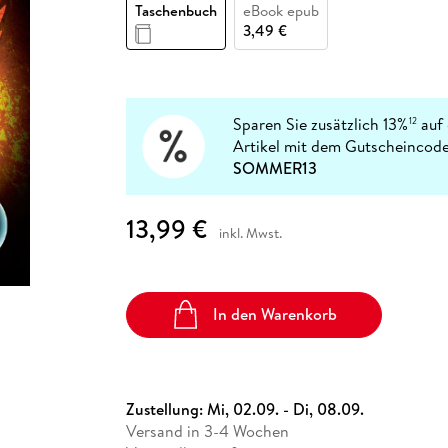
Fremdsprachige Bücher
Taschenbuch
eBook epub
n Lernhilfen
 Jugendbücher
eiber
Hörbuch Downloads im Bundle
cher
 Vergleich
 Puzzlezubehör
Lernen
New Adult
STABILO
3,49 €
Taschenbücher
hilfen
hriller
 Backen
er
lender
Ratgeber
op
hriller
Romance
Sachbücher
Sparen Sie zusätzlich 13%
auf 
12
precher:innen
Artikel mit dem Gutscheincode
Science Fiction
SOMMER13
Fremdsprachige Bücher
13,99 €
inkl. Mwst.
In den Warenkorb
Zustellung:
Mi, 02.09. - Di, 08.09.
Versand in 3-4 Wochen