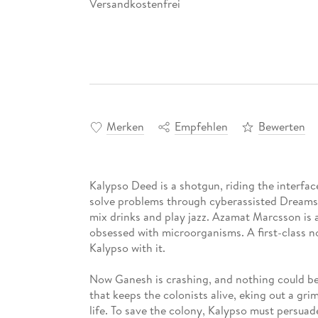
Versandkostenfrei
Merken
Empfehlen
Bewerten
Kalypso Deed is a shotgun, riding the interf
solve problems through cyberassisted Dreams. B
mix drinks and play jazz. Azamat Marcsson is a
obsessed with microorganisms. A first-class no
Kalypso with it.
Now Ganesh is crashing, and nothing could be w
that keeps the colonists alive, eking out a gr
life. To save the colony, Kalypso must persuad