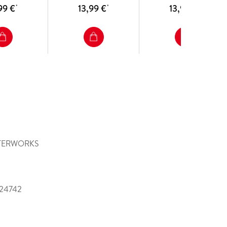
99 €
13,99 €
13,99 €
*
*
*
STERWORKS
24742