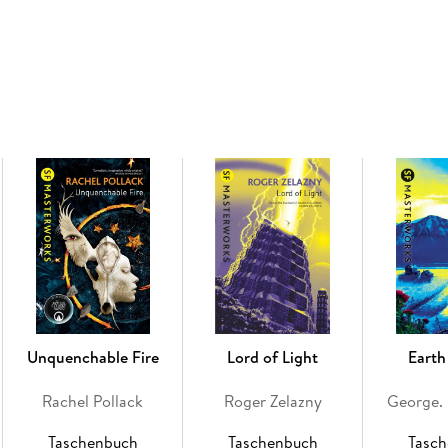
Ganesh. But Marcsson has gone mad, and T'nane
their minds-and their world - forever.
Unquenchable Fire
Lord of Light
Earth
Rachel Pollack
Roger Zelazny
George. 
Taschenbuch
Taschenbuch
Tasc