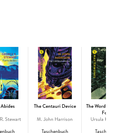
 itself has plans for them both that will alter
 Abides
The Centauri Device
The Word for World is
Forest
R. Stewart
M. John Harrison
Ursula K. Le Guin
henbuch
Taschenbuch
Taschenbuch