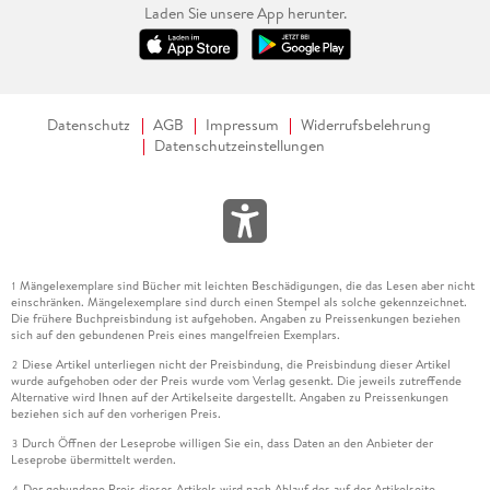
Laden Sie unsere App herunter.
Datenschutz
AGB
Impressum
Widerrufsbelehrung
Datenschutzeinstellungen
Mängelexemplare sind Bücher mit leichten Beschädigungen, die das Lesen aber nicht
1
einschränken. Mängelexemplare sind durch einen Stempel als solche gekennzeichnet.
Die frühere Buchpreisbindung ist aufgehoben. Angaben zu Preissenkungen beziehen
sich auf den gebundenen Preis eines mangelfreien Exemplars.
Diese Artikel unterliegen nicht der Preisbindung, die Preisbindung dieser Artikel
2
wurde aufgehoben oder der Preis wurde vom Verlag gesenkt. Die jeweils zutreffende
Alternative wird Ihnen auf der Artikelseite dargestellt. Angaben zu Preissenkungen
beziehen sich auf den vorherigen Preis.
Durch Öffnen der Leseprobe willigen Sie ein, dass Daten an den Anbieter der
3
Leseprobe übermittelt werden.
Der gebundene Preis dieses Artikels wird nach Ablauf des auf der Artikelseite
4