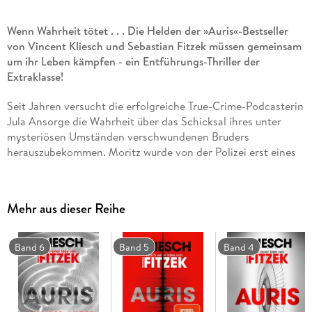
Wenn Wahrheit tötet . . . Die Helden der »Auris«-Bestseller
von Vincent Kliesch und Sebastian Fitzek müssen gemeinsam
um ihr Leben kämpfen - ein Entführungs-Thriller der
Extraklasse!
Seit Jahren versucht die erfolgreiche True-Crime-Podcasterin
Jula Ansorge die Wahrheit über das Schicksal ihres unter
mysteriösen Umständen verschwundenen Bruders
herauszubekommen. Moritz wurde von der Polizei erst eines
abscheulichen Verbrechens beschuldigt und später von den
Behörden für tot erklärt. Matthias Hegel, der berühmte
forensische Phonetiker, behauptet Beweise zu haben, dass
Mehr aus dieser Reihe
Moritz noch lebt. Doch der ebenso zwielichtige wie
skrupellose Experte, der nur eine Stimmprobe braucht, um
die Psyche eines Täters zu analysieren, hat Jula schon oft
Band 6
Band 5
Band 4
belogen und manipuliert.
Ein letztes Mal will sie sich mit ihm treffen. Dabei kommt es
zur Katastrophe: Jula und Hegel werden brutal entführt.