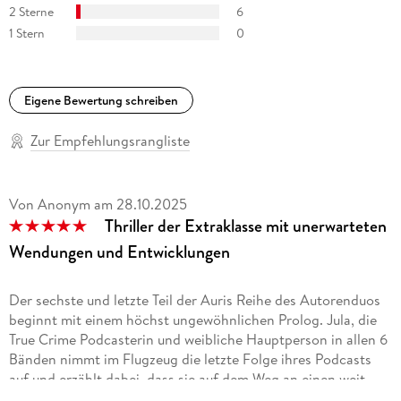
»Der dritte Band rund um die Podcasterin Jula Ansorge und
2 Sterne
6
den inhaftierten Phonetiker Matthias Hegel war wieder ein
1 Stern
0
wahrer Lesegenuss, wenn auch viel zu schnell ausgelesen und
mit einem fiesen Cliffhanger versehen. « www. susisquerbeet.
de
Eigene Bewertung schreiben
Zur Empfehlungsrangliste
Von Anonym
am
28.10.2025
Thriller der Extraklasse mit unerwarteten
Wendungen und Entwicklungen
Der sechste und letzte Teil der Auris Reihe des Autorenduos
beginnt mit einem höchst ungewöhnlichen Prolog. Jula, die
True Crime Podcasterin und weibliche Hauptperson in allen 6
Bänden nimmt im Flugzeug die letzte Folge ihres Podcasts
auf und erzählt dabei, dass sie auf dem Weg an einen weit
entfernte Ort ist, um dort in Ruhe zu leben, da sie Mutter,