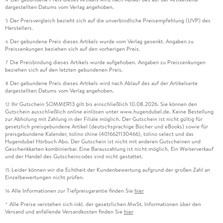
dargestellten Datums vom Verlag angehoben.
Der Preisvergleich bezieht sich auf die unverbindliche Preisempfehlung (UVP) des
5
Herstellers.
Der gebundene Preis dieses Artikels wurde vom Verlag gesenkt. Angaben zu
6
Preissenkungen beziehen sich auf den vorherigen Preis.
Die Preisbindung dieses Artikels wurde aufgehoben. Angaben zu Preissenkungen
7
beziehen sich auf den letzten gebundenen Preis.
Der gebundene Preis dieses Artikels wird nach Ablauf des auf der Artikelseite
8
dargestellten Datums vom Verlag angehoben.
Ihr Gutschein SOMMER13 gilt bis einschließlich 10.08.2026. Sie können den
12
Gutschein ausschließlich online einlösen unter www.hugendubel.de. Keine Bestellung
zur Abholung mit Zahlung in der Filiale möglich. Der Gutschein ist nicht gültig für
gesetzlich preisgebundene Artikel (deutschsprachige Bücher und eBooks) sowie für
preisgebundene Kalender, tolino shine (4016621130466), tolino select und das
Hugendubel Hörbuch Abo. Der Gutschein ist nicht mit anderen Gutscheinen und
Geschenkkarten kombinierbar. Eine Barauszahlung ist nicht möglich. Ein Weiterverkauf
und der Handel des Gutscheincodes sind nicht gestattet.
Leider können wir die Echtheit der Kundenbewertung aufgrund der großen Zahl an
15
Einzelbewertungen nicht prüfen.
Alle Informationen zur Tiefpreisgarantie finden Sie
hier
16
Alle Preise verstehen sich inkl. der gesetzlichen MwSt. Informationen über den
*
Versand und anfallende Versandkosten finden Sie
hier