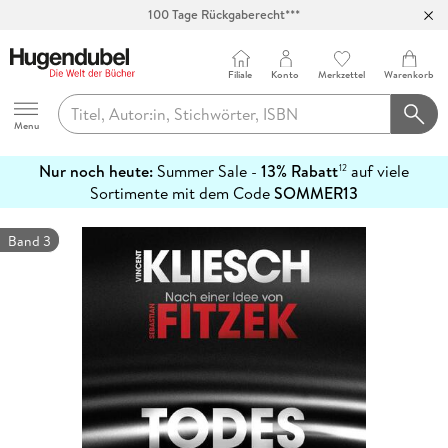
100 Tage Rückgaberecht***
Abholung in über 100 Filialen
Filiale
Konto
Merkzettel
Warenkorb
Hugendubel
Menu
Nur noch heute:
Summer Sale -
13% Rabatt
auf viele
12
mehr
Sortimente mit dem Code
SOMMER13
erfahren
Band 3