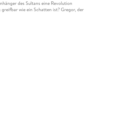
Anhänger des Sultans eine Revolution
reifbar wie ein Schatten ist? Gregor, der
Sultans, die geheimnisvolle Sklavin Sarah, sie alle
h niemand ahnt, nach welchen Regeln sie Mayas