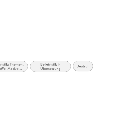
tristik: Themen,
Belletristik in
Deutsch
offe, Motive:
Übersetzung
Politik