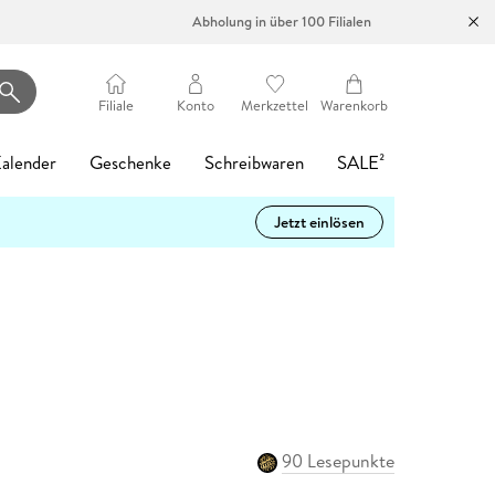
Abholung in über 100 Filialen
Filiale
Konto
Merkzettel
Warenkorb
alender
Geschenke
Schreibwaren
SALE²
Jetzt einlösen
Heartstopper Volume 6
Philippa oder
Die Tiefe: Verblendet
Filmriss auf
Die Psychiaterin -
tolino vision color
Startklar für die
Das kleine
LEGO Ninjago:
Mein Garten
Romance Reader
Easy Pencil Case
d 6
d 8
Band 1
-17%
Gespenster wäscht man
Immenhof
Wurde ihr der Job
- Weiß
5.
Strandschlösschen
Destinys Bounty
Tagesabreißkalender
Hat
Café
Alice Oseman
Karen Sander
nicht
zum Verhängnis?
Adventure
2027 - Praktische
Vergissmeinnicht
Karsten Dusse
Rebecca Schulz
Buch (kartoniert)
eBook epub
Hardware
Buch (kartoniert)
Sonstiger Artikel
Tipps für 2027
Katja Gehrmann
Freida McFadden
15,99 €
9,99 €
199,00 €
13,95 €
31,00 €
Buch (gebunden)
Hörbuch Download
Spielware
Sonstiger Artikel
Ulrich Thimm
24,00 €
17,95 €
39,99 €
12,95 €
Buch (gebunden)
eBook epub
15,00 €
16,99 €
Statt
15,74 €
Kalender
15,99 €
90 Lesepunkte