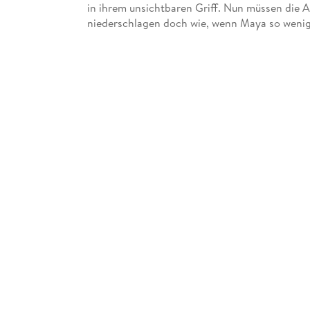
in ihrem unsichtbaren Griff. Nun müssen die 
niederschlagen doch wie, wenn Maya so wenig g
Meisterspion des Sultans, Shajah, die Frau des 
schmieden das Schicksal Tumanbays neu. Doc
Spiel spielen müssen . . .
Alle Bände der Tumanbay-Saga:
1. Die Stadt der Dolche
2. Der vergiftete Thron