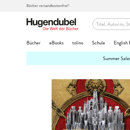
Bücher versandkostenfrei*
Hugendubel
Bücher
eBooks
tolino
Schule
English
Themenwelten
Summer Sale
Bücher Favoriten
eBook Favoriten
Die tolino Familie
Top-Themen
Top Themen
Hörbücher auf CD
Spielwaren Favoriten
Kalenderformate
Geschenke Favoriten
Kreatives
Preishits
Buch G
eBook 
Service
Lernhil
Abo jet
Spielwa
Top Kat
Geschen
Schreib
mehr
Interviews
erfahren
Bestseller
Bestseller
eReader
Unser Schulbuchservice
Bestseller
Bestseller
Bestseller
Abreiß-Kalender
Hugendubel Geschenkkarte
Kalligraphie & Handlettering
Preishits Bücher
Biografie
Biografie
tolino Bi
Grundsch
Hugendub
Baby & Kl
Adventsk
Valentins
Federtas
7
3 Fragen an
#BookTok Bestseller
Neuheiten
tolino shine
Vokabeltrainer phase6
Neuheiten
Neuheiten
Neuheiten
Geburtstagskalender
Bestseller
Stempel & -kissen
eBook Preishits
Coffee Ta
Fantasy &
tolino clo
Quali Trai
Basteln &
Familienp
Kommunio
Klebstoff
2
Hörbuc
Mach mit!
Neuheiten
eBook Preishits
tolino shine color
Lesenlernen eKidz.eu
Top Vorbesteller
Top Vorbesteller
Top Vorbesteller
Immerwährender Kalender
Neuheiten
Stickerhefte
Hörbücher
Comics
Kinder- &
tolino ap
Mittlere R
Forschen
Garten & 
Geburt & 
Schreibti
2
Wissen
Bestseller
Preishits Bücher
Independent Autor:innen
tolino vision color
Lernspiele
Kinder- & Jugendbücher
Top Marken
Posterkalender
Trends & Saisonales
Hörbuch Downloads
Fachbüch
Krimis & T
tolino Fe
Abi Traine
Figuren &
Kunst & A
Geburtst
2
Papier & Blöcke
Stifte
Lesetipps
Neuheite
Top-Vorbesteller
tolino stylus
Schülerkalender
Krimis & Thriller
tonies®
Postkartenkalender
Bookmerch
Günstige Spielwaren
Fantasy
New Adul
tolino Fa
Modelle &
Literatur
Hochzeit
Top Kategorien
Beliebt
Bastelpapier & Origami
Top Vorbe
Buntstift
tolino flip
Lehrerkalender
Romane
Spiel des Jahres
Terminkalender
Book Nooks
Film
Geschenk
Ratgeber
tolino Vor
Familien-
Mond & E
Aktuell
Exklusive eBooks
Notizbücher & -blöcke
Stark
Fantasy
Füller & T
Zubehör
Hörspiele
Deutscher Spielepreis
Wandkalender
Musik
Jugendbü
Reise
Tiefpreisg
Puppen & 
Reise, Lä