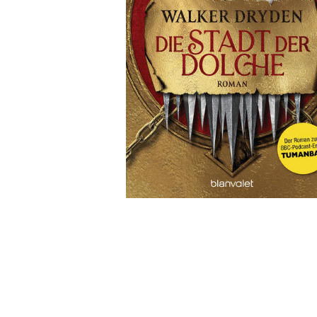
Leseempfehlung
eBook Abonnement
Postkarten
Westerman
Kinder- &
Kugelschr
Hörbuchsprecher
Günstige Spielwaren
Wochenkalender
Kinderbü
Romane
Geräte im
Puzzles &
Schule & 
Buchtrends auf Social Media
eBooks verschenken
Klett Lern
Krimis & T
Buchkalender
Kochen &
Sachbüch
Sprachka
büchermenschen
Duden Sh
Romane
Krimis & T
Top Autor:innen
Hörspiele
Manga
Top Serien
Hörbuchs
Gebrauchtbuch