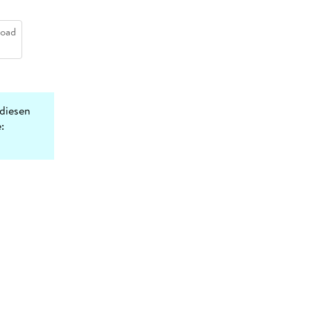
oad
diesen
: