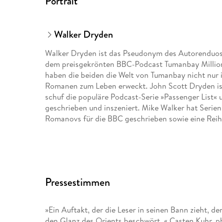
Portrait
Walker Dryden
Walker Dryden ist das Pseudonym des Autorenduos
dem preisgekrönten BBC-Podcast Tumanbay Millio
haben die beiden die Welt von Tumanbay nicht nur i
Romanen zum Leben erweckt. John Scott Dryden ist
schuf die populäre Podcast-Serie »Passenger List« u
geschrieben und inszeniert. Mike Walker hat Serien
Romanovs für die BBC geschrieben sowie eine Reihe
Pressestimmen
»Ein Auftakt, der die Leser in seinen Bann zieht, 
den Glanz des Orients beschwört. « Casten Kuhr, p