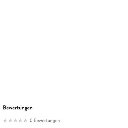
88 Abb.
Schulfach
Mathematik, Algebra, Geometrie
Gewicht
181 g
Größe (L/B/H)
211/149/10 mm
ISBN
9783788625108
Herstelleradresse
Tessloff Verlag Ragnar Tessloff GmbH & Co. KG,
Burgschmietstr 2-4, 90419 Nürnberg,
qualitaet@tessloff.com
Bewertungen
0 Bewertungen