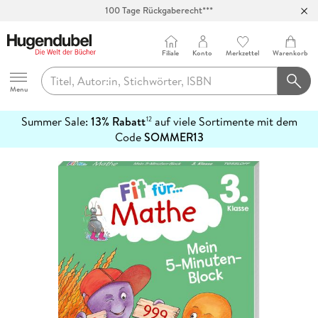
100 Tage Rückgaberecht***
Abholung in über 100 Filialen
Filiale
Konto
Merkzettel
Warenkorb
Hugendubel
Menu
Summer Sale:
13% Rabatt
auf viele Sortimente mit dem
12
mehr
Code
SOMMER13
erfahren