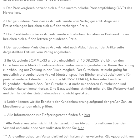
Der Preisvergleich bezieht sich auf die unverbindliche Preisempfehlung (UVP) des
5
Herstellers.
Der gebundene Preis dieses Artikels wurde vom Verlag gesenkt. Angaben zu
6
Preissenkungen beziehen sich auf den vorherigen Preis.
Die Preisbindung dieses Artikels wurde aufgehoben. Angaben zu Preissenkungen
7
beziehen sich auf den letzten gebundenen Preis.
Der gebundene Preis dieses Artikels wird nach Ablauf des auf der Artikelseite
8
dargestellten Datums vom Verlag angehoben.
Ihr Gutschein SOMMER13 gilt bis einschließlich 10.08.2026. Sie können den
12
Gutschein ausschließlich online einlösen unter www.hugendubel.de. Keine Bestellung
zur Abholung mit Zahlung in der Filiale möglich. Der Gutschein ist nicht gültig für
gesetzlich preisgebundene Artikel (deutschsprachige Bücher und eBooks) sowie für
preisgebundene Kalender, tolino shine (4016621130466), tolino select und das
Hugendubel Hörbuch Abo. Der Gutschein ist nicht mit anderen Gutscheinen und
Geschenkkarten kombinierbar. Eine Barauszahlung ist nicht möglich. Ein Weiterverkauf
und der Handel des Gutscheincodes sind nicht gestattet.
Leider können wir die Echtheit der Kundenbewertung aufgrund der großen Zahl an
15
Einzelbewertungen nicht prüfen.
Alle Informationen zur Tiefpreisgarantie finden Sie
hier
16
Alle Preise verstehen sich inkl. der gesetzlichen MwSt. Informationen über den
*
Versand und anfallende Versandkosten finden Sie
hier
Alle online gekauften Versandartikel beinhalten ein erweitertes Rückgaberecht von
***