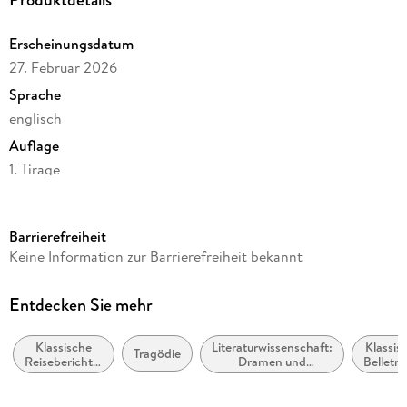
Erscheinungsdatum
27. Februar 2026
Sprache
englisch
Auflage
1. Tirage
Seitenanzahl
136
Barrierefreiheit
Autor/Autorin
Keine Information zur Barrierefreiheit bekannt
William Shakespeare
Verlag/Hersteller
Entdecken Sie mehr
Culturea
Klassische
Literaturwissenschaft:
Klassis
Produktart
Tragödie
Reiseberichte,
Dramen und
Belletris
kartoniert
Reiseliteratur
Dramatiker
allgem
und
Gewicht
literari