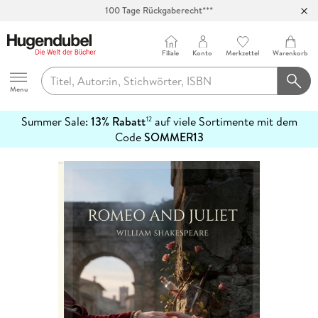
100 Tage Rückgaberecht***
Abholung in über 100 Filialen
Filiale
Konto
Merkzettel
Warenkorb
Hugendubel
Menu
Summer Sale:
13% Rabatt
auf viele Sortimente mit dem
12
mehr
Code
SOMMER13
erfahren