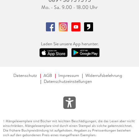
Mo. - Sa. 9.00 - 18.00 Uhr
Laden Sie unsere App herunter.
Datenschutz
AGB
Impressum
Widerrufsbelehrung
Datenschutzeinstellungen
Mängelexemplare sind Bücher mit leichten Beschädigungen, die das Lesen aber nicht
1
einschränken. Mängelexemplare sind durch einen Stempel als solche gekennzeichnet.
Die frühere Buchpreisbindung ist aufgehoben. Angaben zu Preissenkungen beziehen
sich auf den gebundenen Preis eines mangelfreien Exemplars.