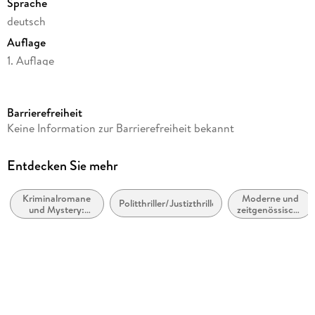
Sprache
deutsch
Auflage
1. Auflage
Seitenanzahl
448
Barrierefreiheit
Reihe
Keine Information zur Barrierefreiheit bekannt
Dengler ermittelt, 11
Autor/Autorin
Entdecken Sie mehr
Wolfgang Schorlau
Kriminalromane
Moderne und
Verlag/Hersteller
Politthriller/Justizthriller
und Mystery:
zeitgenössische
Kiepenheuer & Witsch GmbH
Privatdetektiv /
Belletristik:
Amateurdetektive
allgemein und
Produktart
literarisch
kartoniert
Gewicht
635 g