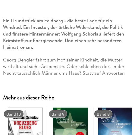
Ein Grundstück am Feldberg - die beste Lage für ein
Windrad. Ein Investor, der örtliche Widerstand, die Politik
und finstere Hintermänner: Wolfgang Schorlau liefert den
Krimistoff zur Energiewende. Und einen sehr besonderen
Heimatroman.
Georg Dengler fährt zum Hof seiner Kindheit, die Mutter
wird alt und sieht Gespenster. Oder schleichen dort in der
Nacht tatsächlich Männer ums Haus? Statt auf Antworten
stößt er auf immer neue Fragen: Was haben die Eindringlinge
dort zu suchen? Wer war sein Vater, bevor er ein treu
sorgender Ehemann wurde? Und was für ein Spiel spielt
Mehr aus dieser Reihe
Denglers Jugendliebe, die tief in die lokalen Konflikte
verstrickt scheint?
Band 10
Band 9
Band 8
Nachdem die Denglers auf einer schmalen
Schwarzwaldstraße abgedrängt werden und Margret im
Krankenhaus landet, ist ihr Sohn endgültig beunruhigt. Aber