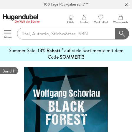
100 Tage Rückgaberecht***
Abholung in über 100 Filialen
Filiale
Konto
Merkzettel
Warenkorb
Hugendubel
Menu
Summer Sale:
13% Rabatt
auf viele Sortimente mit dem
12
mehr
Code
SOMMER13
erfahren
Band 11