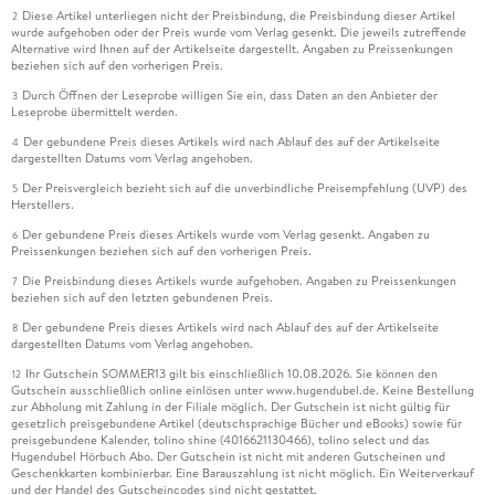
Diese Artikel unterliegen nicht der Preisbindung, die Preisbindung dieser Artikel
2
wurde aufgehoben oder der Preis wurde vom Verlag gesenkt. Die jeweils zutreffende
Alternative wird Ihnen auf der Artikelseite dargestellt. Angaben zu Preissenkungen
beziehen sich auf den vorherigen Preis.
Durch Öffnen der Leseprobe willigen Sie ein, dass Daten an den Anbieter der
3
Leseprobe übermittelt werden.
Der gebundene Preis dieses Artikels wird nach Ablauf des auf der Artikelseite
4
dargestellten Datums vom Verlag angehoben.
Der Preisvergleich bezieht sich auf die unverbindliche Preisempfehlung (UVP) des
5
Herstellers.
Der gebundene Preis dieses Artikels wurde vom Verlag gesenkt. Angaben zu
6
Preissenkungen beziehen sich auf den vorherigen Preis.
Die Preisbindung dieses Artikels wurde aufgehoben. Angaben zu Preissenkungen
7
beziehen sich auf den letzten gebundenen Preis.
Der gebundene Preis dieses Artikels wird nach Ablauf des auf der Artikelseite
8
dargestellten Datums vom Verlag angehoben.
Ihr Gutschein SOMMER13 gilt bis einschließlich 10.08.2026. Sie können den
12
Gutschein ausschließlich online einlösen unter www.hugendubel.de. Keine Bestellung
zur Abholung mit Zahlung in der Filiale möglich. Der Gutschein ist nicht gültig für
gesetzlich preisgebundene Artikel (deutschsprachige Bücher und eBooks) sowie für
preisgebundene Kalender, tolino shine (4016621130466), tolino select und das
Hugendubel Hörbuch Abo. Der Gutschein ist nicht mit anderen Gutscheinen und
Geschenkkarten kombinierbar. Eine Barauszahlung ist nicht möglich. Ein Weiterverkauf
und der Handel des Gutscheincodes sind nicht gestattet.