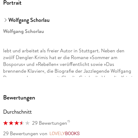
Portrait
Wolfgang Schorlau
Wolfgang Schorlau
lebt und arbeitet als freier Autor in Stuttgart. Neben den
zwölf Dengler-Krimis hat er die Romane »Sommer am
Bosporus« und »Rebellen« veröffentlicht sowie »Das
brennende Klavier«, die Biografie der Jazzlegende Wolfgang
Dauner und zusammen mit Claudio Caiolo die Venedig-Krimis
um Commissario Morello. 2006 wurde er mit dem Deutschen
Krimipreis, 2012 und 2014 mit dem Stuttgarter Krimipreis
Bewertungen
sowie 2019 und 2025 mit dem Stuttgarter Ebner-Stolz-
Wirtschaftskrimipreis ausgezeichnet.
Durchschnitt
15
29 Bewertungen
29 Bewertungen
von
LovelyBooks