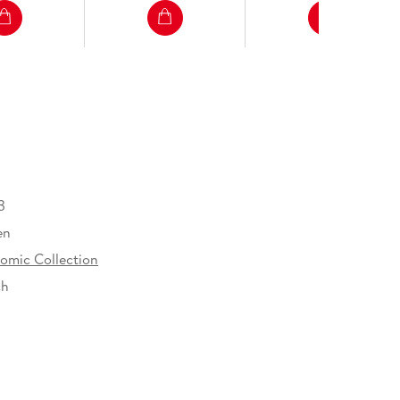
3
en
omic Collection
ch
436330