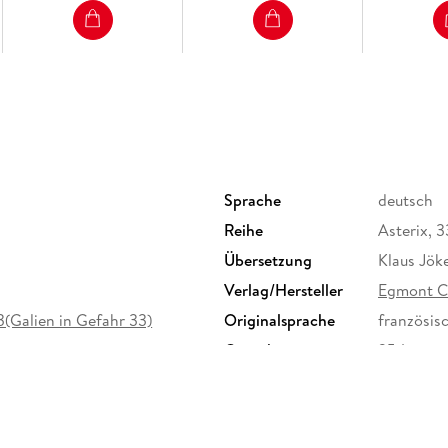
Sprache
deutsch
Reihe
Asterix, 3
Übersetzung
Klaus Jök
Verlag/Hersteller
Egmont C
33(Galien in Gefahr 33)
Originalsprache
französis
Gewicht
354 g
ISBN
9783770
n mbH, Ritterstr. 26, 10969