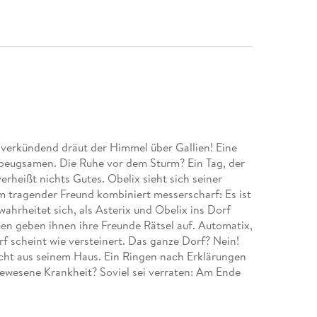
 verkündend dräut der Himmel über Gallien! Eine
nbeugsamen. Die Ruhe vor dem Sturm? Ein Tag, der
erheißt nichts Gutes. Obelix sieht sich seiner
 tragender Freund kombiniert messerscharf: Es ist
ahrheitet sich, als Asterix und Obelix ins Dorf
uen geben ihnen ihre Freunde Rätsel auf. Automatix,
rf scheint wie versteinert. Das ganze Dorf? Nein!
ht aus seinem Haus. Ein Ringen nach Erklärungen
 gewesene Krankheit? Soviel sei verraten: Am Ende
larem Sternenhimmel geben - einem Himmel, der