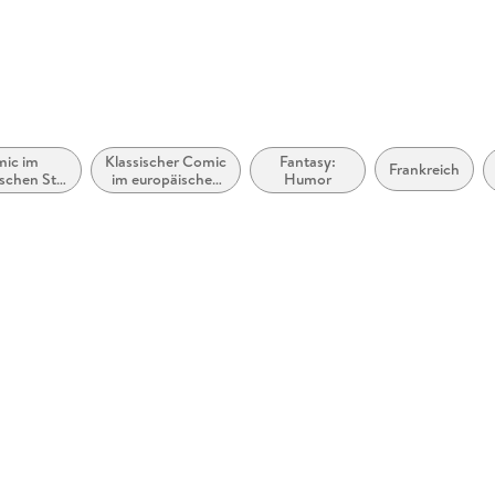
ic im
Klassischer Comic
Fantasy:
Frankreich
schen Stil
im europäischen
Humor
radition
Stil bzw. Tradition