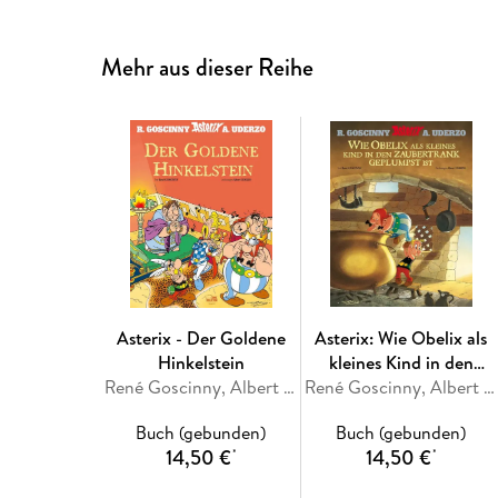
Mehr aus dieser Reihe
Asterix - Der Goldene
Asterix: Wie Obelix als
Hinkelstein
kleines Kind in den
René Goscinny, Albert Uderzo
Zaubertrank geplumpst
René Goscinny, Albert Uderzo
ist
Buch (gebunden)
Buch (gebunden)
14,50 €
14,50 €
*
*