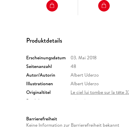
Produktdetails
Erscheinungsdatum
03. Mai 2018
Seitenanzahl
48
Autor/Autorin
Albert Uderzo
Illustrationen
Albert Uderzo
Originaltitel
Le ciel lui tombe sur la tête 
Produktart
gebunden
Größe (L/B/H)
292/215/10 mm
Herstelleradresse
Egmont Verlagsgesellschafte
Barrierefreiheit
Berlin, safety@egmont.de
Keine Information zur Barrierefreiheit bekannt