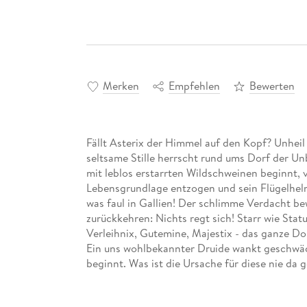
Merken
Empfehlen
Bewerten
Fällt Asterix der Himmel auf den Kopf? Unheil
seltsame Stille herrscht rund ums Dorf der U
mit leblos erstarrten Wildschweinen beginnt, v
Lebensgrundlage entzogen und sein Flügelhelm
was faul in Gallien! Der schlimme Verdacht bew
zurückkehren: Nichts regt sich! Starr wie Stat
Verleihnix, Gutemine, Majestix - das ganze Do
Ein uns wohlbekannter Druide wankt geschwäc
beginnt. Was ist die Ursache für diese nie da
wird es natürlich wieder ein Bankett unter k
keinem auf den Kopf fällt!