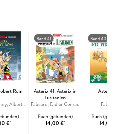
Band 41
Band 40
erobert Rom
Asterix 41: Asterix in
Asterix 40
Lusitanien
René Goscinny, Albert Uderzo
Fabcaro, Didier Conrad
Fabcaro
gebunden)
Buch (gebunden)
Buch (gebunden)
00 €
14,00 €
14,00 €
*
*
*