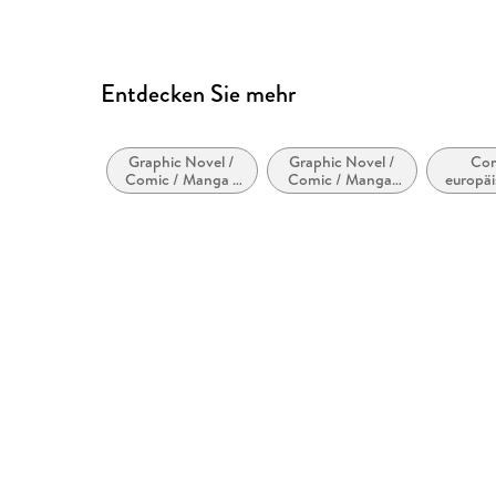
Entdecken Sie mehr
Graphic Novel /
Graphic Novel /
Com
Comic / Manga /
Comic / Manga:
europäi
Cartoon
Humor
bzw. T