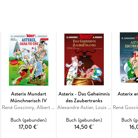
Asterix Mundart
Asterix - Das Geheimnis
Asterix 
Münchnerisch IV
des Zaubertranks
René Goscinny, Albert Uderzo
Alexandre Astier, Louis Clichy, Fabrice Tarrin, Olivier Gay
Buch (gebunden)
Buch (gebunden)
Buch (
17,00 €
14,50 €
16,
*
*