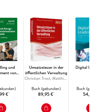
 finde
ollte
den finde, die zu meinem Unternehmen passen
ernehmen integriere
ehmen halte
den trenne
hrem Buch auf myBook+:
lling und
Umsatzsteuer in der
Digital Leadership
ment von
öffentlichen Verwaltung
ationen und
Christian Trost, Matthias Menebröcker
arounds
gebunden)
Buch (gebunden)
Buch (gebunden)
99 €
89,95 €
54,95 €
*
*
*