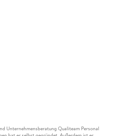
 und Unternehmensberatung Qualiteam Personal
men hat er selbst gegründet. Außerdem ist er