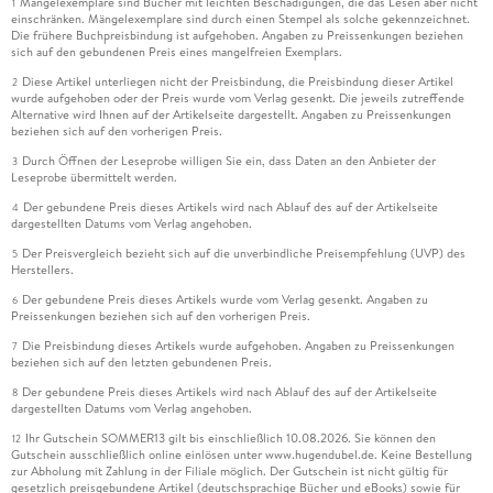
Mängelexemplare sind Bücher mit leichten Beschädigungen, die das Lesen aber nicht
1
einschränken. Mängelexemplare sind durch einen Stempel als solche gekennzeichnet.
Die frühere Buchpreisbindung ist aufgehoben. Angaben zu Preissenkungen beziehen
sich auf den gebundenen Preis eines mangelfreien Exemplars.
Diese Artikel unterliegen nicht der Preisbindung, die Preisbindung dieser Artikel
2
wurde aufgehoben oder der Preis wurde vom Verlag gesenkt. Die jeweils zutreffende
Alternative wird Ihnen auf der Artikelseite dargestellt. Angaben zu Preissenkungen
beziehen sich auf den vorherigen Preis.
Durch Öffnen der Leseprobe willigen Sie ein, dass Daten an den Anbieter der
3
Leseprobe übermittelt werden.
Der gebundene Preis dieses Artikels wird nach Ablauf des auf der Artikelseite
4
dargestellten Datums vom Verlag angehoben.
Der Preisvergleich bezieht sich auf die unverbindliche Preisempfehlung (UVP) des
5
Herstellers.
Der gebundene Preis dieses Artikels wurde vom Verlag gesenkt. Angaben zu
6
Preissenkungen beziehen sich auf den vorherigen Preis.
Die Preisbindung dieses Artikels wurde aufgehoben. Angaben zu Preissenkungen
7
beziehen sich auf den letzten gebundenen Preis.
Der gebundene Preis dieses Artikels wird nach Ablauf des auf der Artikelseite
8
dargestellten Datums vom Verlag angehoben.
Ihr Gutschein SOMMER13 gilt bis einschließlich 10.08.2026. Sie können den
12
Gutschein ausschließlich online einlösen unter www.hugendubel.de. Keine Bestellung
zur Abholung mit Zahlung in der Filiale möglich. Der Gutschein ist nicht gültig für
gesetzlich preisgebundene Artikel (deutschsprachige Bücher und eBooks) sowie für