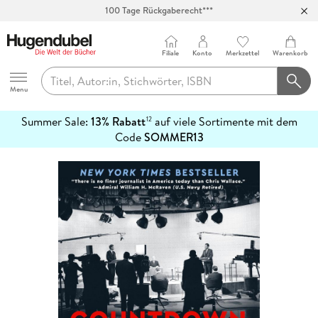
100 Tage Rückgaberecht***
Abholung in über 100 Filialen
Filiale
Konto
Merkzettel
Warenkorb
Hugendubel
Menu
Summer Sale:
13% Rabatt
auf viele Sortimente mit dem
12
mehr
Code
SOMMER13
erfahren