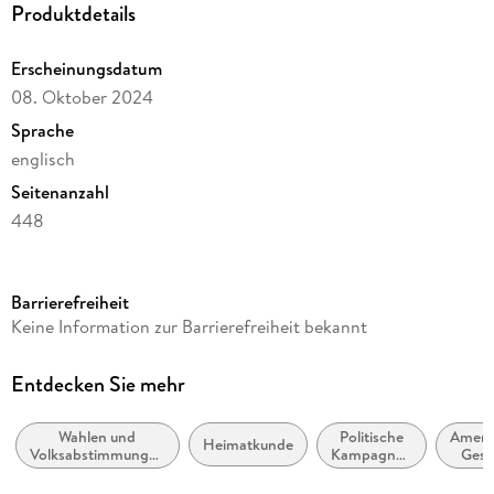
Produktdetails
Erscheinungsdatum
08. Oktober 2024
Sprache
englisch
Seitenanzahl
448
Autor/Autorin
Chris Wallace
Barrierefreiheit
Verlag/Hersteller
Keine Information zur Barrierefreiheit bekannt
Penguin Publishing Group
Produktart
Entdecken Sie mehr
gebunden
Wahlen und
Politische
Ameri
Gewicht
Heimatkunde
Volksabstimmungen
Kampagnen
Gesc
656 g
/ Wahlrecht
und
Werbung