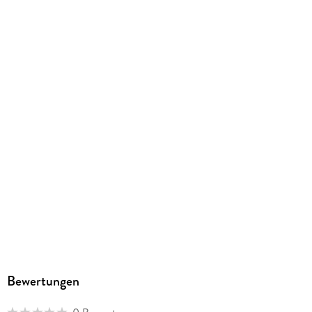
ISBN
9783847828679
Bewertungen