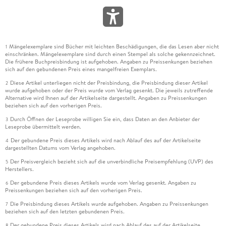
Mängelexemplare sind Bücher mit leichten Beschädigungen, die das Lesen aber nicht
1
einschränken. Mängelexemplare sind durch einen Stempel als solche gekennzeichnet.
Die frühere Buchpreisbindung ist aufgehoben. Angaben zu Preissenkungen beziehen
sich auf den gebundenen Preis eines mangelfreien Exemplars.
Diese Artikel unterliegen nicht der Preisbindung, die Preisbindung dieser Artikel
2
wurde aufgehoben oder der Preis wurde vom Verlag gesenkt. Die jeweils zutreffende
Alternative wird Ihnen auf der Artikelseite dargestellt. Angaben zu Preissenkungen
beziehen sich auf den vorherigen Preis.
Durch Öffnen der Leseprobe willigen Sie ein, dass Daten an den Anbieter der
3
Leseprobe übermittelt werden.
Der gebundene Preis dieses Artikels wird nach Ablauf des auf der Artikelseite
4
dargestellten Datums vom Verlag angehoben.
Der Preisvergleich bezieht sich auf die unverbindliche Preisempfehlung (UVP) des
5
Herstellers.
Der gebundene Preis dieses Artikels wurde vom Verlag gesenkt. Angaben zu
6
Preissenkungen beziehen sich auf den vorherigen Preis.
Die Preisbindung dieses Artikels wurde aufgehoben. Angaben zu Preissenkungen
7
beziehen sich auf den letzten gebundenen Preis.
Der gebundene Preis dieses Artikels wird nach Ablauf des auf der Artikelseite
8