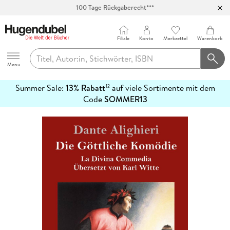
100 Tage Rückgaberecht***
Abholung in über 100 Filialen
Filiale
Konto
Merkzettel
Warenkorb
Hugendubel
Menu
Summer Sale:
13% Rabatt
auf viele Sortimente mit dem
12
mehr
Code
SOMMER13
erfahren