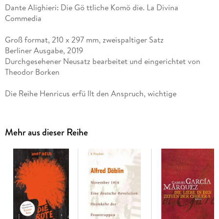
Dante Alighieri: Die Gö ttliche Komö die. La Divina
Commedia
Groß format, 210 x 297 mm, zweispaltiger Satz
Berliner Ausgabe, 2019
Durchgesehener Neusatz bearbeitet und eingerichtet von
Theodor Borken
Die Reihe Henricus erfü llt den Anspruch, wichtige
Grundlagentexte in verlä sslicher Qualitä t und bester
Lesbarkeit zu einem sehr guten Preis zur Verfü gung zu
stellen. Das groß e Format, angelehnt an das klassische
Mehr aus dieser Reihe
Quartformat, ermö glicht den ungewö hnlich gü nstigen
Preis. Durch den zweispaltigen Satz mit nur 50 Zeichen pro
Zeile ist die ausgezeichnete Lesbarkeit gewä hrleistet.
Gesetzt in komfortablen 11 Punkten aus einer modernen
Textschrift im Stile der Franzö sischen Renaissance-Antiqua,
der bewä hrten Minion Pro, genü gt das ruhige,
ausgeglichene Schriftbild auch hohen ä sthetischen Ansprü
chen.