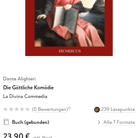
Dante Alighieri
Die Göttliche Komödie
La Divina Commedia
(
0 Bewertungen
)
239 Lesepunkte
15
Buch (gebunden)
Alle 7 Formate
23,90 €
inkl. Mwst.