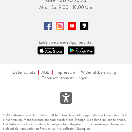
089 - 30 75 75 75
Mo. - Sa. 9.00 - 18.00 Uhr
Laden Sie unsere App herunter.
Datenschutz
AGB
Impressum
Widerrufsbelehrung
Datenschutzeinstellungen
Mängelexemplare sind Bücher mit leichten Beschädigungen, die das Lesen aber nicht
1
einschränken. Mängelexemplare sind durch einen Stempel als solche gekennzeichnet.
Die frühere Buchpreisbindung ist aufgehoben. Angaben zu Preissenkungen beziehen
sich auf den gebundenen Preis eines mangelfreien Exemplars.