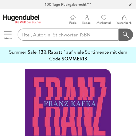
100 Tage Rückgaberecht***
Abholung in über 100 Filialen
Filiale
Konto
Merkzettel
Warenkorb
Hugendubel
Menu
Summer Sale:
13% Rabatt
auf viele Sortimente mit dem
12
mehr
Code
SOMMER13
erfahren