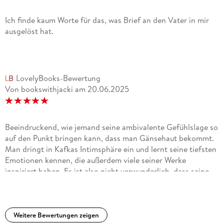
Ich finde kaum Worte für das, was Brief an den Vater in mir
ausgelöst hat.
LovelyBooks-Bewertung
Von bookswithjacki
am
20.06.2025
Beeindruckend, wie jemand seine ambivalente Gefühlslage so
auf den Punkt bringen kann, dass man Gänsehaut bekommt.
Man dringt in Kafkas Intimsphäre ein und lernt seine tiefsten
Emotionen kennen, die außerdem viele seiner Werke
inspiriert haben. Es ist also nicht verwunderlich, dass seine
Bücher häufig autobiografisch interpretiert werden.
Deprimierend zu wissen, dass Hermann Kafka diesen Brief
nie zu Gesicht bekommen hat.
Weitere Bewertungen zeigen