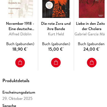
November 1918 -
Die rote Zora und
Liebe in den Zeite
Eine deutsche
ihre Bande
der Cholera
Alfred Döblin
Revolution
Kurt Held
Gabrie
Buch (gebunden)
Buch (gebunden)
Buch (gebunden)
18,90 €
15,00 €
24,00 €
*
*
*
Produktdetails
Erscheinungsdatum
29. Oktober 2025
Sprache