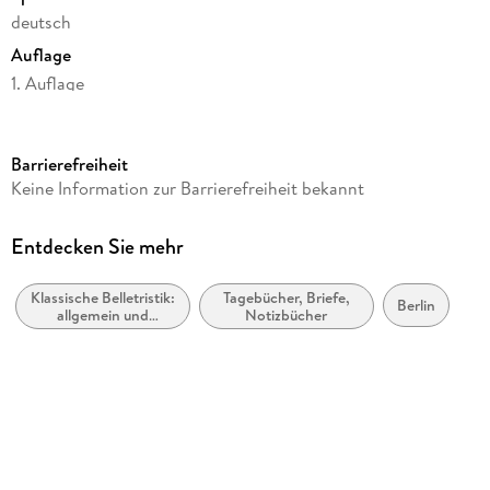
deutsch
Auflage
1. Auflage
Seitenanzahl
126
Barrierefreiheit
Reihe
Keine Information zur Barrierefreiheit bekannt
Fischer Klassik
Autor/Autorin
Entdecken Sie mehr
Franz Kafka
Klassische Belletristik:
Tagebücher, Briefe,
Verlag/Hersteller
Berlin
allgemein und
Notizbücher
FISCHER Taschenbuch
literarisch
Produktart
gebunden
Gewicht
112 g
Größe (L/B/H)