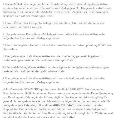
Diese Artikel unterliegen nicht der Preisbindung, die Preisbindung dieser Artikel
2
wurde aufgehoben oder der Preis wurde vom Verlag gesenkt. Die jeweils zutreffende
Alternative wird Ihnen auf der Artikelseite dargestellt. Angaben zu Preissenkungen
beziehen sich auf den vorherigen Preis.
Durch Öffnen der Leseprobe willigen Sie ein, dass Daten an den Anbieter der
3
Leseprobe übermittelt werden.
Der gebundene Preis dieses Artikels wird nach Ablauf des auf der Artikelseite
4
dargestellten Datums vom Verlag angehoben.
Der Preisvergleich bezieht sich auf die unverbindliche Preisempfehlung (UVP) des
5
Herstellers.
Der gebundene Preis dieses Artikels wurde vom Verlag gesenkt. Angaben zu
6
Preissenkungen beziehen sich auf den vorherigen Preis.
Die Preisbindung dieses Artikels wurde aufgehoben. Angaben zu Preissenkungen
7
beziehen sich auf den letzten gebundenen Preis.
Der gebundene Preis dieses Artikels wird nach Ablauf des auf der Artikelseite
8
dargestellten Datums vom Verlag angehoben.
Ihr Gutschein SOMMER13 gilt bis einschließlich 10.08.2026. Sie können den
12
Gutschein ausschließlich online einlösen unter www.hugendubel.de. Keine Bestellung
zur Abholung mit Zahlung in der Filiale möglich. Der Gutschein ist nicht gültig für
gesetzlich preisgebundene Artikel (deutschsprachige Bücher und eBooks) sowie für
preisgebundene Kalender, tolino shine (4016621130466), tolino select und das
Hugendubel Hörbuch Abo. Der Gutschein ist nicht mit anderen Gutscheinen und
Geschenkkarten kombinierbar. Eine Barauszahlung ist nicht möglich. Ein Weiterverkauf
und der Handel des Gutscheincodes sind nicht gestattet.