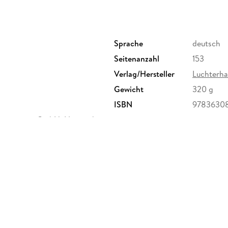
Sprache
deutsch
Seitenanzahl
153
Verlag/Hersteller
Luchterha
Gewicht
320 g
ISBN
9783630
agsgruppe GmbH, Neumarkter
randomhouse.de