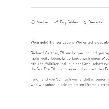
Merken
Empfehlen
Bewerten
Wem gehört unser Leben? Wer entscheidet üb
Richard Gärtner, 78, ein körperlich und geisti
mehr weiterleben. Er verlangt nach einem Medik
Ethiker, Politiker und Teile der Gesellschaft z
dürfen. Die Ethikkommission diskutiert den Fal
Ferdinand von Schirach verhandelt in seinem
Und wie schon in seinem ersten Drama »Terror«
gehört unser Leben? Wer entscheidet über uns
Ergänzt wird der Band um Essays von drei nam
ärztlichen Suizidbegleitung aus medizinethisch
Perspektive beleuchten.