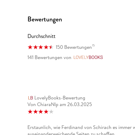
gehört, diskutieren lässt. « Peer Teuwsen / NZZ am
»Eine sehr lohnenswerte Lektüre. « Jürgen Kanold 
Bewertungen
»Ferdinand von Schirach stiftet zur Auseinanders
ethischen Problem an. Und die ist so, so nötig. « 
Durchschnitt
15
150 Bewertungen
141 Bewertungen
von
LovelyBooks
LovelyBooks-Bewertung
Von ChiaraNlp
am
26.03.2025
Erstaunlich, wie Ferdinand von Schirach es immer wi
auseinanderweichende Seiten zu schaffen.