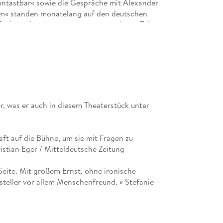
ntastbar« sowie die Gespräche mit Alexander
dem« standen monatelang auf den deutschen
fach mit Literaturpreisen ausgezeichnet. Zuletzt
und«.
r, was er auch in diesem Theaterstück unter
aft auf die Bühne, um sie mit Fragen zu
hristian Eger / Mitteldeutsche Zeitung
Seite. Mit großem Ernst, ohne ironische
tsteller vor allem Menschenfreund. « Stefanie
e von Schirach die Frage, wem unser Leben