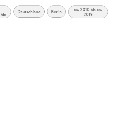
ca. 2010 bis ca.
Deutschland
Berlin
phie
2019