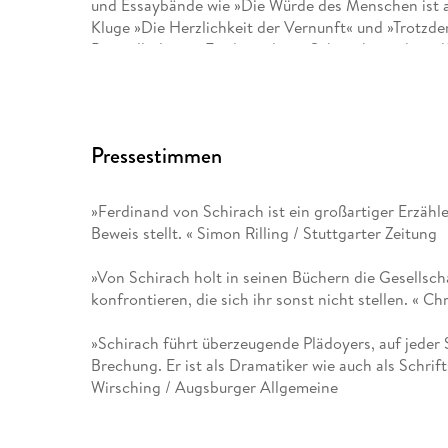
und Essaybände wie »Die Würde des Menschen ist a
Kluge »Die Herzlichkeit der Vernunft« und »Trotz
Bestsellerlisten. Ferdinand von Schirach wurde viel
erschienen von ihm die Erzählungen »Der stille Fre
Pressestimmen
»Ferdinand von Schirach ist ein großartiger Erzähle
Beweis stellt. « Simon Rilling / Stuttgarter Zeitung
»Von Schirach holt in seinen Büchern die Gesellsch
konfrontieren, die sich ihr sonst nicht stellen. « C
»Schirach führt überzeugende Plädoyers, auf jeder 
Brechung. Er ist als Dramatiker wie auch als Schrif
Wirsching / Augsburger Allgemeine
»Es ist didaktisch von höchster Hubraumklasse, wi