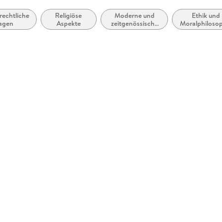
rechtliche
Religiöse
Moderne und
Ethik und
agen
Aspekte
zeitgenössische
Moralphiloso
Belletristik:
allgemein und
literarisch