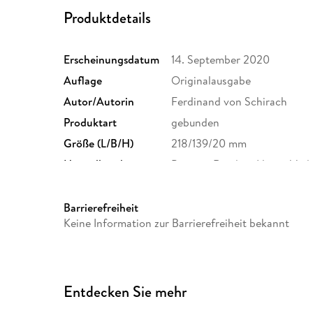
Produktdetails
Erscheinungsdatum
14. September 2020
Auflage
Originalausgabe
Autor/Autorin
Ferdinand von Schirach
Produktart
gebunden
Größe (L/B/H)
218/139/20 mm
Herstelleradresse
Penguin Random House Verl
Straße 28, 81673 München,
produktsicherheit@penguin
Barrierefreiheit
Keine Information zur Barrierefreiheit bekannt
Entdecken Sie mehr