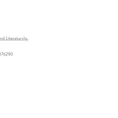
nd Literaturvlg.
876290