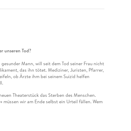
er unseren Tod?
g gesunder Mann, will seit dem Tod seiner Frau nicht
ament, das ihn tötet. Mediziner, Juristen, Pfarrer,
weifeln, ob Ärzte ihm bei seinem Suizid helfen
l.
 neuen Theaterstück das Sterben des Menschen.
 müssen wir am Ende selbst ein Urteil fällen. Wem
eren Tod? Wer sind wir? Und wer wollen wir sein?
haften Wissenschaftlern, die das Thema der
er, juristischer und theologisch-philosophischer