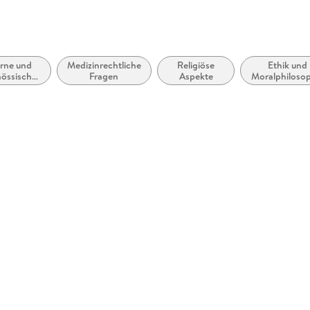
rne und
Medizinrechtliche
Religiöse
Ethik und
nössische
Fragen
Aspekte
Moralphiloso
tristik:
mein und
rarisch