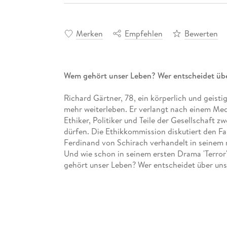
Merken
Empfehlen
Bewerten
Wem gehört unser Leben? Wer entscheidet üb
Richard Gärtner, 78, ein körperlich und geisti
mehr weiterleben. Er verlangt nach einem Medik
Ethiker, Politiker und Teile der Gesellschaft z
dürfen. Die Ethikkommission diskutiert den Fal
Ferdinand von Schirach verhandelt in seinem
Und wie schon in seinem ersten Drama 'Terror'
gehört unser Leben? Wer entscheidet über uns
Ergänzt wird der Band um Essays von drei nam
ärztlichen Suizidbegleitung aus medizinethisch
Perspektive beleuchten.