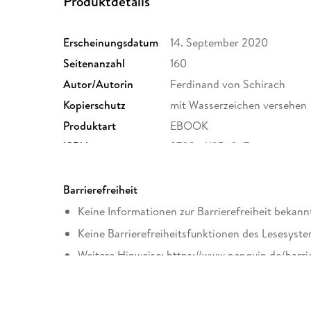
Produktdetails
Erscheinungsdatum
14. September 2020
Seitenanzahl
160
Autor/Autorin
Ferdinand von Schirach
Kopierschutz
mit Wasserzeichen versehen
Produktart
EBOOK
ISBN
9783641256067
Barrierefreiheit
Keine Informationen zur Barrierefreiheit bekann
Keine Barrierefreiheitsfunktionen des Lesesyste
Weitere Hinweise: https://www.penguin.de/barri