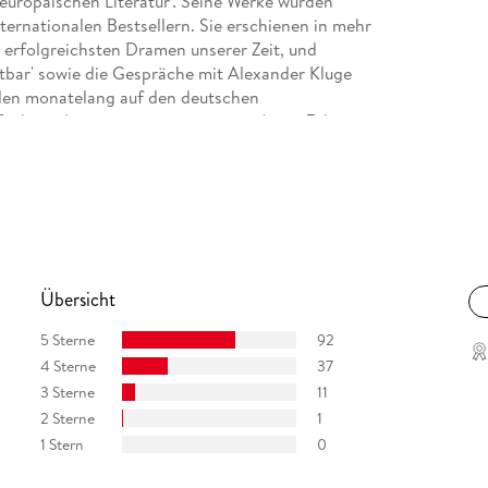
 europäischen Literatur'. Seine Werke wurden
nternationalen Bestsellern. Sie erschienen in mehr
en erfolgreichsten Dramen unserer Zeit, und
tbar'
sowie die Gespräche mit Alexander Kluge
anden monatelang auf den deutschen
fach mit Literaturpreisen ausgezeichnet. Zuletzt
nd'.
Übersicht
5 Sterne
92
4 Sterne
37
3 Sterne
11
2 Sterne
1
1 Stern
0