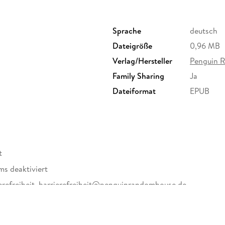
Sprache
deutsch
Dateigröße
0,96 MB
Verlag/Hersteller
Penguin 
Family Sharing
Ja
Dateiformat
EPUB
t
ms deaktiviert
erefreiheit, barrierefreiheit@penguinrandomhouse.de