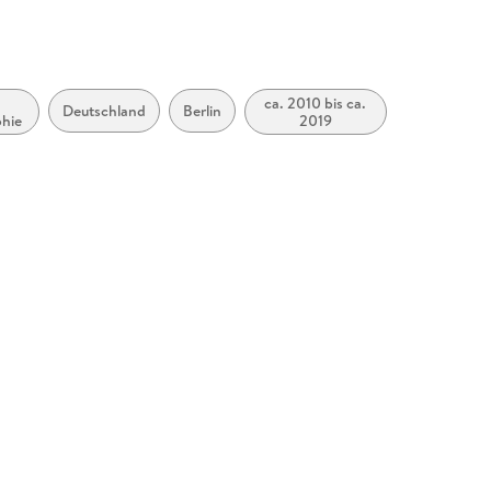
ca. 2010 bis ca.
Deutschland
Berlin
phie
2019