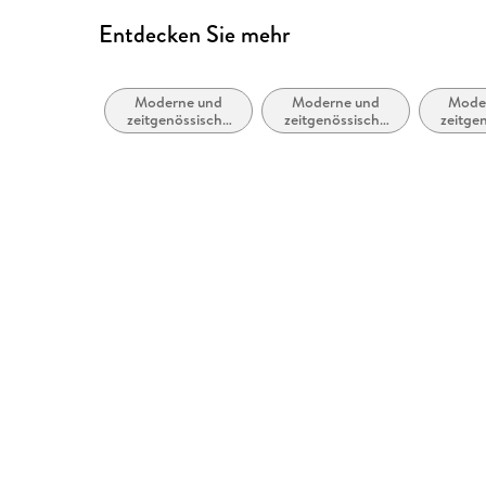
Entdecken Sie mehr
Moderne und
Moderne und
Mode
zeitgenössische
zeitgenössische
zeitge
Dramen (ab
Theaterstücke,
Belle
1900)
Dramen (ab
allge
1900)
lite