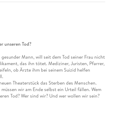
er unseren Tod?
g gesunder Mann, will seit dem Tod seiner Frau nicht
ament, das ihn tötet. Mediziner, Juristen, Pfarrer,
weifeln, ob Ärzte ihm bei seinem Suizid helfen
l.
 neuen Theaterstück das Sterben des Menschen.
 müssen wir am Ende selbst ein Urteil fällen. Wem
eren Tod? Wer sind wir? Und wer wollen wir sein?
haften Wissenschaftlern, die das Thema der
er, juristischer und theologisch-philosophischer