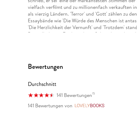
schrieb, er sei 'eine der markantesten Stimmen der
vielfach verfilmt und zu millionenfach verkauften i
als vierzig Ländern. 'Terror' und 'Gott' zählen zu d
Essaybände wie 'Die Würde des Menschen ist antas
'Die Herzlichkeit der Vernunft' und 'Trotzdem' st
Bestsellerlisten. Ferdinand von Schirach wurde viel
erschienen von ihm die Erzählungen 'Der stille Freu
Bewertungen
Durchschnitt
15
141 Bewertungen
141 Bewertungen
von
LovelyBooks