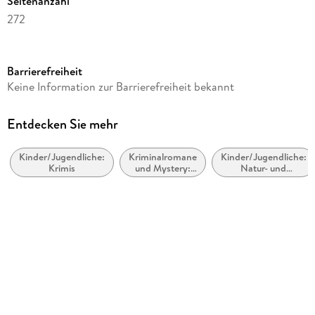
Seitenanzahl
272
Altersempfehlung
ab 11 Jahre
Barrierefreiheit
Reihe
Keine Information zur Barrierefreiheit bekannt
Winston, 2
Autor/Autorin
Entdecken Sie mehr
Frauke Scheunemann
Kinder/Jugendliche:
Kriminalromane
Kinder/Jugendliche:
Verlag/Hersteller
Krimis
und Mystery:
Natur- und
Loewe Verlag GmbH
Humor
Tiergeschichten
Produktart
gebunden
Gewicht
480 g
Größe (L/B/H)
216/154/29 mm