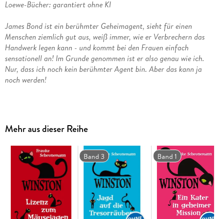
Loewe-Bücher: garantiert ohne KI
James Bond ist ein berühmter Geheimagent, sieht für einen
Menschen ziemlich gut aus, weiß immer, wie er Verbrechern das
Handwerk legen kann - und kommt bei den Frauen einfach
sensationell an! Im Grunde genommen ist er also genau wie ich.
Nur, dass ich noch kein berühmter Agent bin. Aber das kann ja
noch werden!
Zufrieden schnurrend auf dem Sofa liegen und sich von Kira
kraulen lassen - Winston findet, das sollte für immer so
bleiben! Aber dann wird Kiras Klassenkameradin Emilia
Mehr aus dieser Reihe
entführt. Jemand erpresst ihre Eltern und die Polizei tappt
völlig im Dunkeln. Ach du heiliges Katzenklo! Jetzt muss
Super-Winston wieder ran.
Band 3
Band 1
Denn ein Geheimagent auf vier Pfoten kennt keine Furcht,
wenn es um Verbrecherjagd geht. Na ja, zumindest fast keine.
Und immerhin helfen ihm die Hofkatzen-Gang, eine russische
Großmutter und sein unbeirrbarer Spürsinn!