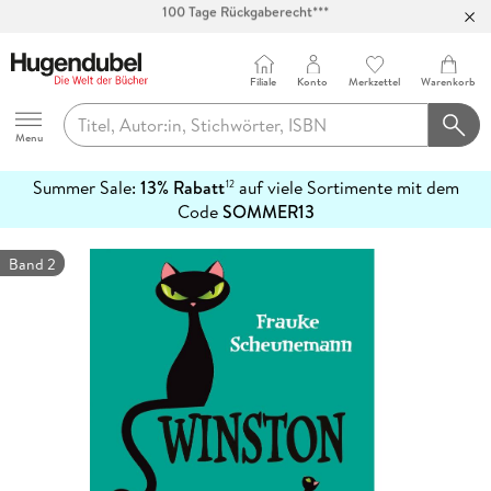
Abholung in über 100 Filialen
Filiale
Konto
Merkzettel
Warenkorb
Hugendubel
Menu
Summer Sale:
13% Rabatt
auf viele Sortimente mit dem
12
mehr
Code
SOMMER13
erfahren
Band 2