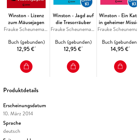
Die Kinderbuch-Reihe aus der Feder von Bestseller-Autorin
Frauke Scheunemann, bekannt durch die
Dackelblick
-Bücher,
wurde mit dem deutschen Katzen-Krimi-Preis 2013
Winston - Lizenz
Winston - Jagd auf
Winston - Ein Kate
ausgezeichnet.
zum Mäusejagen
die Tresorräuber
in geheimer Missio
Frauke Scheunemann
Frauke Scheunemann
Frauke Sch
"Agent auf leisen Pfoten" ist der zweite Band einer Reihe. Der
Titel des ersten Bandes lautet "Ein Kater in Geheimer
Buch (gebunden)
Buch (gebunden)
Buch (gebunden)
Mission".
12,95 €
12,95 €
14,95 €
*
*
*
Produktdetails
Erscheinungsdatum
10. März 2014
Sprache
deutsch