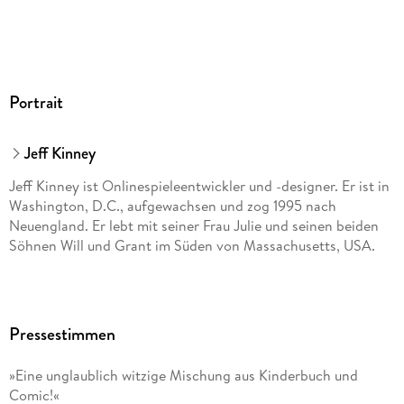
208/141/25 mm
ISBN
9783833936364
Herstelleradresse
Portrait
Bastei Lübbe AG, Schanzenstr. 6-20, 51063 Köln,
produktsicherheit@bastei-luebbe.de
Jeff Kinney
Jeff Kinney ist Onlinespieleentwickler und -designer. Er ist in
Washington, D.C., aufgewachsen und zog 1995 nach
Neuengland. Er lebt mit seiner Frau Julie und seinen beiden
Söhnen Will und Grant im Süden von Massachusetts, USA.
Pressestimmen
»Eine unglaublich witzige Mischung aus Kinderbuch und