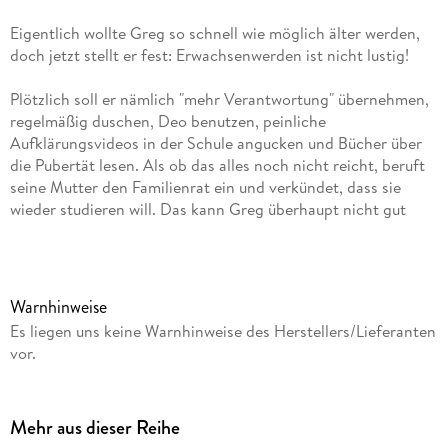
Eigentlich wollte Greg so schnell wie möglich älter werden,
doch jetzt stellt er fest: Erwachsenwerden ist nicht lustig!
Plötzlich soll er nämlich "mehr Verantwortung" übernehmen,
regelmäßig duschen, Deo benutzen, peinliche
Aufklärungsvideos in der Schule angucken und Bücher über
die Pubertät lesen. Als ob das alles noch nicht reicht, beruft
seine Mutter den Familienrat ein und verkündet, dass sie
wieder studieren will. Das kann Greg überhaupt nicht gut
finden, schließlich ist seine Mutter IMMER für ihn da, wenn er
nach Hause kommt. Soll er sich jetzt etwa sein Essen alleine
machen und seine Pausenbrote künftig selbst schmieren?
Vielleicht sogar seine Wäsche selbst waschen und all die
Warnhinweise
Arbeiten im Haushalt übernehmen?
Es liegen uns keine Warnhinweise des Herstellers/Lieferanten
vor.
Warum nur ist das Leben eines Heranwachsenden so hart,
fragt er sich und versteht die Welt nicht mehr. Und dann ist
da auch noch die Herausforderung, ganze 24 Stunden auf ein
Mehr aus dieser Reihe
Ei aufpassen zu müssen...