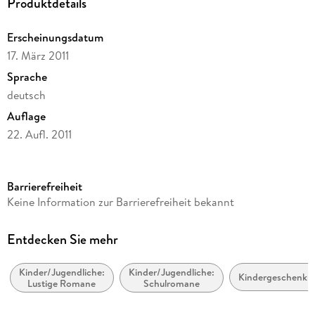
Produktdetails
Erscheinungsdatum
17. März 2011
Sprache
deutsch
Auflage
22. Aufl. 2011
Seitenanzahl
224
Barrierefreiheit
Altersempfehlung
Keine Information zur Barrierefreiheit bekannt
ab 10 Jahre
Reihe
Entdecken Sie mehr
Gregs Tagebuch, 5
Kinder/Jugendliche:
Kinder/Jugendliche:
Autor/Autorin
Kindergeschenkb
Lustige Romane
Schulromane
Jeff Kinney
Übersetzung