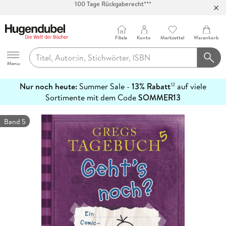
Abholung in über 100 Filialen
Filiale
Konto
Merkzettel
Warenkorb
Hugendubel
Menu
Nur noch heute:
Summer Sale -
13% Rabatt
auf viele
12
mehr
Sortimente mit dem Code
SOMMER13
erfahren
Band 5