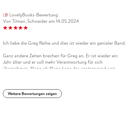
LovelyBooks-Bewertung
Von Tilman_Schneider
am
14.05.2024
Ich liebe die Greg Reihe und dies ist wieder ein genialer Band.
Ganz andere Zeiten brechen für Greg an. Er ist wieder ein
Jahr älter und er soll mehr Verantwortung für sich
übernehmen. Mann oh Mann kann das anstrengend sein.
Körpergerüche sind nicht gewünscht, also ist regelmäßiges
duschen und pflegen notwendig. In der Schule beginnt die
Aufklärung und was man ihnen da für Videos zumutet ist
doch echt nur peinlich. Ich liebe die Greg Reihe und dies ist
Weitere Bewertungen zeigen
wieder ein genialer Band.