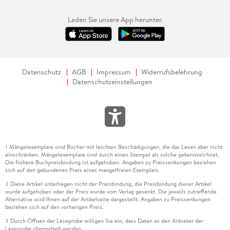
Laden Sie unsere App herunter.
Datenschutz
AGB
Impressum
Widerrufsbelehrung
Datenschutzeinstellungen
Mängelexemplare sind Bücher mit leichten Beschädigungen, die das Lesen aber nicht
1
einschränken. Mängelexemplare sind durch einen Stempel als solche gekennzeichnet.
Die frühere Buchpreisbindung ist aufgehoben. Angaben zu Preissenkungen beziehen
sich auf den gebundenen Preis eines mangelfreien Exemplars.
Diese Artikel unterliegen nicht der Preisbindung, die Preisbindung dieser Artikel
2
wurde aufgehoben oder der Preis wurde vom Verlag gesenkt. Die jeweils zutreffende
Alternative wird Ihnen auf der Artikelseite dargestellt. Angaben zu Preissenkungen
beziehen sich auf den vorherigen Preis.
Durch Öffnen der Leseprobe willigen Sie ein, dass Daten an den Anbieter der
3
Leseprobe übermittelt werden.