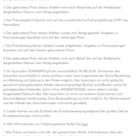
Der gebundene Preis dieses Artikels wird nach Ablauf des auf der Artikelseite
4
dargestellten Datums vom Verlag angehoben.
Der Preisvergleich bezieht sich auf die unverbindliche Preisempfehlung (UVP) des
5
Herstellers.
Der gebundene Preis dieses Artikels wurde vom Verlag gesenkt. Angaben zu
6
Preissenkungen beziehen sich auf den vorherigen Preis.
Die Preisbindung dieses Artikels wurde aufgehoben. Angaben zu Preissenkungen
7
beziehen sich auf den letzten gebundenen Preis.
Der gebundene Preis dieses Artikels wird nach Ablauf des auf der Artikelseite
8
dargestellten Datums vom Verlag angehoben.
Ihr Gutschein SOMMER13 gilt bis einschließlich 10.08.2026. Sie können den
12
Gutschein ausschließlich online einlösen unter www.hugendubel.de. Keine Bestellung
zur Abholung mit Zahlung in der Filiale möglich. Der Gutschein ist nicht gültig für
gesetzlich preisgebundene Artikel (deutschsprachige Bücher und eBooks) sowie für
preisgebundene Kalender, tolino shine (4016621130466), tolino select und das
Hugendubel Hörbuch Abo. Der Gutschein ist nicht mit anderen Gutscheinen und
Geschenkkarten kombinierbar. Eine Barauszahlung ist nicht möglich. Ein Weiterverkauf
und der Handel des Gutscheincodes sind nicht gestattet.
Leider können wir die Echtheit der Kundenbewertung aufgrund der großen Zahl an
15
Einzelbewertungen nicht prüfen.
Alle Informationen zur Tiefpreisgarantie finden Sie
hier
16
Alle Preise verstehen sich inkl. der gesetzlichen MwSt. Informationen über den
*