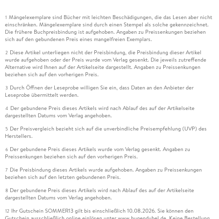
Mängelexemplare sind Bücher mit leichten Beschädigungen, die das Lesen aber nicht
1
einschränken. Mängelexemplare sind durch einen Stempel als solche gekennzeichnet.
Die frühere Buchpreisbindung ist aufgehoben. Angaben zu Preissenkungen beziehen
sich auf den gebundenen Preis eines mangelfreien Exemplars.
Diese Artikel unterliegen nicht der Preisbindung, die Preisbindung dieser Artikel
2
wurde aufgehoben oder der Preis wurde vom Verlag gesenkt. Die jeweils zutreffende
Alternative wird Ihnen auf der Artikelseite dargestellt. Angaben zu Preissenkungen
beziehen sich auf den vorherigen Preis.
Durch Öffnen der Leseprobe willigen Sie ein, dass Daten an den Anbieter der
3
Leseprobe übermittelt werden.
Der gebundene Preis dieses Artikels wird nach Ablauf des auf der Artikelseite
4
dargestellten Datums vom Verlag angehoben.
Der Preisvergleich bezieht sich auf die unverbindliche Preisempfehlung (UVP) des
5
Herstellers.
Der gebundene Preis dieses Artikels wurde vom Verlag gesenkt. Angaben zu
6
Preissenkungen beziehen sich auf den vorherigen Preis.
Die Preisbindung dieses Artikels wurde aufgehoben. Angaben zu Preissenkungen
7
beziehen sich auf den letzten gebundenen Preis.
Der gebundene Preis dieses Artikels wird nach Ablauf des auf der Artikelseite
8
dargestellten Datums vom Verlag angehoben.
Ihr Gutschein SOMMER13 gilt bis einschließlich 10.08.2026. Sie können den
12
Gutschein ausschließlich online einlösen unter www.hugendubel.de. Keine Bestellung