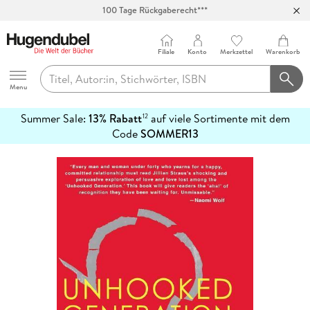
100 Tage Rückgaberecht***
Abholung in über 100 Filialen
Filiale
Konto
Merkzettel
Warenkorb
Hugendubel
Menu
Summer Sale:
13% Rabatt
auf viele Sortimente mit dem
12
mehr
Code
SOMMER13
erfahren