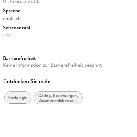
01. Februar 2006
Sprache
englisch
Seitenanzahl
274
Reihe
Hyperion
Barrierefreiheit
Autor/Autorin
Keine Information zur Barrierefreiheit bekannt
Jillian Straus
Verlag/Hersteller
Entdecken Sie mehr
Hachette Book Group
Dating, Beziehungen,
Produktart
Soziologie
Zusammenleben und
gebunden
Ehe: Ratschläge und
Fragen
Gewicht
504 g
Größe (L/B/H)