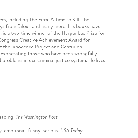
rs, including The Firm, A Time to Kill, The
ys from Biloxi, and many more. His books have
m is a two-time winner of the Harper Lee Prize for
f Congress Creative Achievement Award for
of the Innocence Project and Centurion
to exonerating those who have been wrongfully
 problems in our criminal justice system. He lives
reading.
The Washington Post
y, emotional, funny, serious.
USA Today