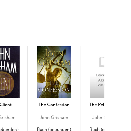
er sons embark on a bizarre road trip through the
n, Raymond—on death row. A hard-drinking, low-
s life, and the law plans a drastic escape after an
ta collector sets out to bring down a flashy casino
r taking up with his wife. A stalker hunts victims in
eful adversary from the past; and a young man from
nd fear—but finds unexpected redemption on the
get, these stories bring Ford County to vivid and
ng, and always entertaining, this collection makes it
 popular storyteller.
Client
The Confession
The Pelican Brief
Grisham
John Grisham
John Grisham
gebunden)
Buch (gebunden)
Buch (gebunden)