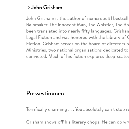
John Grisham
John Grisham is the author of numerous #1 bestselle
Rainmaker, The Innocent Man, The Whistler, The Bo
been translated into nearly fifty languages. Grisha
Legal Fiction and was honored with the Library o
Fiction. Grisham serves on the board of directors 
Ministries, two national organizations dedicated 
convicted. Much of his fiction explores deep-seated
on a farm in central Virginia.
Pressestimmen
Terrifically charming . . . You absolutely can t stop 
Grisham shows off his literary chops: He can do wr