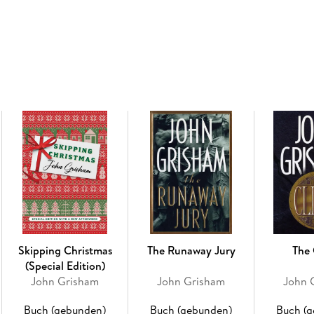
Wheelchair-bound Inez Graney and her two old
Mississippi Delta to visit Inez’s youngest so
grossing divorce lawyer fed up with his wife, hi
unexpected phone call. A quiet, unassuming da
owner with his skill at blackjack—as payback fo
a retirement home; a lawyer confronts a veng
a prominent family is driven off by scandal a
wrong side of the tracks.
Featuring a cast of characters you'll never for
colorful life. Often hilarious, frequently movi
abundantly clear why John Grisham is our most
Skipping Christmas
The Runaway Jury
The 
(Special Edition)
John Grisham
John Grisham
John 
Buch (gebunden)
Buch (gebunden)
Buch (