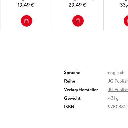
19,49 €
29,49 €
33,
*
*
Sprache
englisch
Reihe
JG Publis
Verlag/Hersteller
JG Publis
Gewicht
431 g
ISBN
9780385