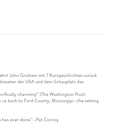
), kehrt John Grisham mit 7 Kurzgeschichten zurück
üdstaaten der USA und dem Schauplatz des
rifically charming” (The Washington Post)
s us back to Ford County, Mississippi—the setting
m has ever done.”—Pat Conroy