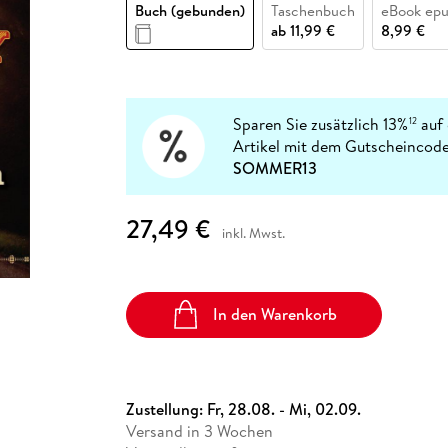
Fremdsprachige Bücher
Buch (gebunden)
Taschenbuch
eBook ep
n Lernhilfen
 Jugendbücher
eiber
Hörbuch Downloads im Bundle
cher
 Vergleich
 Puzzlezubehör
Lernen
New Adult
STABILO
ab
11,99 €
8,99 €
Taschenbücher
hilfen
hriller
 Backen
er
lender
Ratgeber
op
hriller
Romance
Sachbücher
Sparen Sie zusätzlich 13%
auf 
12
precher:innen
Artikel mit dem Gutscheincode
Science Fiction
SOMMER13
Fremdsprachige Bücher
27,49 €
inkl. Mwst.
In den Warenkorb
Zustellung:
Fr, 28.08. - Mi, 02.09.
Versand in 3 Wochen