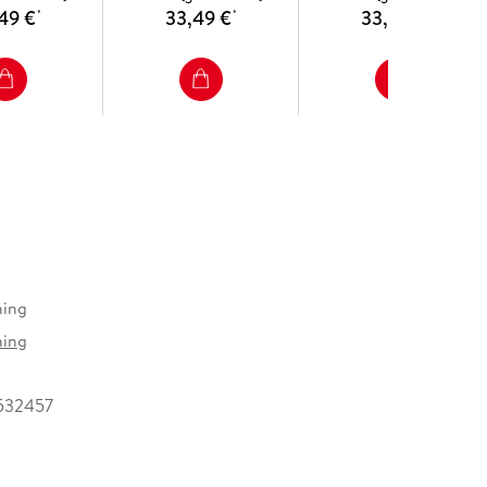
49 €
33,49 €
33,49 €
*
*
*
hing
hing
532457