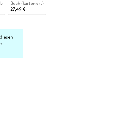
ub
Buch (kartoniert)
27,49 €
diesen
: