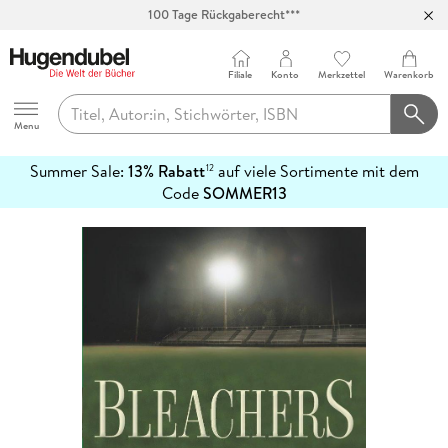
Abholung in über 100 Filialen
Filiale
Konto
Merkzettel
Warenkorb
Hugendubel
Menu
Summer Sale:
13% Rabatt
auf viele Sortimente mit dem
12
mehr
Code
SOMMER13
erfahren