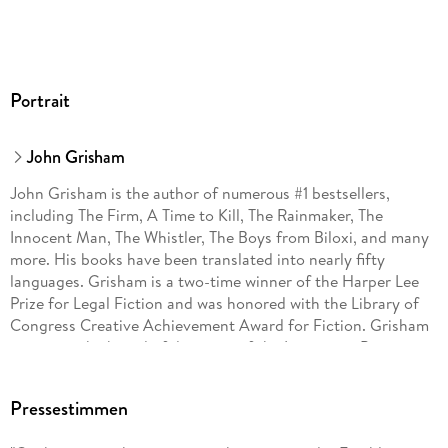
Portrait
John Grisham
John Grisham is the author of numerous #1 bestsellers,
including The Firm, A Time to Kill, The Rainmaker, The
Innocent Man, The Whistler, The Boys from Biloxi, and many
more. His books have been translated into nearly fifty
languages. Grisham is a two-time winner of the Harper Lee
Prize for Legal Fiction and was honored with the Library of
Congress Creative Achievement Award for Fiction. Grisham
serves on the board of directors of the Innocence Project
and Centurion Ministries, two national organizations
dedicated to exonerating those who have been wrongfully
Pressestimmen
convicted. Much of his fiction explores deep-seated
problems in our criminal justice system. He lives on a farm in