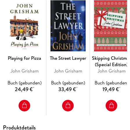
Now, as Coach Rake's "boys” sit in the bleachers waiting for
the dimming field lights to signal his passing, they replay the
old games, relive the old glories, and try to decide once and
for all whether they love Eddie Rake - or hate him. For Neely
Crenshaw, a man who must finally forgive his coach - and
himself - before he can get on with his life, the stakes are
especially high.
Playing for Pizza
The Street Lawyer
Skipping Christma
(Special Edition)
John Grisham
John Grisham
John Grisham
Buch (gebunden)
Buch (gebunden)
Buch (gebunden)
24,49 €
33,49 €
19,49 €
*
*
*
Produktdetails