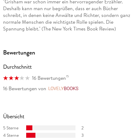
"Grisham war schon immer ein hervorragender Erzähler.
central Virginia.
Deshalb kann man nur begrüßen, dass er auch Bücher
schreibt, in denen keine Anwälte und Richter, sondern ganz
normale Menschen die wichtigste Rolle spielen. Die
Spannung bleibt." (The New York Times Book Review)
Bewertungen
Durchschnitt
15
16 Bewertungen
16 Bewertungen
von
LovelyBooks
Übersicht
5 Sterne
2
4 Sterne
3