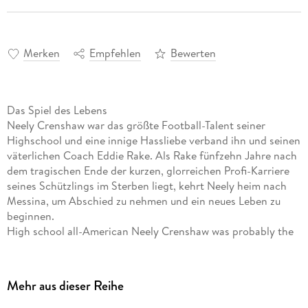
Merken
Empfehlen
Bewerten
Das Spiel des Lebens
Neely Crenshaw war das größte Football-Talent seiner
Highschool und eine innige Hassliebe verband ihn und seinen
väterlichen Coach Eddie Rake. Als Rake fünfzehn Jahre nach
dem tragischen Ende der kurzen, glorreichen Profi-Karriere
seines Schützlings im Sterben liegt, kehrt Neely heim nach
Messina, um Abschied zu nehmen und ein neues Leben zu
beginnen.
High school all-American Neely Crenshaw was probably the
best quarterback ever to play for the legendary Messina
Spartans. Fifteen years have gone by since those glory days,
and Neely has come home to Messina to bury Coach Eddie
Mehr aus dieser Reihe
Rake, the man who molded the Spartans into an unbeatable
football dynasty.