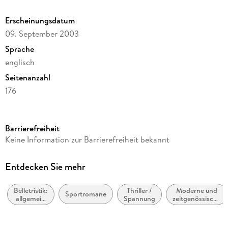
Erscheinungsdatum
09. September 2003
Sprache
englisch
Seitenanzahl
176
Reihe
JG Publishing
Barrierefreiheit
Autor/Autorin
Keine Information zur Barrierefreiheit bekannt
John Grisham
Verlag/Hersteller
Entdecken Sie mehr
JG Publishing
Belletristik:
Thriller /
Moderne und
Produktart
Sportromane
allgemein
Spannung
zeitgenössische
gebunden
und
Belletristik:
literarisch,
allgemein und
Gewicht
nicht nach
literarisch