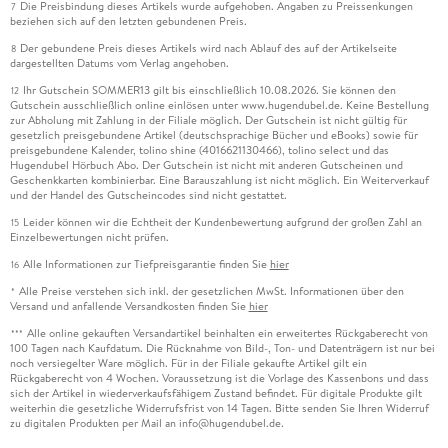
Die Preisbindung dieses Artikels wurde aufgehoben. Angaben zu Preissenkungen
7
beziehen sich auf den letzten gebundenen Preis.
Der gebundene Preis dieses Artikels wird nach Ablauf des auf der Artikelseite
8
dargestellten Datums vom Verlag angehoben.
Ihr Gutschein SOMMER13 gilt bis einschließlich 10.08.2026. Sie können den
12
Gutschein ausschließlich online einlösen unter www.hugendubel.de. Keine Bestellung
zur Abholung mit Zahlung in der Filiale möglich. Der Gutschein ist nicht gültig für
gesetzlich preisgebundene Artikel (deutschsprachige Bücher und eBooks) sowie für
preisgebundene Kalender, tolino shine (4016621130466), tolino select und das
Hugendubel Hörbuch Abo. Der Gutschein ist nicht mit anderen Gutscheinen und
Geschenkkarten kombinierbar. Eine Barauszahlung ist nicht möglich. Ein Weiterverkauf
und der Handel des Gutscheincodes sind nicht gestattet.
Leider können wir die Echtheit der Kundenbewertung aufgrund der großen Zahl an
15
Einzelbewertungen nicht prüfen.
Alle Informationen zur Tiefpreisgarantie finden Sie
hier
16
Alle Preise verstehen sich inkl. der gesetzlichen MwSt. Informationen über den
*
Versand und anfallende Versandkosten finden Sie
hier
Alle online gekauften Versandartikel beinhalten ein erweitertes Rückgaberecht von
***
100 Tagen nach Kaufdatum. Die Rücknahme von Bild-, Ton- und Datenträgern ist nur bei
noch versiegelter Ware möglich. Für in der Filiale gekaufte Artikel gilt ein
Rückgaberecht von 4 Wochen. Voraussetzung ist die Vorlage des Kassenbons und dass
sich der Artikel in wiederverkaufsfähigem Zustand befindet. Für digitale Produkte gilt
weiterhin die gesetzliche Widerrufsfrist von 14 Tagen. Bitte senden Sie Ihren Widerruf
zu digitalen Produkten per Mail an info@hugendubel.de.