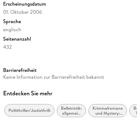
Erscheinungsdatum
01. Oktober 2006
Sprache
englisch
Seitenanzahl
432
Reihe
JG Publishing
Barrierefreiheit
Autor/Autorin
Keine Information zur Barrierefreiheit bekannt
John Grisham
Verlag/Hersteller
Entdecken Sie mehr
JG Publishing
Belletristik:
Kriminalromane
Bell
Produktart
Politthriller/Justizthriller
allgemein
und Mystery:
T
gebunden
und
Polizeiarbeit &
S
literarisch,
Forensik
M
Gewicht
nicht nach
P
Genre
771 g