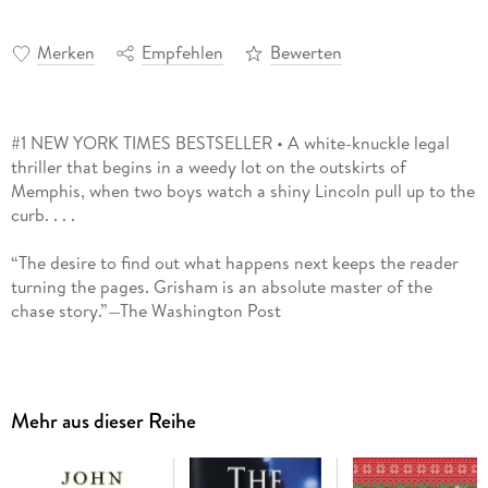
Merken
Empfehlen
Bewerten
#1 NEW YORK TIMES BESTSELLER • A white-knuckle legal
thriller that begins in a weedy lot on the outskirts of
Memphis, when two boys watch a shiny Lincoln pull up to the
curb. . . .
“The desire to find out what happens next keeps the reader
turning the pages. Grisham is an absolute master of the
chase story.”—The Washington Post
Eleven-year-old Mark Sway and his younger brother were
sharing a forbidden cigarette when a chance encounter with
a suicidal lawyer left Mark knowing a bloody and explosive
Mehr aus dieser Reihe
secret: the whereabouts of the most sought-after dead body
in America.