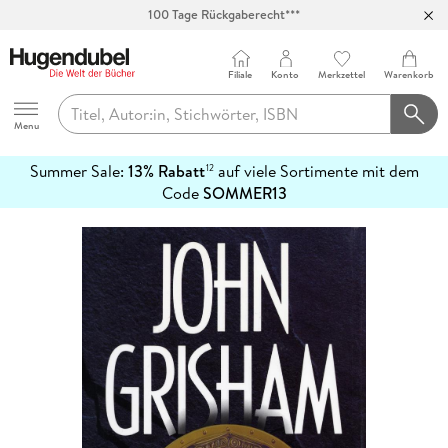
100 Tage Rückgaberecht***
Abholung in über 100 Filialen
Filiale
Konto
Merkzettel
Warenkorb
Hugendubel
Menu
Summer Sale:
13% Rabatt
auf viele Sortimente mit dem
12
mehr
Code
SOMMER13
erfahren