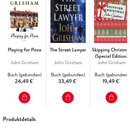
Now Mark is caught between a legal system gone mad and a
mob killer desperate to cover up his crime. And his only ally
is a woman named Reggie Love, who has been a lawyer for all
of four years.
Prosecutors are willing to break all the rules to make Mark
talk. The mob will stop at nothing to keep him quiet. And
Reggie will do anything to protect her client—even take a
Playing for Pizza
The Street Lawyer
Skipping Christma
last, desperate gamble that could win Mark his freedom . . .
(Special Edition)
or cost them both their lives.
John Grisham
John Grisham
John Grisham
Buch (gebunden)
Buch (gebunden)
Buch (gebunden)
24,49 €
33,49 €
19,49 €
*
*
*
Produktdetails