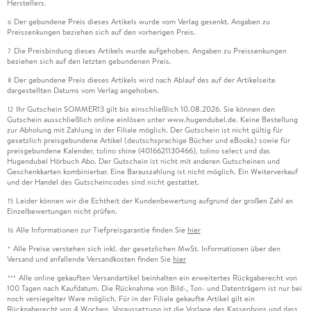
Herstellers.
Der gebundene Preis dieses Artikels wurde vom Verlag gesenkt. Angaben zu
6
Preissenkungen beziehen sich auf den vorherigen Preis.
Die Preisbindung dieses Artikels wurde aufgehoben. Angaben zu Preissenkungen
7
beziehen sich auf den letzten gebundenen Preis.
Der gebundene Preis dieses Artikels wird nach Ablauf des auf der Artikelseite
8
dargestellten Datums vom Verlag angehoben.
Ihr Gutschein SOMMER13 gilt bis einschließlich 10.08.2026. Sie können den
12
Gutschein ausschließlich online einlösen unter www.hugendubel.de. Keine Bestellung
zur Abholung mit Zahlung in der Filiale möglich. Der Gutschein ist nicht gültig für
gesetzlich preisgebundene Artikel (deutschsprachige Bücher und eBooks) sowie für
preisgebundene Kalender, tolino shine (4016621130466), tolino select und das
Hugendubel Hörbuch Abo. Der Gutschein ist nicht mit anderen Gutscheinen und
Geschenkkarten kombinierbar. Eine Barauszahlung ist nicht möglich. Ein Weiterverkauf
und der Handel des Gutscheincodes sind nicht gestattet.
Leider können wir die Echtheit der Kundenbewertung aufgrund der großen Zahl an
15
Einzelbewertungen nicht prüfen.
Alle Informationen zur Tiefpreisgarantie finden Sie
hier
16
Alle Preise verstehen sich inkl. der gesetzlichen MwSt. Informationen über den
*
Versand und anfallende Versandkosten finden Sie
hier
Alle online gekauften Versandartikel beinhalten ein erweitertes Rückgaberecht von
***
100 Tagen nach Kaufdatum. Die Rücknahme von Bild-, Ton- und Datenträgern ist nur bei
noch versiegelter Ware möglich. Für in der Filiale gekaufte Artikel gilt ein
Rückgaberecht von 4 Wochen. Voraussetzung ist die Vorlage des Kassenbons und dass