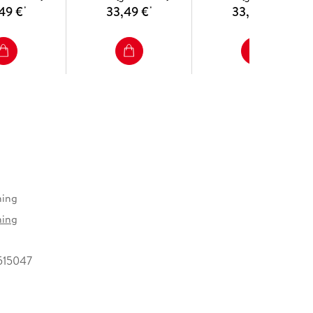
49 €
33,49 €
33,49 €
*
*
*
hing
hing
515047