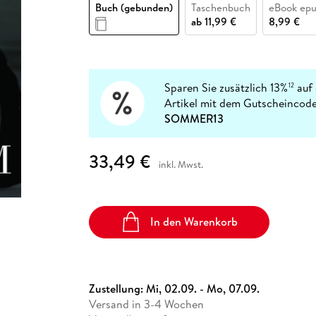
Fremdsprachige Bücher
Buch (gebunden)
Taschenbuch
eBook ep
n Lernhilfen
 Jugendbücher
eiber
Hörbuch Downloads im Bundle
cher
 Vergleich
 Puzzlezubehör
Lernen
New Adult
STABILO
ab
11,99 €
8,99 €
Taschenbücher
hilfen
hriller
 Backen
er
lender
Ratgeber
op
hriller
Romance
Sachbücher
Sparen Sie zusätzlich 13%
auf 
12
precher:innen
Artikel mit dem Gutscheincode
Science Fiction
SOMMER13
Fremdsprachige Bücher
33,49 €
inkl. Mwst.
In den Warenkorb
Zustellung:
Mi, 02.09. - Mo, 07.09.
Versand in 3-4 Wochen