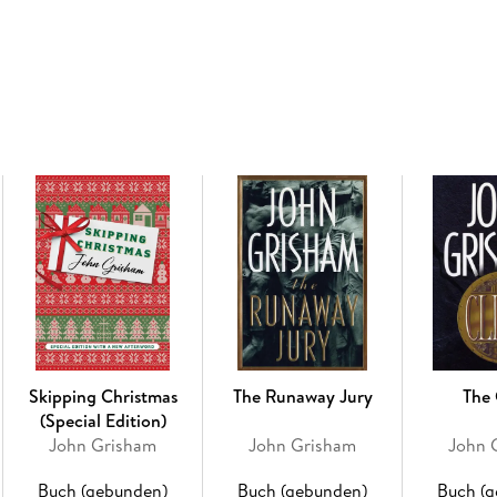
"cancer cluster” in history. The company appe
justices will one day either approve the verdict
Who are the nine? How will they vote? Can one
The chemical company is owned by a Wall Stre
convinced the Court is not friendly enough. Wi
purchase himself a seat on the Court. The cost 
billionaire like Mr. Trudeau. Through an intrica
operatives recruit a young, unsuspecting cand
him, and mold him into a potential Supreme Co
The Appeal is a powerful, timely, and shocking s
will leave readers unable to think about our el
way ever again.
Skipping Christmas
The Runaway Jury
The 
(Special Edition)
John Grisham
John Grisham
John 
Buch (gebunden)
Buch (gebunden)
Buch (