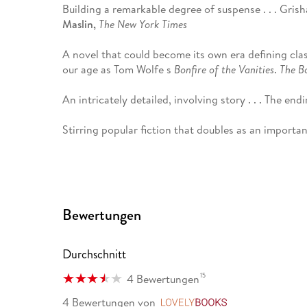
Building a remarkable degree of suspense . . . Grish
Maslin,
The New York Times
A novel that could become its own era defining cla
our age as Tom Wolfe s
Bonfire of the Vanities
.
The B
An intricately detailed, involving story . . . The en
Stirring popular fiction that doubles as an import
Weekly
Packs a wallop.
USA Today
A clever story and thoughtful plot . . . Grisham conf
Bewertungen
judges in an era of big-money politics.
Seattle Times
Durchschnitt
15
4 Bewertungen
4 Bewertungen
von
LovelyBooks