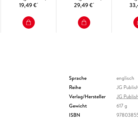
19,49 €
29,49 €
33,
*
*
Sprache
englisch
Reihe
JG Publis
Verlag/Hersteller
JG Publis
Gewicht
617 g
ISBN
9780385