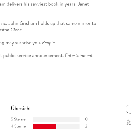
am delivers his savviest book in years.
Janet
ssic. John Grisham holds up that same mirror to
oston Globe
ding may surprise you.
People
ant public service announcement.
Entertainment
ronts in stark relief the dangers of electing
 Post Intelligencer
Übersicht
5 Sterne
0
4 Sterne
2