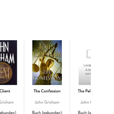
als to the Mississippi Supreme Court, whose nine
 or reverse it.
 be replaced before the case is ultimately decided?
et predator named Carl Trudeau, and Mr. Trudeau is
th judicial elections looming, he decides to try to
is a few million dollars, a drop in the bucket for a
te web of conspiracy and deceit, his political
idate. They finance him, manipulate him, market
urt justice. Their Supreme Court justice.
tory of political and legal intrigue, a story that
ectoral process or judicial system in quite the same
Client
The Confession
The Pelican Brief
Grisham
John Grisham
John Grisham
gebunden)
Buch (gebunden)
Buch (gebunden)