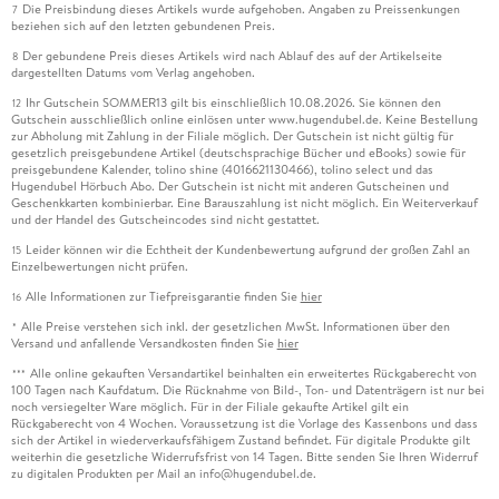
Die Preisbindung dieses Artikels wurde aufgehoben. Angaben zu Preissenkungen
7
beziehen sich auf den letzten gebundenen Preis.
Der gebundene Preis dieses Artikels wird nach Ablauf des auf der Artikelseite
8
dargestellten Datums vom Verlag angehoben.
Ihr Gutschein SOMMER13 gilt bis einschließlich 10.08.2026. Sie können den
12
Gutschein ausschließlich online einlösen unter www.hugendubel.de. Keine Bestellung
zur Abholung mit Zahlung in der Filiale möglich. Der Gutschein ist nicht gültig für
gesetzlich preisgebundene Artikel (deutschsprachige Bücher und eBooks) sowie für
preisgebundene Kalender, tolino shine (4016621130466), tolino select und das
Hugendubel Hörbuch Abo. Der Gutschein ist nicht mit anderen Gutscheinen und
Geschenkkarten kombinierbar. Eine Barauszahlung ist nicht möglich. Ein Weiterverkauf
und der Handel des Gutscheincodes sind nicht gestattet.
Leider können wir die Echtheit der Kundenbewertung aufgrund der großen Zahl an
15
Einzelbewertungen nicht prüfen.
Alle Informationen zur Tiefpreisgarantie finden Sie
hier
16
Alle Preise verstehen sich inkl. der gesetzlichen MwSt. Informationen über den
*
Versand und anfallende Versandkosten finden Sie
hier
Alle online gekauften Versandartikel beinhalten ein erweitertes Rückgaberecht von
***
100 Tagen nach Kaufdatum. Die Rücknahme von Bild-, Ton- und Datenträgern ist nur bei
noch versiegelter Ware möglich. Für in der Filiale gekaufte Artikel gilt ein
Rückgaberecht von 4 Wochen. Voraussetzung ist die Vorlage des Kassenbons und dass
sich der Artikel in wiederverkaufsfähigem Zustand befindet. Für digitale Produkte gilt
weiterhin die gesetzliche Widerrufsfrist von 14 Tagen. Bitte senden Sie Ihren Widerruf
zu digitalen Produkten per Mail an info@hugendubel.de.