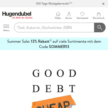
100 Tage Rückgaberecht***
Abholung in über 100 Filialen
Filiale
Konto
Merkzettel
Warenkorb
Hugendubel
Menu
Summer Sale:
13% Rabatt
auf viele Sortimente mit dem
12
mehr
Code
SOMMER13
erfahren