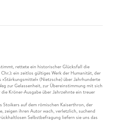
immt, rettete ein historischer Glücksfall die
Chr.): ein zeitlos gültiges Werk der Humanität, der
 »Stärkungsmittel« (Nietzsche) über Jahrhunderte
Weg zur Gelassenheit, zur Übereinstimmung mit sich
 die Kröner-Ausgabe über Jahrzehnte ein treuer
s Stoikers auf dem römischen Kaiserthron, der
 zeigen ihren Autor wach, verletzlich, suchend
rückhaltlosen Selbstbefragung liefern sie uns das
ensch bemüht, die selbstgesteckten Lebensziele zu