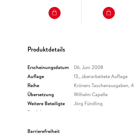
Produktdetails
Erscheinungsdatum
06. Juni 2008
Auflage
13., überarbeitete Auflage
Reihe
Kröners Taschenausgaben, 4
Übersetzung
Wilhelm Capelle
Weitere Beteiligte
Jörg Fündling
Produktart
gebunden
Größe (L/B/H)
179/117/22 mm
Herstelleradresse
Kröner, Lenzhalde 20, 70192
Barrierefreiheit