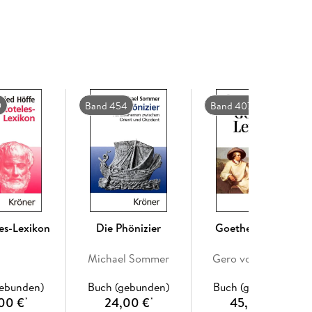
rsönlichen Fortschritt hinterfragt. Eine Erklärung
porträts einer einsamen Seele ist sicherlich die
bestürzend vertraut, so vollkommen repräsentativ
etrachtungen« auf zahlreiche Leser aller Zeiten ist
Marcus Aurelius Augustus ist auf diese Weise wie
worden - nicht zuletzt für eine gelungene
der Einsamkeit.
9
Band 454
Band 407
les-Lexikon
Die Phönizier
Goethe-Lexikon
Michael Sommer
Gero von Wilpert
gebunden)
Buch (gebunden)
Buch (gebunden)
00 €
24,00 €
45,00 €
*
*
*