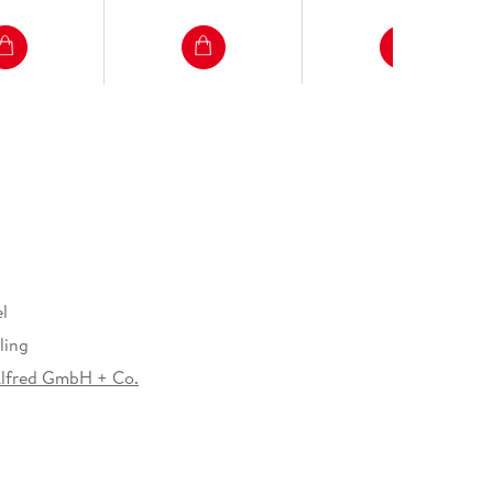
l
ling
Alfred GmbH + Co.
004130