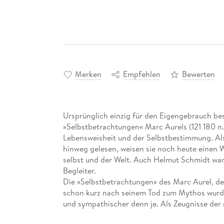
Merken
Empfehlen
Bewerten
Ursprünglich einzig für den Eigengebrauch best
»Selbstbetrachtungen« Marc Aurels (121 180 n. 
Lebensweisheit und der Selbstbestimmung. Als
hinweg gelesen, weisen sie noch heute einen 
selbst und der Welt. Auch Helmut Schmidt war
Begleiter.
Die »Selbstbetrachtungen« des Marc Aurel, de
schon kurz nach seinem Tod zum Mythos wurde,
und sympathischer denn je. Als Zeugnisse der 
einmalige Beispiel, wie sich ein lebendiger M