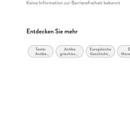
verlag.de
Keine Information zur Barrierefreiheit bekannt
Entdecken Sie mehr
Texte:
Antike
Europäische
E
Antike
griechische
Geschichte:
Mora
und
und
Römer
Mittelalter
römische
Philosophie