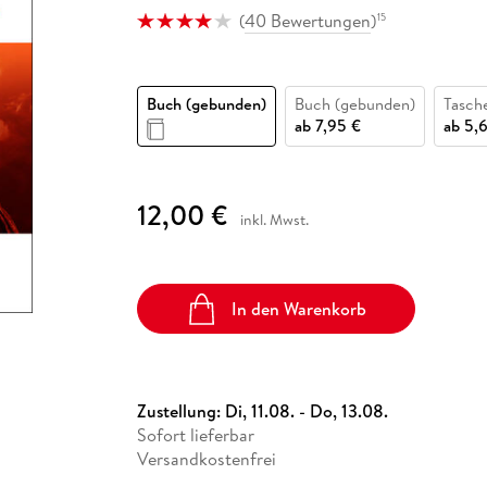
Fremdsprachige Bücher
n Lernhilfen
 Jugendbücher
eiber
Hörbuch Downloads im Bundle
(
40 Bewertungen
)
15
cher
 Vergleich
 Puzzlezubehör
Lernen
New Adult
STABILO
Taschenbücher
hilfen
hriller
 Backen
er
lender
Ratgeber
op
hriller
Romance
Buch (gebunden)
Buch (gebunden)
Tasch
ab
7,95 €
ab
5,
Sachbücher
precher:innen
Science Fiction
Fremdsprachige Bücher
12,00 €
inkl. Mwst.
In den Warenkorb
Zustellung:
Di, 11.08. - Do, 13.08.
Sofort lieferbar
Versandkostenfrei