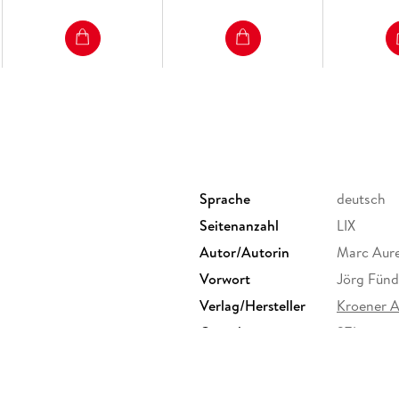
Sprache
deutsch
Seitenanzahl
LIX
Autor/Autorin
Marc Aure
Vorwort
Jörg Fünd
Verlag/Hersteller
Kroener 
Gewicht
271 g
ISBN
9783520
 Stuttgart, kontakt@kroener-