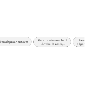
Literaturwissenschaft:
Geschichte
Fremdsprachentexte
Antike, Klassik,
allgemein und
Mittelalter
Weltgeschichte