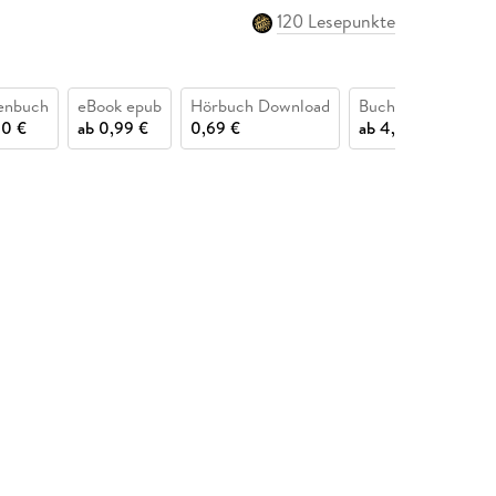
120 Lesepunkte
enbuch
eBook epub
Hörbuch Download
Buch (kartoniert)
60 €
ab
0,99 €
0,69 €
ab
4,79 €