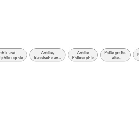
thik und
Antike,
Antike
Paläografie,
lphilosophie
klassische und
Philosophie
alte
mittelalterliche
Schriften
Texte