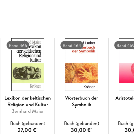
erreichen, nach Vorbildern sucht und seinen pe
für die ungebrochene Faszination dieses Selbst
Tatsache, dass es uns bei aller Fremdheit so 
erscheint. Ein eigenartiger Effekt der »Selbstb
außerdem die Ruhe, die von ihnen ausstrahlt: 
aus Versehen zum Beistand und zum Beispiel ge
Bewältigung der zutiefst modernen Erfahrung 
Band 466
Band 464
Band 45
Lexikon der keltischen
Wörterbuch der
Aristote
Religion und Kultur
Symbolik
Bernhard Maier
Buch (gebunden)
Buch (gebunden)
Buch (
27,00 €
30,00 €
30,
*
*