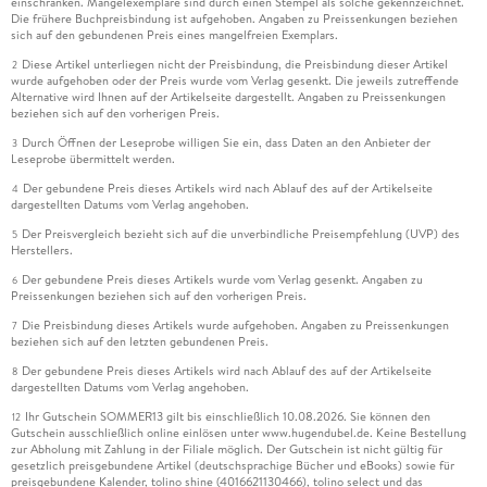
einschränken. Mängelexemplare sind durch einen Stempel als solche gekennzeichnet.
Die frühere Buchpreisbindung ist aufgehoben. Angaben zu Preissenkungen beziehen
sich auf den gebundenen Preis eines mangelfreien Exemplars.
Diese Artikel unterliegen nicht der Preisbindung, die Preisbindung dieser Artikel
2
wurde aufgehoben oder der Preis wurde vom Verlag gesenkt. Die jeweils zutreffende
Alternative wird Ihnen auf der Artikelseite dargestellt. Angaben zu Preissenkungen
beziehen sich auf den vorherigen Preis.
Durch Öffnen der Leseprobe willigen Sie ein, dass Daten an den Anbieter der
3
Leseprobe übermittelt werden.
Der gebundene Preis dieses Artikels wird nach Ablauf des auf der Artikelseite
4
dargestellten Datums vom Verlag angehoben.
Der Preisvergleich bezieht sich auf die unverbindliche Preisempfehlung (UVP) des
5
Herstellers.
Der gebundene Preis dieses Artikels wurde vom Verlag gesenkt. Angaben zu
6
Preissenkungen beziehen sich auf den vorherigen Preis.
Die Preisbindung dieses Artikels wurde aufgehoben. Angaben zu Preissenkungen
7
beziehen sich auf den letzten gebundenen Preis.
Der gebundene Preis dieses Artikels wird nach Ablauf des auf der Artikelseite
8
dargestellten Datums vom Verlag angehoben.
Ihr Gutschein SOMMER13 gilt bis einschließlich 10.08.2026. Sie können den
12
Gutschein ausschließlich online einlösen unter www.hugendubel.de. Keine Bestellung
zur Abholung mit Zahlung in der Filiale möglich. Der Gutschein ist nicht gültig für
gesetzlich preisgebundene Artikel (deutschsprachige Bücher und eBooks) sowie für
preisgebundene Kalender, tolino shine (4016621130466), tolino select und das