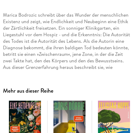
Marica Bodrozic schreibt über das Wunder der menschlichen
Existenz und zeigt, wie Endlichkeit und Neubeginn eine Ethik
der Zärtlichkeit freisetzen. Ein sonniger Klinikgarten, ein
Liegestuhl vor dem Hospiz - und die Erkenntnis: Die Autorität
des Todes ist die Autorität des Lebens. Als die Autorin eine
Diagnose bekommt, die ihren baldigen Tod bedeuten könnte,
betritt sie einen »Zwischenraum«, jene Zone, in der die Zeit
zwei Takte hat, den des Körpers und den des Bewusstseins.
Aus dieser Grenzerfahrung heraus beschreibt sie, wie
Sterblichkeit die Wahrnehmung schärft und Freiheit
ermöglicht. Sie vollzieht die Denkbewegungen großer
Philosophen und Schriftstellerinnen nach und fragt, was von
Mehr aus dieser Reihe
uns bleibt, wenn alles Überflüssige abfällt. Ein literarisch-
philosophischer Essay über Sterblichkeit als Schule des
Sehens - und darüber, wie uns das Leben, das uns bleibt,
intensiver, wahrhaftiger, freier werden lässt.