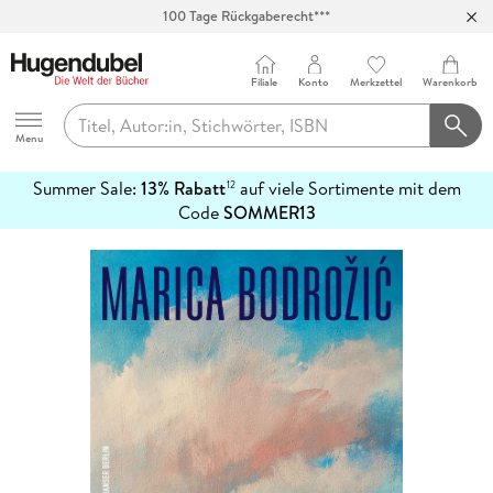
100 Tage Rückgaberecht***
Abholung in über 100 Filialen
Filiale
Konto
Merkzettel
Warenkorb
Hugendubel
Menu
Summer Sale:
13% Rabatt
auf viele Sortimente mit dem
12
mehr
Code
SOMMER13
erfahren