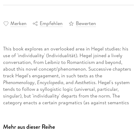
Merken
Empfehlen
Bewerten
This book explores an overlooked area in Hegel studies: his
use of 'individuality' (Individualität). Hegel joined a lively
conversation, from Leibniz to Romanticism and beyond,
about this novel concept/phenomenon. Successive chapters
track Hegel's engagement, in such texts as the
Phenomenology
,
Encyclopedia
, and
Aesthetics
. Hegel's system
tends to follow a syllogistic logic (universal, particular,
singular), but 'individuality' departs from the norm. The
category enacts a certain pragmatics (as against semantics
or syntactics) regarding tacit assumptions at work or implicit
terms of address, which requires active participation by a
thinking subject charged with discerning individuality (which
Mehr aus dieser Reihe
bars resort to explicit rules). The category reflexively
implicates the user even in presuming an objective context.