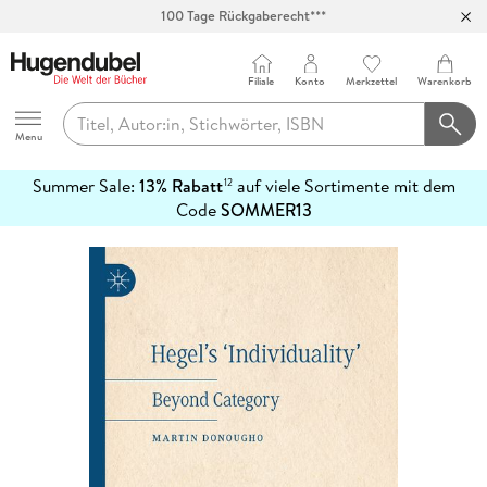
100 Tage Rückgaberecht***
Abholung in über 100 Filialen
Filiale
Konto
Merkzettel
Warenkorb
Hugendubel
Menu
Summer Sale:
13% Rabatt
auf viele Sortimente mit dem
12
mehr
Code
SOMMER13
erfahren