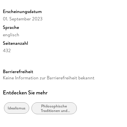
Erscheinungsdatum
01. September 2023
Sprache
englisch
Seitenanzahl
432
Reihe
Philosophy and Religion (R0)
Barrierefreiheit
Autor/Autorin
Keine Information zur Barrierefreiheit bekannt
Martin Donougho
Verlag/Hersteller
Entdecken Sie mehr
Springer
Philosophische
Abbildungen
Idealismus
Traditionen und
XIV, 415 p. 6 illus.
Denkschulen
Gewicht