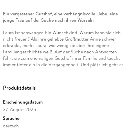
Ein vergessener Gutshof, eine verhängnisvolle Liebe, eine
junge Frau auf der Suche nach ihren Wurzeln
Laura ist schwanger. Ein Wunschkind. Warum kann sie sich
nicht freuen? Als ihre geliebte Großmutter Änne schwer
erkrankt, merkt Laura, wie wenig sie über ihre eigene
Familiengeschichte weiß. Auf der Suche nach Antworten
fährt sie zum ehemaligen Gutshof ihrer Familie und taucht
immer tiefer ein in die Vergangenheit. Und plötzlich geht es
nicht mehr nur um Fragen nach dem Früher, sondern auch um
Lauras eigenes Glück.
Produktdetails
Über sieben Jahrzehnte zuvor: Die Dachkammer des
Gutshofs ist Ännes ganze Welt. Frei bewegen kann sie sich
Erscheinungsdatum
nur nachts. Bis die Begegnung mit Karl ihr Leben und das
ihrer Lieben ins Wanken bringt . . .
27. August 2025
Sprache
»Eine berührende Familiengeschichte über mehrere
deutsch
Generationen, die von Frankfurt nach Schlesien führt und