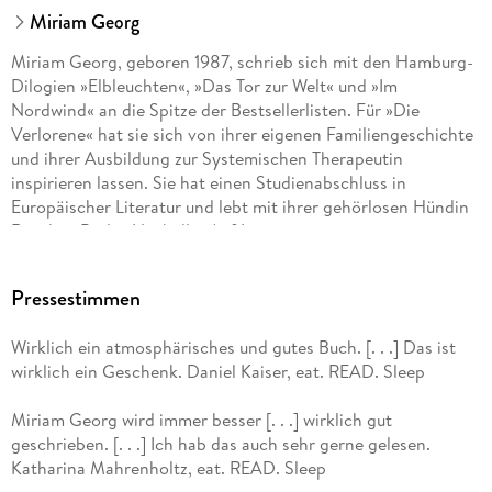
Miriam Georg
Miriam Georg, geboren 1987, schrieb sich mit den Hamburg-
Dilogien »Elbleuchten«, »Das Tor zur Welt« und »Im
Nordwind« an die Spitze der Bestsellerlisten. Für »Die
Verlorene« hat sie sich von ihrer eigenen Familiengeschichte
und ihrer Ausbildung zur Systemischen Therapeutin
inspirieren lassen. Sie hat einen Studienabschluss in
Europäischer Literatur und lebt mit ihrer gehörlosen Hündin
Rosali in Berlin-Neukölln. Auf Instagram ist sie unter
@miriam_georg zu finden.
Pressestimmen
Wirklich ein atmosphärisches und gutes Buch. [. . .] Das ist
wirklich ein Geschenk. Daniel Kaiser, eat. READ. Sleep
Miriam Georg wird immer besser [. . .] wirklich gut
geschrieben. [. . .] Ich hab das auch sehr gerne gelesen.
Katharina Mahrenholtz, eat. READ. Sleep