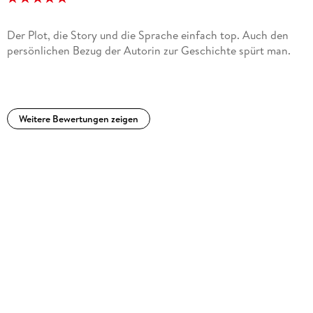
Claudia Schmidt, Hugendubel Lübeck Königstraße
Der Plot, die Story und die Sprache einfach top. Auch den
»Was für ein Buch. Was für eine wahnsinnig dramatische
persönlichen Bezug der Autorin zur Geschichte spürt man.
Geschichte. « Silvia Dierken, Thalia Diekmann
»Miriam Georg übertrifft sich mit Die Verlorene wieder
einmal. « Martina Kraus, Buchhandlung RavensBuch
Weitere Bewertungen zeigen