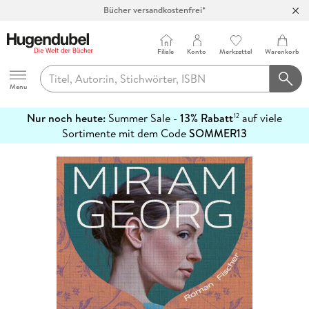
Bücher versandkostenfrei*
100 Tage Rückgaberecht***
Abholung in über 100 Filialen
Filiale
Konto
Merkzettel
Warenkorb
Hugendubel
Menu
Nur noch heute:
Summer Sale -
13% Rabatt
auf viele
12
mehr
Sortimente mit dem Code
SOMMER13
erfahren