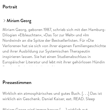
Portrait
Miriam Georg
Miriam Georg, geboren 1987, schrieb sich mit den Hamburg-
Dilogien »Elbleuchten«, »Das Tor zur Welt« und »Im
Nordwind« an die Spitze der Bestsellerlisten. Für »Die
Verlorene« hat sie sich von ihrer eigenen Familiengeschichte
und ihrer Ausbildung zur Systemischen Therapeutin
inspirieren lassen. Sie hat einen Studienabschluss in
Europäischer Literatur und lebt mit ihrer gehörlosen Hündin
Rosali in Berlin-Neukölln. Auf Instagram ist sie unter
@miriam__georg zu finden.
Pressestimmen
Wirklich ein atmosphärisches und gutes Buch. [. . .] Das ist
wirklich ein Geschenk. Daniel Kaiser, eat. READ. Sleep
Miriam Georg wird immer besser [. . .] wirklich gut