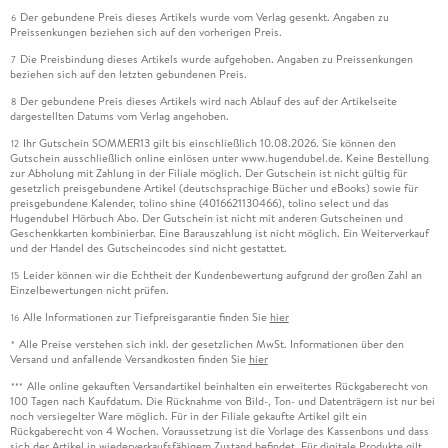
Der gebundene Preis dieses Artikels wurde vom Verlag gesenkt. Angaben zu
6
Preissenkungen beziehen sich auf den vorherigen Preis.
Die Preisbindung dieses Artikels wurde aufgehoben. Angaben zu Preissenkungen
7
beziehen sich auf den letzten gebundenen Preis.
Der gebundene Preis dieses Artikels wird nach Ablauf des auf der Artikelseite
8
dargestellten Datums vom Verlag angehoben.
Ihr Gutschein SOMMER13 gilt bis einschließlich 10.08.2026. Sie können den
12
Gutschein ausschließlich online einlösen unter www.hugendubel.de. Keine Bestellung
zur Abholung mit Zahlung in der Filiale möglich. Der Gutschein ist nicht gültig für
gesetzlich preisgebundene Artikel (deutschsprachige Bücher und eBooks) sowie für
preisgebundene Kalender, tolino shine (4016621130466), tolino select und das
Hugendubel Hörbuch Abo. Der Gutschein ist nicht mit anderen Gutscheinen und
Geschenkkarten kombinierbar. Eine Barauszahlung ist nicht möglich. Ein Weiterverkauf
und der Handel des Gutscheincodes sind nicht gestattet.
Leider können wir die Echtheit der Kundenbewertung aufgrund der großen Zahl an
15
Einzelbewertungen nicht prüfen.
Alle Informationen zur Tiefpreisgarantie finden Sie
hier
16
Alle Preise verstehen sich inkl. der gesetzlichen MwSt. Informationen über den
*
Versand und anfallende Versandkosten finden Sie
hier
Alle online gekauften Versandartikel beinhalten ein erweitertes Rückgaberecht von
***
100 Tagen nach Kaufdatum. Die Rücknahme von Bild-, Ton- und Datenträgern ist nur bei
noch versiegelter Ware möglich. Für in der Filiale gekaufte Artikel gilt ein
Rückgaberecht von 4 Wochen. Voraussetzung ist die Vorlage des Kassenbons und dass
sich der Artikel in wiederverkaufsfähigem Zustand befindet. Für digitale Produkte gilt