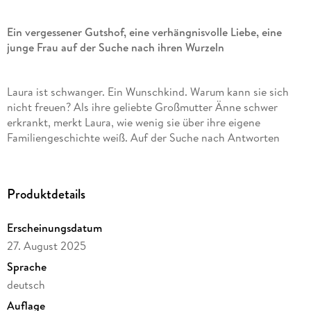
Ein vergessener Gutshof, eine verhängnisvolle Liebe, eine
junge Frau auf der Suche nach ihren Wurzeln
Laura ist schwanger. Ein Wunschkind. Warum kann sie sich
nicht freuen? Als ihre geliebte Großmutter Änne schwer
erkrankt, merkt Laura, wie wenig sie über ihre eigene
Familiengeschichte weiß. Auf der Suche nach Antworten
fährt sie zum ehemaligen Gutshof ihrer Familie und taucht
immer tiefer ein in die Vergangenheit. Und plötzlich geht es
nicht mehr nur um Fragen nach dem Früher, sondern auch um
Produktdetails
Lauras eigenes Glück.
Erscheinungsdatum
Über sieben Jahrzehnte zuvor: Die Dachkammer des
27. August 2025
Gutshofs ist Ännes ganze Welt. Frei bewegen kann sie sich
Sprache
nur nachts. Bis die Begegnung mit Karl ihr Leben und das
deutsch
ihrer Lieben ins Wanken bringt . . .
Auflage