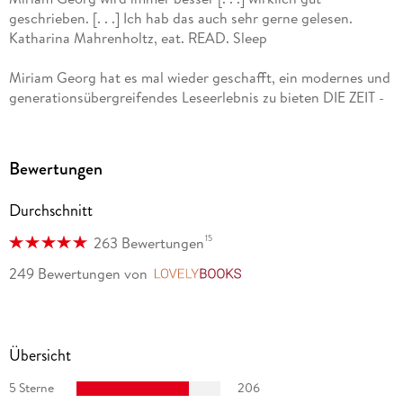
geschrieben. [. . .] Ich hab das auch sehr gerne gelesen.
Katharina Mahrenholtz, eat. READ. Sleep
Miriam Georg hat es mal wieder geschafft, ein modernes und
generationsübergreifendes Leseerlebnis zu bieten DIE ZEIT -
Was wir lesen-Newsletter
[. . .] sehr, sehr unterhaltsam, dramatisch, süffig, mit
Bewertungen
unerwarteten [. . .] Wendungen gespickt Martin Gaiser, Radio
freeFM
Durchschnitt
Bestsellerautorin Miriam Georg nimmt uns mit in die
15
263 Bewertungen
Geschichte. Angela Wittmann, BRIGITTE
249 Bewertungen
von
LovelyBooks
Georg hat einen aufwühlenden historischen Roman verfasst.
Eine komplexe, dramatische Handlung, einnehmende
Personen und ein überraschender Plot sorgen für Spannung.
Übersicht
dpa
5 Sterne
206
Georg macht das Persönliche politisch, verbindet große