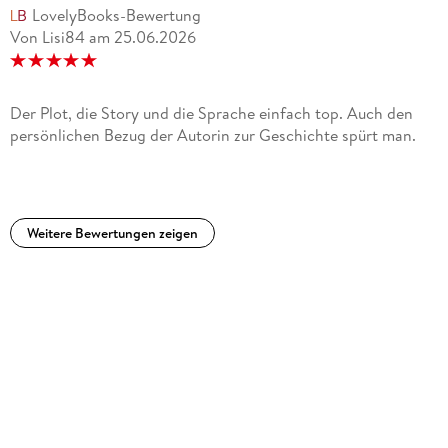
LovelyBooks-Bewertung
» Die Verlorene eine Reise in die deutsche Vergangenheit und
Von Lisi84
am
25.06.2026
zugleich Miriam Georgs stärkstes und persönlichstes Buch! «
Claudia Schmidt, Hugendubel Lübeck Königstraße
Der Plot, die Story und die Sprache einfach top. Auch den
»Was für ein Buch. Was für eine wahnsinnig dramatische
persönlichen Bezug der Autorin zur Geschichte spürt man.
Geschichte. « Silvia Dierken, Thalia Diekmann
»Miriam Georg übertrifft sich mit Die Verlorene wieder
einmal. « Martina Kraus, Buchhandlung RavensBuch
Weitere Bewertungen zeigen