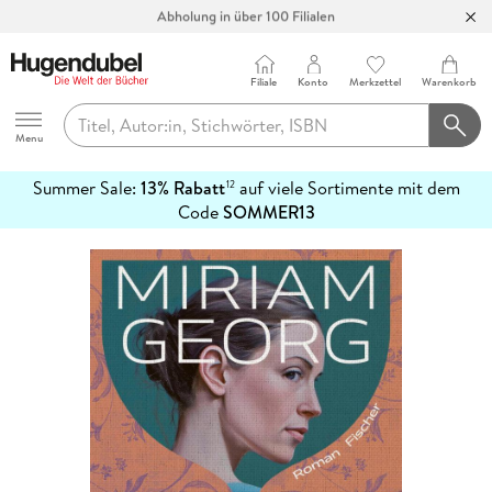
Abholung in über 100 Filialen
Filiale
Konto
Merkzettel
Warenkorb
Hugendubel
Menu
Summer Sale:
13% Rabatt
auf viele Sortimente mit dem
12
mehr
Code
SOMMER13
erfahren