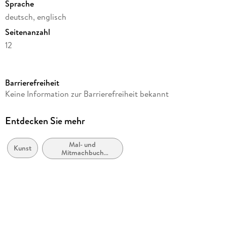
Sprache
deutsch, englisch
Seitenanzahl
12
Reihe
Artists' Colouring Books
Barrierefreiheit
Autor/Autorin
Keine Information zur Barrierefreiheit bekannt
Pepin van Roojen
Verlag/Hersteller
Entdecken Sie mehr
Pepin Press B.V.
Mal- und
Produktart
Kunst
Mitmachbuch
gebunden
(Erwachsene)
Abbildungen
12 Abb.
Gewicht
348 g