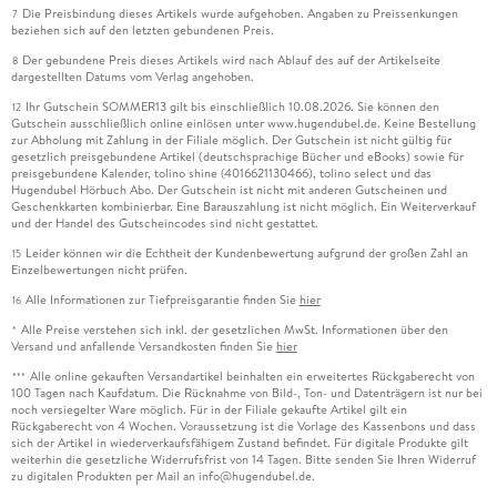
Die Preisbindung dieses Artikels wurde aufgehoben. Angaben zu Preissenkungen
7
beziehen sich auf den letzten gebundenen Preis.
Der gebundene Preis dieses Artikels wird nach Ablauf des auf der Artikelseite
8
dargestellten Datums vom Verlag angehoben.
Ihr Gutschein SOMMER13 gilt bis einschließlich 10.08.2026. Sie können den
12
Gutschein ausschließlich online einlösen unter www.hugendubel.de. Keine Bestellung
zur Abholung mit Zahlung in der Filiale möglich. Der Gutschein ist nicht gültig für
gesetzlich preisgebundene Artikel (deutschsprachige Bücher und eBooks) sowie für
preisgebundene Kalender, tolino shine (4016621130466), tolino select und das
Hugendubel Hörbuch Abo. Der Gutschein ist nicht mit anderen Gutscheinen und
Geschenkkarten kombinierbar. Eine Barauszahlung ist nicht möglich. Ein Weiterverkauf
und der Handel des Gutscheincodes sind nicht gestattet.
Leider können wir die Echtheit der Kundenbewertung aufgrund der großen Zahl an
15
Einzelbewertungen nicht prüfen.
Alle Informationen zur Tiefpreisgarantie finden Sie
hier
16
Alle Preise verstehen sich inkl. der gesetzlichen MwSt. Informationen über den
*
Versand und anfallende Versandkosten finden Sie
hier
Alle online gekauften Versandartikel beinhalten ein erweitertes Rückgaberecht von
***
100 Tagen nach Kaufdatum. Die Rücknahme von Bild-, Ton- und Datenträgern ist nur bei
noch versiegelter Ware möglich. Für in der Filiale gekaufte Artikel gilt ein
Rückgaberecht von 4 Wochen. Voraussetzung ist die Vorlage des Kassenbons und dass
sich der Artikel in wiederverkaufsfähigem Zustand befindet. Für digitale Produkte gilt
weiterhin die gesetzliche Widerrufsfrist von 14 Tagen. Bitte senden Sie Ihren Widerruf
zu digitalen Produkten per Mail an info@hugendubel.de.