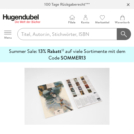
100 Tage Rückgaberecht***
Abholung in über 100 Filialen
Filiale
Konto
Merkzettel
Warenkorb
Hugendubel
Menu
Summer Sale:
13% Rabatt
auf viele Sortimente mit dem
12
mehr
Code
SOMMER13
erfahren