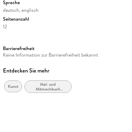
Sprache
deutsch, englisch
Seitenanzahl
12
Reihe
Artists' Colouring Books
Barrierefreiheit
Autor/Autorin
Keine Information zur Barrierefreiheit bekannt
Pepin van Roojen
Verlag/Hersteller
Entdecken Sie mehr
Pepin Press B.V.
Mal- und
Produktart
Kunst
Mitmachbuch
gebunden
(Erwachsene)
Abbildungen
12 Abb.
Gewicht
346 g