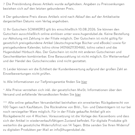
Die Preisbindung dieses Artikels wurde aufgehoben. Angaben zu Preissenkungen
7
beziehen sich auf den letzten gebundenen Preis.
Der gebundene Preis dieses Artikels wird nach Ablauf des auf der Artikelseite
8
dargestellten Datums vom Verlag angehoben.
Ihr Gutschein SOMMER13 gilt bis einschließlich 10.08.2026. Sie können den
12
Gutschein ausschließlich online einlösen unter www.hugendubel.de. Keine Bestellung
zur Abholung mit Zahlung in der Filiale möglich. Der Gutschein ist nicht gültig für
gesetzlich preisgebundene Artikel (deutschsprachige Bücher und eBooks) sowie für
preisgebundene Kalender, tolino shine (4016621130466), tolino select und das
Hugendubel Hörbuch Abo. Der Gutschein ist nicht mit anderen Gutscheinen und
Geschenkkarten kombinierbar. Eine Barauszahlung ist nicht möglich. Ein Weiterverkauf
und der Handel des Gutscheincodes sind nicht gestattet.
Leider können wir die Echtheit der Kundenbewertung aufgrund der großen Zahl an
15
Einzelbewertungen nicht prüfen.
Alle Informationen zur Tiefpreisgarantie finden Sie
hier
16
Alle Preise verstehen sich inkl. der gesetzlichen MwSt. Informationen über den
*
Versand und anfallende Versandkosten finden Sie
hier
Alle online gekauften Versandartikel beinhalten ein erweitertes Rückgaberecht von
***
100 Tagen nach Kaufdatum. Die Rücknahme von Bild-, Ton- und Datenträgern ist nur bei
noch versiegelter Ware möglich. Für in der Filiale gekaufte Artikel gilt ein
Rückgaberecht von 4 Wochen. Voraussetzung ist die Vorlage des Kassenbons und dass
sich der Artikel in wiederverkaufsfähigem Zustand befindet. Für digitale Produkte gilt
weiterhin die gesetzliche Widerrufsfrist von 14 Tagen. Bitte senden Sie Ihren Widerruf
zu digitalen Produkten per Mail an info@hugendubel.de.