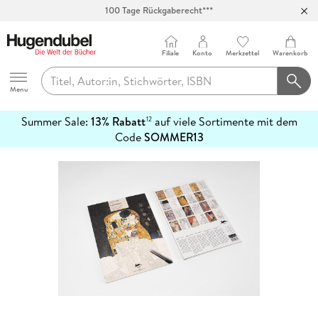
100 Tage Rückgaberecht***
Abholung in über 100 Filialen
Filiale
Konto
Merkzettel
Warenkorb
Hugendubel
Menu
Summer Sale:
13% Rabatt
auf viele Sortimente mit dem
12
mehr
Code
SOMMER13
erfahren