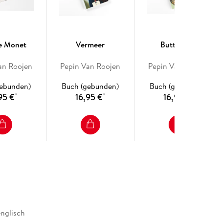
e Monet
Vermeer
Butterflies
an Roojen
Pepin Van Roojen
Pepin Van Roojen
gebunden)
Buch (gebunden)
Buch (gebunden)
95 €
16,95 €
16,95 €
*
*
*
englisch