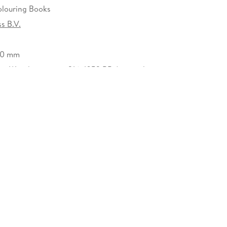
Colouring Books
s B.V.
10 mm
ss, Wenslauerstraat 316, 1053 BB Amsterdam,
pinpress.com