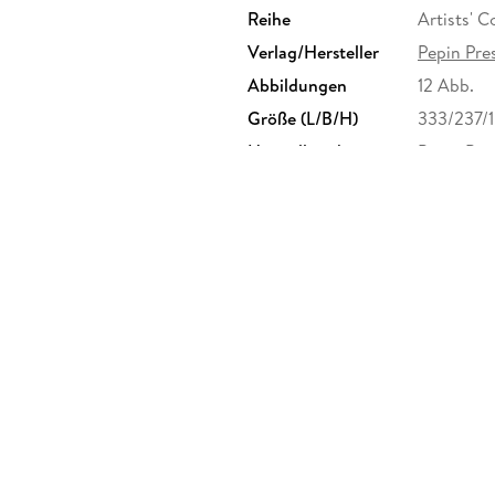
Reihe
Artists' 
Verlag/Hersteller
Pepin Pres
Abbildungen
12 Abb.
Größe (L/B/H)
333/237/
Herstelleradresse
Pepin Pre
sales@pe