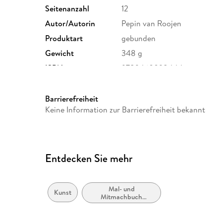
Seitenanzahl
12
Autor/Autorin
Pepin van Roojen
Produktart
gebunden
Gewicht
348 g
ISBN
9789460098444
Barrierefreiheit
Keine Information zur Barrierefreiheit bekannt
Entdecken Sie mehr
Mal- und
Kunst
Mitmachbuch
(Erwachsene)