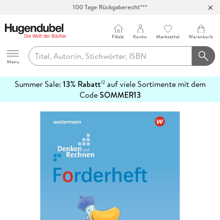
100 Tage Rückgaberecht***
Abholung in über 100 Filialen
Filiale
Konto
Merkzettel
Warenkorb
Hugendubel
Menu
Summer Sale:
13% Rabatt
auf viele Sortimente mit dem
12
mehr
Code
SOMMER13
erfahren