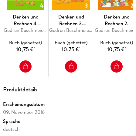
Denken und
Denken und
Denken und
Rechnen 4.
Rechnen 3.
Rechnen 2.
Arbeitsheft.
Gudrun Buschmeier, Julia Hacker, Susanne Kuß, Claudia Lack, Roswitha Lammel
Arbeitsheft.
Gudrun Buschmeier, Julia Hacker, Susanne Kuß, Claudia Lack, Roswitha Lammel
Arbeitsheft.
Gudrun Buschmeier, Julia Hacker, Susa
Allgemeine Ausgabe
Allgemeine Ausgabe
Allgemeine Ausgab
Buch (geheftet)
Buch (geheftet)
Buch (geheftet)
10,75 €
10,75 €
10,75 €
*
*
*
Produktdetails
Erscheinungsdatum
09. November 2016
Sprache
deutsch