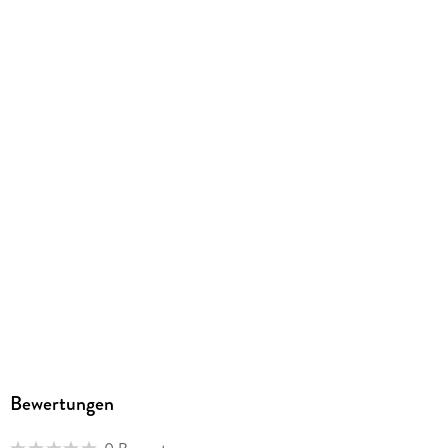
Grundschule
Gewicht
230 g
Größe (L/B/H)
294/218/7 mm
ISBN
9783141266214
Herstelleradresse
Westermann Bildungsmedien Verlag GmbH, Georg-
Westermann-Allee 66, 38104 Braunschweig,
Produktsicherheit, service@westermann.de
Bewertungen