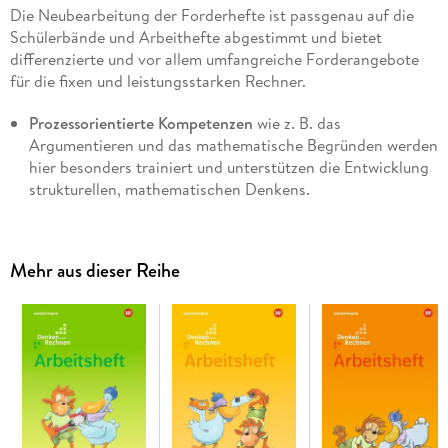
Die Neubearbeitung der Forderhefte ist passgenau auf die
Schülerbände und Arbeithefte abgestimmt und bietet
differenzierte und vor allem umfangreiche Forderangebote
für die fixen und leistungsstarken Rechner.
Prozessorientierte Kompetenzen
wie z. B. das
Argumentieren und das mathematische Begründen werden
hier besonders trainiert und unterstützen die Entwicklung
strukturellen, mathematischen Denkens.
Selbstständiges Arbeiten
wird durch einen stärkeren Bezug
zu den Schülerbänden erleichtert, denn viele
Aufgabenformate sind bereits in den Schülerbänden
Mehr aus dieser Reihe
ausführlich erklärt.
Vollständig
: Der gesamte Schulstoff der jeweiligen
Klassenstufe wird abgedeckt. So gelingt eine adäquate
Förderung leistungsstarker Kinder.
Lösungen
zum kompletten Heft finden Sie unter dem Reiter
Lösungen
zum
kostenlosen Download
.