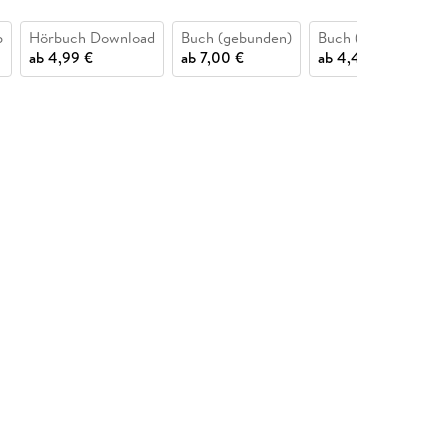
b
Hörbuch Download
Buch (gebunden)
Buch (kartoniert)
ab
4,99 €
ab
7,00 €
ab
4,40 €