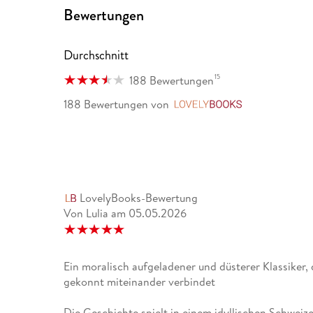
Pseudonym als Schriftsteller ist seinem ersten R
Bewertungen
Lebensgeschichte des Jeremias Gotthelf'). Hier u
Erzählungen, die die Seelsorge auf der literarischen
an sozialen Missständen, an Pauperismus und Alkoh
Durchschnitt
einer episch-breiten, gelassenen Darstellung des B
pädagogische Anspruch in der Gegenüberstellung 
15
188 Bewertungen
Lebenshaltungen in positivem und negativem Sinn 
188 Bewertungen
von
LovelyBooks
LovelyBooks-Bewertung
Von Lulia
am
05.05.2026
Ein moralisch aufgeladener und düsterer Klassiker,
gekonnt miteinander verbindet
Die Geschichte spielt in einem idyllischen Schweize