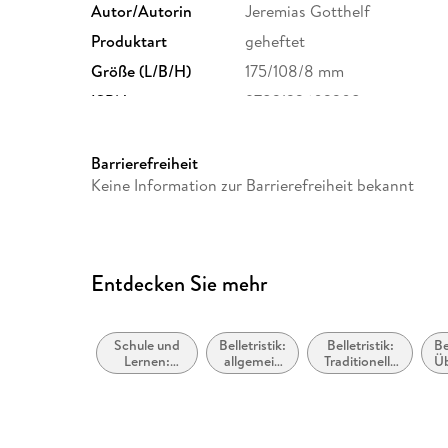
Autor/Autorin
Jeremias Gotthelf
Produktart
geheftet
Größe (L/B/H)
175/108/8 mm
ISBN
9783122602208
Barrierefreiheit
Keine Information zur Barrierefreiheit bekannt
Entdecken Sie mehr
Schule und
Belletristik:
Belletristik:
Be
Lernen:
allgemein
Traditionelle
Ü
Erstsprache:
und
Geschichten,
Literatur
literarisch,
Märchen,
nicht nach
Mythen,
Genre
Fabeln und
Legenden