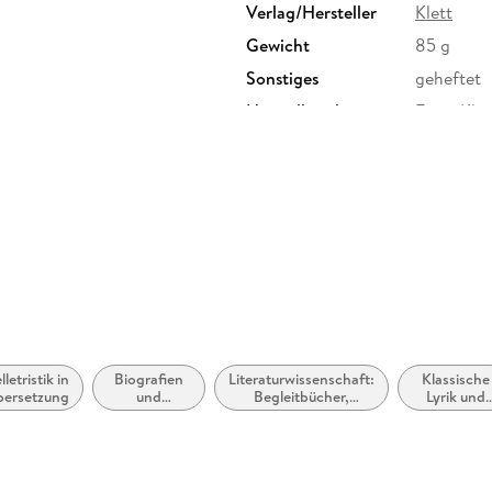
Verlag/Hersteller
Klett
Gewicht
85 g
Sonstiges
geheftet
Herstelleradresse
Ernst Kle
Stuttgart
lletristik in
Biografien
Literaturwissenschaft:
Klassische
bersetzung
und
Begleitbücher,
Lyrik und
Sachliteratur
Lektürehilfen,
Dichtung
Interpretationen
(vor dem 20
Jahrhundert