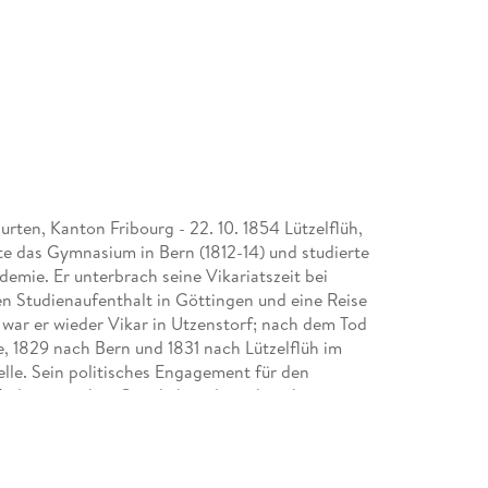
 Murten, Kanton Fribourg - 22. 10. 1854 Lützelflüh,
e das Gymnasium in Bern (1812-14) und studierte
emie. Er unterbrach seine Vikariatszeit bei
en Studienaufenthalt in Göttingen und eine Reise
war er wieder Vikar in Utzenstorf; nach dem Tod
, 1829 nach Bern und 1831 nach Lützelflüh im
telle. Sein politisches Engagement für den
nde; sie verbot Geistlichen die politische
 H. Pestalozzis und der Schweizer Volksaufklärung
ozialen Verhältnisse ein; seine Kritik an der
ung als Schulkommissär seines Bezirks ein. Sein