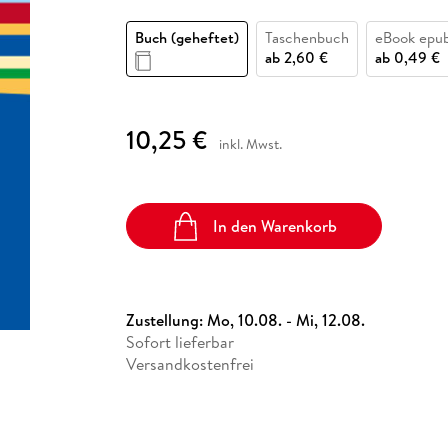
Fremdsprachige Bücher
n Lernhilfen
 Jugendbücher
eiber
Hörbuch Downloads im Bundle
cher
 Vergleich
 Puzzlezubehör
Lernen
New Adult
STABILO
Taschenbücher
Buch (geheftet)
Taschenbuch
eBook epu
hilfen
hriller
 Backen
er
lender
Ratgeber
ab
2,60 €
ab
0,49 €
op
hriller
Romance
Sachbücher
10,25 €
precher:innen
inkl. Mwst.
Science Fiction
Fremdsprachige Bücher
In den Warenkorb
Zustellung:
Mo, 10.08. - Mi, 12.08.
Sofort lieferbar
Versandkostenfrei