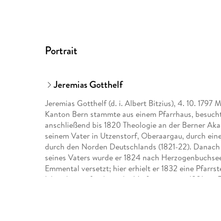
Portrait
Jeremias Gotthelf
Jeremias Gotthelf (d. i. Albert Bitzius), 4. 10. 1797
Kanton Bern stammte aus einem Pfarrhaus, besucht
anschließend bis 1820 Theologie an der Berner Akad
seinem Vater in Utzenstorf, Oberaargau, durch ein
durch den Norden Deutschlands (1821-22). Danach 
seines Vaters wurde er 1824 nach Herzogenbuchsee
Emmental versetzt; hier erhielt er 1832 eine Pfarrs
Liberalismus fand mit der Verfassung von 1831 ein E
Betätigung. Stattdessen trat er in der Nachfolge J.
für die Verbesserung des Erziehungswesens und der s
Berner Erziehungspolitik trug ihm 1845 die Entlass