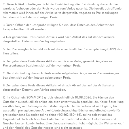
Diese Artikel unterliegen nicht der Preisbindung, die Preisbindung dieser Artikel
2
wurde aufgehoben oder der Preis wurde vom Verlag gesenkt. Die jeweils zutreffende
Alternative wird Ihnen auf der Artikelseite dargestellt. Angaben zu Preissenkungen
beziehen sich auf den vorherigen Preis.
Durch Öffnen der Leseprobe willigen Sie ein, dass Daten an den Anbieter der
3
Leseprobe übermittelt werden.
Der gebundene Preis dieses Artikels wird nach Ablauf des auf der Artikelseite
4
dargestellten Datums vom Verlag angehoben.
Der Preisvergleich bezieht sich auf die unverbindliche Preisempfehlung (UVP) des
5
Herstellers.
Der gebundene Preis dieses Artikels wurde vom Verlag gesenkt. Angaben zu
6
Preissenkungen beziehen sich auf den vorherigen Preis.
Die Preisbindung dieses Artikels wurde aufgehoben. Angaben zu Preissenkungen
7
beziehen sich auf den letzten gebundenen Preis.
Der gebundene Preis dieses Artikels wird nach Ablauf des auf der Artikelseite
8
dargestellten Datums vom Verlag angehoben.
Ihr Gutschein SOMMER13 gilt bis einschließlich 10.08.2026. Sie können den
12
Gutschein ausschließlich online einlösen unter www.hugendubel.de. Keine Bestellung
zur Abholung mit Zahlung in der Filiale möglich. Der Gutschein ist nicht gültig für
gesetzlich preisgebundene Artikel (deutschsprachige Bücher und eBooks) sowie für
preisgebundene Kalender, tolino shine (4016621130466), tolino select und das
Hugendubel Hörbuch Abo. Der Gutschein ist nicht mit anderen Gutscheinen und
Geschenkkarten kombinierbar. Eine Barauszahlung ist nicht möglich. Ein Weiterverkauf
und der Handel des Gutscheincodes sind nicht gestattet.