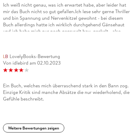
Ich weiß nicht genau, was ich erwartet habe, aber leider hat
mir das Buch nicht so gut gefallen.Ich lese sehr gerne Thriller
und bin Spannung und Nervenkitzel gewohnt - bei diesem
Buch allerdings hatte ich wirklich durchgehend Gänsehaut
und ich habe mich nur noch gegruselt bzw. geekelt - also
wohl nichts für mich!
LovelyBooks-Bewertung
Von idlebird
am
02.10.2023
Ein Buch, welches mich überraschend stark in den Bann zog.
Einzige Kritik sind manche Absätze die nur wiederholend, die
Gefühle beschreibt.
Weitere Bewertungen zeigen