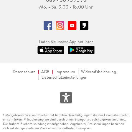
Mo. - Sa. 9.00 - 18.00 Uhr
Laden Sie unsere App herunter.
Datenschutz
AGB
Impressum
Widerrufsbelehrung
Datenschutzeinstellungen
Mängelexemplare sind Bücher mit leichten Beschädigungen, die das Lesen aber nicht
1
einschränken. Mängelexemplare sind durch einen Stempel als solche gekennzeichnet.
Die frühere Buchpreisbindung ist aufgehoben. Angaben zu Preissenkungen beziehen
sich auf den gebundenen Preis eines mangelfreien Exemplars.