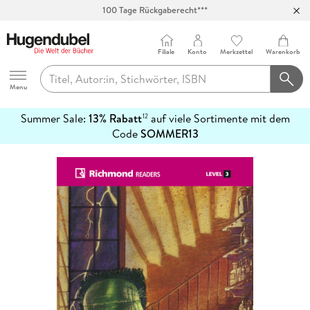
100 Tage Rückgaberecht***
Abholung in über 100 Filialen
Filiale
Konto
Merkzettel
Warenkorb
Hugendubel
Menu
Summer Sale:
13% Rabatt
auf viele Sortimente mit dem
12
mehr
Code
SOMMER13
erfahren